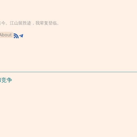
古今。江山留胜迹，我辈复登临。
About
和竞争