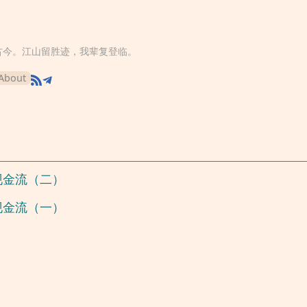
古今。江山留胜迹，我辈复登临。
About
现金流（二）
现金流（一）