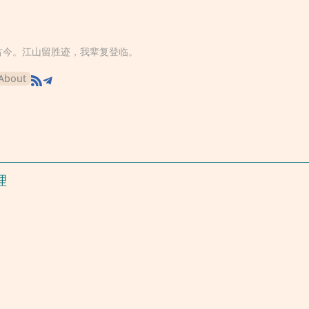
古今。江山留胜迹，我辈复登临。
About
理