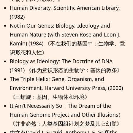
Human Diversity, Scientific American Library,
(1982)
Not in Our Genes: Biology, Ideology and
Human Nature (with Steven Rose and Leon J.
Kamin) (1984) 《不在我们的基因中：生物学、意
识形态和人性》
Biology as Ideology: The Doctrine of DNA
(1991) 《作为意识形态的生物学：基因的教条》
The Triple Helix: Gene, Organism, and
Environment, Harvard University Press, (2000)
《三螺旋：基因、生物体和环境》
It Ain’t Necessarily So：The Dream of the
Human Genome Project and Other Illusions）
《并非必然：人类基因组计划之梦及其它幻觉》
中文有David I. Suzuki, Anthony J. F. Griffiths,