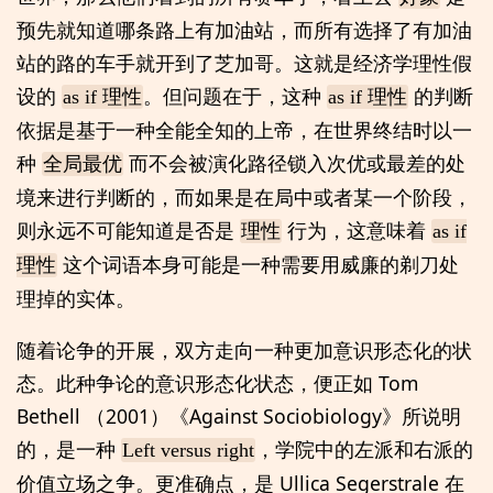
预先就知道哪条路上有加油站，而所有选择了有加油
站的路的车手就开到了芝加哥。这就是经济学理性假
设的
。但问题在于，这种
的判断
as if 理性
as if 理性
依据是基于一种全能全知的上帝，在世界终结时以一
种
而不会被演化路径锁入次优或最差的处
全局最优
境来进行判断的，而如果是在局中或者某一个阶段，
则永远不可能知道是否是
行为，这意味着
理性
as if
这个词语本身可能是一种需要用威廉的剃刀处
理性
理掉的实体。
随着论争的开展，双方走向一种更加意识形态化的状
态。此种争论的意识形态化状态，便正如 Tom
Bethell （2001）《Against Sociobiology》所说明
的，是一种
，学院中的左派和右派的
Left versus right
价值立场之争。更准确点，是 Ullica Segerstrale 在