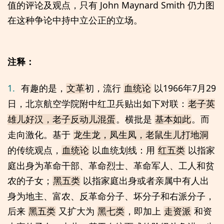
值的评论及观点，只有 John Maynard Smith 仍力图
在这种争论中持中立公正的立场。
注释：
1.
有趣的是，
初，流行
以1966年7月29
文革
血统论
日，北京航空学院附中红卫兵贴出如下对联：
老子英
。横批是
。而
雄儿好汉，老子反动儿混蛋
基本如此
走向激化。基于
龙生龙，凤生凤，老鼠生儿打地洞
的传统观点，
以血统划线：用
以指家
血统论
红五类
庭出身为革命干部、革命烈士、革命军人、工人和贫
农的子女；
以指家庭出身或者亲属中有人出
黑五类
身为地主、富农、反革命分子、坏分子和右派分子，
后来
又扩大为
，即加上
和资
黑五类
黑七类
走资派