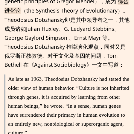
genetic principles of Gregor Mendel），成为
综合
（the Synthesis Theory of Evolutionary）。
进化论
Theodosius Dobzhansky即是其中领导者之一，其他
成员诸如Julian Huxley、G. Ledyard Stebbins、
George Gaylord Simpson 、Ernst Mayr 等。
Theodosius Dobzhansky 推崇演化观点，同时又是
俄罗斯正教教徒。对于文化及基因的问题，Tom
Bethell 在《Against Sociobiology》一文中写道：
As late as 1963, Theodosius Dobzhansky had stated the
older view of human behavior. “Culture is not inherited
through genes, it is acquired by learning from other
human beings,” he wrote. “In a sense, human genes
have surrendered their primacy in human evolution to
an entirely new, nonbiological or superorganic agent,
culture.”