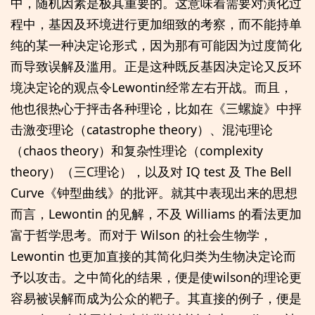
中，随机因素是极其重要的。这意味着需要对演化过
程中，基因及环境进行更加细致的考察，而不能持单
纯的某一种决定论形式，因为那有可能因为过度简化
而导致误解及滥用。正是这种既反基因决定论又反环
境决定论的观点令Lewontin经常左右开战。而且，
他也很热心于抨击各种理论，比如在《三螺旋》中抨
击激变理论（catastrophe theory）、混沌理论
（chaos theory）和复杂性理论（complexity
theory）（三C理论），以及对 IQ test 及 The Bell
Curve《钟型曲线》的批评。就其中表现出来的思想
而言，Lewontin 的见解，不及 Williams 的看法更加
富于哲学思考。而对于 Wilson 的社会生物学，
Lewontin 也更加直接的其简化归类为生物决定论而
予以攻击。之中简化的结果，便是使wilson的理论更
容易被误解而成为公众的靶子。其直接的例子，便是