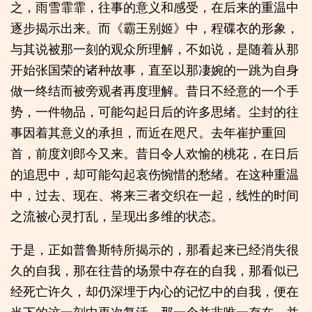
之，雨雪霏霏，往事的意义和感受，在后来的重温中
逐步揭示出来。而《霸王别姬》中，程碟衣的形象，
与其说被那一刻的观众所理解，不如说，是随着从那
开始张国荣的诸种故事，直至以那凄婉的一跳为自身
做一终结而被旁观者再度理解。昔日不经意的一个手
势，一件物品，可能勾起日后的许多思绪。尘封的往
事因着其意义的承担，而近在咫尺。去年崔护重回
首，前度刘郎今又来。昔日令人欢愉的桃花，在日后
的追思中，却可能勾起哀伤惋惜的愁绪。在这种重温
中，过去、现在、将来三者交织在一起，线性的时间
之流被心灵打乱，呈现出多维的状态。
于是，正如普鲁斯特所揭示的，那看起来已经消失很
久的自我，那在往昔的场景中存在的自我，那看似已
经死亡许久，却仍深埋于内心的记忆中的自我，便在
当下的这一刻中再次复活。那一个并非唯一存在，并