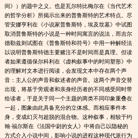
间》）的题中之义。也是瓦尔特比梅尔在《当代艺术
的哲学分析》所揭示出来的普鲁斯特的艺术特点。尽
管安娜亨利在《小说家普鲁斯特，埃及坟墓》中试图
取消普鲁斯特的小说是一种时间寓言的说法，而吉尔
德勒兹则试图在《普鲁斯特和符号》中用一种解经法
以说明普鲁斯特德主要赌注不是时间而是真理。但读
者如果遵循保尔科利在《虚构叙事中的时间塑形》中
的理解对文本进行阅读，会发现文本中存在两个声
音：主人公的声音和叙述者的声音。这两个声音交替
出现，将基于旁观者和亲身经历者的不同感受同时带
给读者，于是关于同一个主题的两类不同印象重叠在
一起，图象由此具备充分的立体感。而相应事件本
身，变成幻灭与超脱的混合物。这种叙事，相较于约
翰·福尔斯在《法国中尉的女人》中将自己以隐秘的
方式介入小说中间，影响小说的进程这种现代派行为