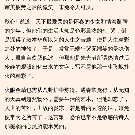
审美疲劳之后的微笑，未免令人可厌。
1
秋心
说道，天下最爱哭的是怀春的少女和情海翻腾
2
的少年，但他们的生活也却是色彩最浓的
。哭，倒
是深得了叔本华所以为的人生之苦难，便是人生精彩
之处的神髓了。于是，常常无端狂哭无端笑的曼殊僧
人，虽自言欢肠似冰，但那却是朱光潜所谓热情过后
冷静的观照幻化出来的文字，写不尽他那一生飞蛾扑
火的精彩了。
火眼金睛也需从八卦炉中炼得。遇春常觉得，从无知
的天真到超然物外，需要生活的艺术。但他却忘了，
人世的苦难，世故的炎凉，若是看的太透的话，难免
便常为之所苦了，这苦难，恐怕也常不是敏感的诗人
那脆弱的心灵所能承受的。