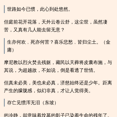
世路如今已惯，此心到处悠然。
但庭前花开花落，天外云卷云舒，这尘世，虽然凄
苦，又真有几人能去留无意？
生亦何欢﹐死亦何苦？喜乐悲愁﹐皆归尘土。（金
庸）
摩尼教以烈火焚去残躯，藏民以天葬将皮囊布施，与
其说，为超越故，不如说，倒是看透了世情。
但真未必美，美也未必真，济慈始终还是少年。距离
产生的朦胧感，似幻非真，才让人觉得美。
存亡见惯浑无泪（东坡）
的冷静，却意味着坟墓的影子已染着生命的残年了。