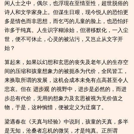
闲人士之中，偶尔，也浮现在至情至性，超世脱俗的
诗人和文学家身上。但谋生日艰，现今悦人的恐怕更
多是情色而非思想，而乞丐的儿童的脸上，也恐怕奸
诈多于纯真。人生识字糊涂始，但潜移默化，一入尘
世，便不可休止，心灵的被沾污，又岂止从文字开
始？
算起来，如果以幻想和玄思的丧失及老年人的生存空
间的压缩和孩童想象力的被扼杀为代价，全民皆工，
来换取所谓的发展，这机会成本未免有点高甚至令人
悲哀。但在
的视野中，进步是必然的，而进
进步观
步总有代价，无用的想象力及玄思被视为无价值之
物，于是，这种惋惜，便被定义为迂腐了。
梁遇春在《天真与经验》中说到，孩童的天真，多半
是无知，沧桑者忘机的微笑，才是纯真。正所谓