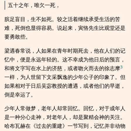
五十之年，唯欠一死，
膑足盲目，生不如死。较之活着继续承受生活的苦
难，死倒也显得容易。说起来，寅恪先生比观堂还是
要勇敢些。
梁遇春常说，人如果在青年时期死去，他在人们的记
忆中，便是永远年轻的。这不幸成为他日后的预言，
3
和将文字写在水上的济慈，或者吻火而去的徐志摩
一样，为人世留下文采飘逸的少年公子的印象了。但
如果相对于日后吴宓教授的遭遇，或者他们的早逝，
倒是幸运了。
少年人常做梦，老年人却常回忆。回忆，对于成年人
是一种分心走神，对老年人，却是聚精会神的关注。
哈布瓦赫在《过去的重建》一节写到，记忆并非动物