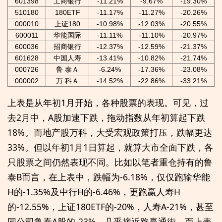
601398
工商银行
-11.21%
-9.67%
-19.30%
510180
180ETF
-11.17%
-11.27%
-20.26%
000010
上证180
-10.98%
-12.03%
-20.55%
600011
华能国际
-11.11%
-11.10%
-20.97%
600036
招商银行
-12.37%
-12.59%
-21.37%
601628
中国人寿
-13.41%
-10.82%
-21.74%
000726
鲁 泰Ａ
-6.24%
-17.36%
-23.08%
000002
万 科Ａ
-14.52%
-22.86%
-33.21%
上表是从年初1月开始，各种股票的表现。可见，过
去2月中，A股加速下跌，拖动指数从年初算起下跌
18%。而地产股万科，大受宏观政策打压，跌幅更达
33%。但以年初1月1日算起，就算大市全面下跌，各
只股票之间仍然表现不同。比如以笔者重仓持有的鲁
泰B而言，在上表中，跌幅为-6.18%，仅仅跑输华能
H的-1.35%及中行H的-6.46%，更跑赢人寿H
的-12.55%，上证180ETF的-20%，人寿A-21%，甚至
同公司鲁泰A股的-23%，几乎接近跑赢通街。而上表