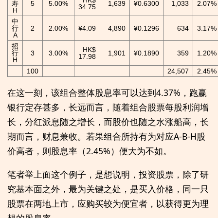
寿
5
5.00%
1,639
¥0.6300
1,033
2.07%
34.75
H
中
行
2
2.00%
¥4.09
4,890
¥0.1296
634
3.17%
A
招
HK$
行
3
3.00%
1,901
¥0.1890
359
1.20%
17.98
H
100
24,507
2.45%
在这一刻，该组合整体股息率可以达到4.37%，跑赢
银行定存甚多，长远而言，随着组合股票每股利润增
长，分红派息随之增长，而股价也随之水涨船高，长
期而言，财息兼收。若果组合所持有为对应A-B-H股
价高者，则股息率（2.45%）便大为不如。
笔者举上面这个例子，是想说明，投资股票，除了研
究基本面之外，最为关键之处，是买入价格，同一只
股票在两地上市，应购买较为便宜者，以获得更为理