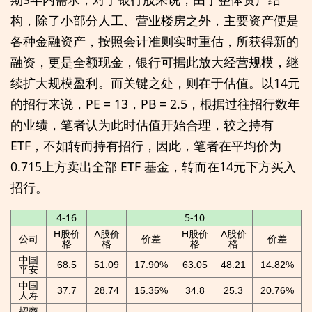
构，除了小部分人工、营业楼房之外，主要资产便是
各种金融资产，按照会计准则实时重估，所获得新的
融资，更是全额现金，银行可据此放大经营规模，继
续扩大规模盈利。而关键之处，则在于估值。以14元
的招行来说，PE = 13，PB = 2.5，根据过往招行数年
的业绩，笔者认为此时估值开始合理，较之持有
ETF，不如转而持有招行，因此，笔者在平均价为
0.715上方卖出全部 ETF 基金，转而在14元下方买入
招行。
4-16
5-10
H股价
A股价
H股价
A股价
公司
价差
价差
格
格
格
格
中国
68.5
51.09
17.90%
63.05
48.21
14.82%
平安
中国
37.7
28.74
15.35%
34.8
25.3
20.76%
人寿
招商