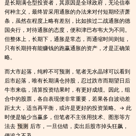
是长期满仓型投资者，其原因是全球政府，无论信奉
何种主义，最终皆采用通胀的办法来对付短期经济萧
条，虽然在程度上略有差别，比如挨过二战通胀的德
国央行，对待通胀的态度，便和津巴布韦大为不同。
但整体上，长期下，通胀是常态，而通缩时间则短，
只有长期持有能赚钱的跑赢通胀的资产，才是正确策
略。
而大市起落，纯粹不可预测，笔者无水晶球可以看到
后市起落，唯有长期满仓持股，忍过跌市而期望日后
牛市来临，清算投资结果时，有更好成绩。因此，组
合中的股票，各自表现便非常重要，若果各自波动差
距太大，适当再平衡，或许是更好的投资策略。→ 此
时便是输少当赢多，但笔者不主张用技术、图形等方
法去
后市，一旦估错，卖出后股市掉头狂飙，
预测
便追之不及。