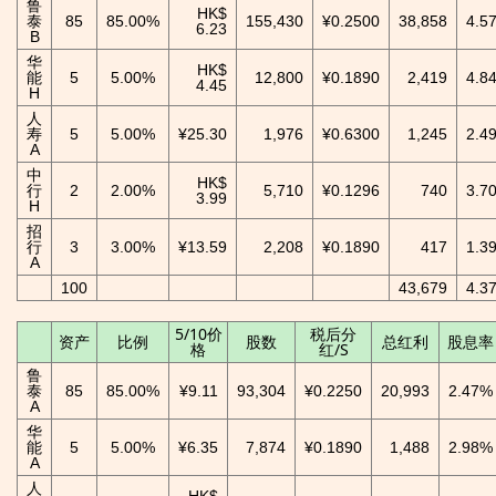
鲁
HK$
泰
85
85.00%
155,430
¥0.2500
38,858
4.5
6.23
B
华
HK$
能
5
5.00%
12,800
¥0.1890
2,419
4.8
4.45
H
人
寿
5
5.00%
¥25.30
1,976
¥0.6300
1,245
2.4
A
中
HK$
行
2
2.00%
5,710
¥0.1296
740
3.7
3.99
H
招
行
3
3.00%
¥13.59
2,208
¥0.1890
417
1.3
A
100
43,679
4.3
5/10价
税后分
资产
比例
股数
总红利
股息率
格
红/S
鲁
泰
85
85.00%
¥9.11
93,304
¥0.2250
20,993
2.47%
A
华
能
5
5.00%
¥6.35
7,874
¥0.1890
1,488
2.98%
A
人
HK$