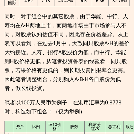
4.62
7.18
-43.42%
4.5
6.35
-37.78%
国际
同时，对于组合中的其它股票，由于华能、中行、人
寿均在A-H两地上市，而两地市场由于市场参与人不
同，对股票认知估值不同，因此存在价格差异。从上
表可以看到，在过去1月中，大致同只股票A-H的差价
大约接近。人寿、招行A股股价为低，而中行、华能
则H股价格更低，从笔者投资鲁泰的经验看，同只股
票，若果价格有更低的，则长期投资回报率会更高。
因此笔者调整组合，分别购入A-B-H各自股价为低
者，做长线投资。
笔者以100万人民币为例子，在港币汇率为0.8778
时，构造如下组合：（仅为举例）
5/10价
税后分
资产
比例
股数
总红利
股息
格
红/S