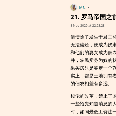
MC
›
21. 罗马帝国
8 Nov 2025 at 22:23:23
借债除了发生于君主
无法偿还，便成为奴
和他们的妻女成为佃
并，农民卖身为奴的
果买房只是签定一个
实上，都是土地拥有
的佃农相差有多远。
梭伦的改革，禁止了
一些预先知道消息的
时，如同最低工资法