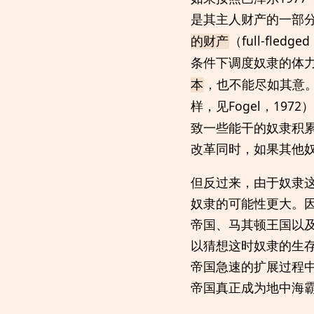
是其主人财产的一部
（full-fl
的财产
条件下调度奴隶的体
，也不能尽如其意
本
样，见Fogel，19
致一些能干的奴隶积
改革同时，如果其他
但反过来，由于奴隶
奴隶的可能性更大。
帝国、马其顿王国以
以猜想这时奴隶的生
帝国急速的扩展过程
帝国真正成为地中海