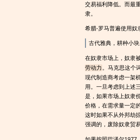
交易福利降低。而最
隶。
希腊-罗马普遍使用奴
古代雅典，耕种小块
在奴隶市场上，奴隶
。马克思这个
劳动力
现代制造商考虑一架
用。一旦考虑到上述
是，如果市场上奴隶
价格，在需求量一定
这时如果不从外邦劫
强调的，废除奴隶贸
如果按照巴泽尔197