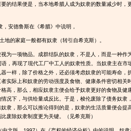
重要的结果便是，当本地希腊人成为奴隶的数量减少时，
隶，安德鲁斯在《希腊》中说明，
土地的家庭一般都有奴隶（转引自希克斯）。
被视为一项物品。成群结队的奴隶，不是人，而是一种作
词语，再现了现代工厂中工人的奴隶性质。当奴隶主在市
机器一样，除了价格之外，还必须考虑奴隶的可能寿命，
三者实际上和奴隶的劳动强度及食物、健康条件密切相关
价格高，那么，相应奴隶主便会给予奴隶更好的食物及健
的情况下，与供给量成反比。于是，梭伦废除了债务奴隶
掠奴隶，那么可以推论得到的是，奴隶的生活质量便会提
易比废除奴隶制度更为关键。（见希克斯）
7（中文版，1997）在《产权的经济分析》中的说明，奴