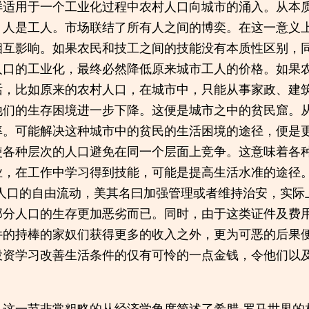
样适用于一个工业化过程中农村人口向城市的涌入。从本
，人是工人。市场联结了所有人之间的博奕。在这一意义
相互影响。如果农民和技工之间的技能没有本质性区别，
人口的工业化，最终必然降低原来城市工人的价格。如果
话，比如原来的农村人口，在城市中，只能从事家政、建
他们的生存困境进一步下降。这便是城市之中的贫民窟。
率。可能解决这种城市中的贫民的生活困境的途径，便是
使各种层次的人口避免在同一个层面上竞争。这意味着各
业，在工作中学习得到技能，可能是提高生活水准的途径。
制人口的自由流动，美其名曰加强管理或者维持治安，实际
部分人口的生存更加恶劣而已。同时，由于这类证件及费
件的持棒的家奴们获得更多的收入之外，更为可恶的后果
投资学习改善生活条件的仅有可怜的一点金钱，令他们以
，这一节非常粗略的从经济学角度简述了希腊-罗马世界的