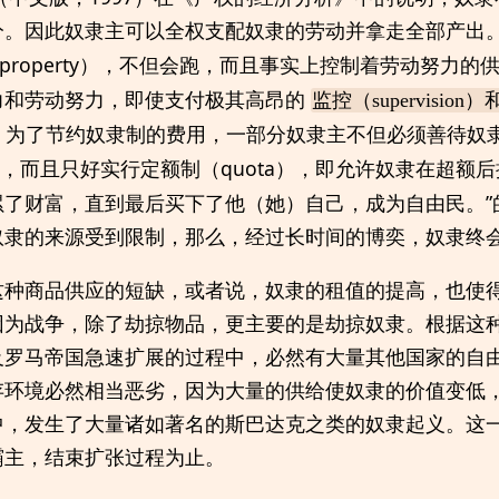
分。因此奴隶主可以全权支配奴隶的劳动并拿走全部产出
edged property），不但会跑，而且事实上控制着劳动努
力和劳动努力，即使支付极其高昂的
监控（supervision）
。为了节约奴隶制的费用，一部分奴隶主不但必须善待奴
72），而且只好实行定额制（quota），即允许奴隶在超额
累了财富，直到最后买下了他（她）自己，成为自由民。”
奴隶的来源受到限制，那么，经过长时间的博奕，奴隶终
这种商品供应的短缺，或者说，奴隶的租值的提高，也使
因为战争，除了劫掠物品，更主要的是劫掠奴隶。根据这
及罗马帝国急速扩展的过程中，必然有大量其他国家的自
存环境必然相当恶劣，因为大量的供给使奴隶的价值变低
中，发生了大量诸如著名的斯巴达克之类的奴隶起义。这
霸主，结束扩张过程为止。