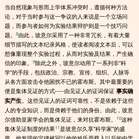
当自然现象与形而上学体系冲突时，遵循何种方法
论，对于当时参与这一争议的人来说是一个立场问
题，而参与者如何为实验结果辩护则是一个技巧问
8
题。
由此，玻意尔采用了一种非常冗长，有着大量
细节描写的文本纪录风格，使读者阅读文本后，可以
想像重现整个实验过程，从而对实验及结果，产生确
9
信的印象。
除此之外，玻意尔动用了一系列非“科
学”的手段，包括政治、宗教、宣传、组织、人脉等
从各方面攻击令他困扰不已的霍布斯。其中最重要的
便是集体见证的方式-----由见证人的证词保证
事实确
。这些见证人的证词可靠性，不是依赖于这些
实产生
人的专业知识，而是倚赖于他们的身份。由此，玻意
10
尔借助皇家学会的集体见证，来对抗霍布斯。
这种
11
集体见证制度的结果
是玻意尔久享“科学家”的盛
誉，他发现的定律被冠以他的姓氏而载入以后的中学