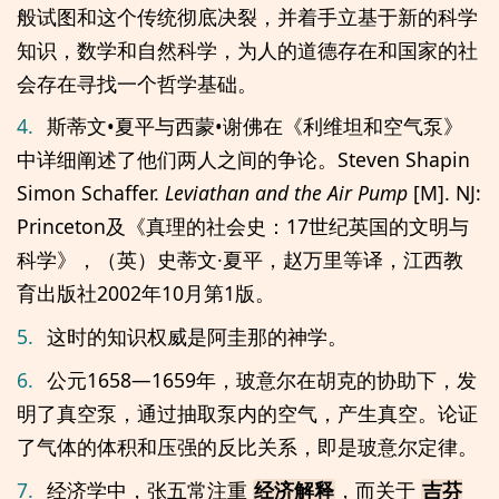
般试图和这个传统彻底决裂，并着手立基于新的科学
知识，数学和自然科学，为人的道德存在和国家的社
会存在寻找一个哲学基础。
4.
斯蒂文•夏平与西蒙•谢佛在《利维坦和空气泵》
中详细阐述了他们两人之间的争论。Steven Shapin
Simon Schaffer.
Leviathan and the Air Pump
[M]. NJ:
Princeton及《真理的社会史：17世纪英国的文明与
科学》，（英）史蒂文·夏平，赵万里等译，江西教
育出版社2002年10月第1版。
5.
这时的知识权威是阿圭那的神学。
6.
公元1658—1659年，玻意尔在胡克的协助下，发
明了真空泵，通过抽取泵内的空气，产生真空。论证
了气体的体积和压强的反比关系，即是玻意尔定律。
7.
经济学中，张五常注重
，而关于
经济解释
吉芬