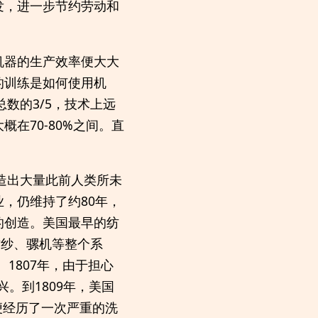
发，进一步节约劳动和
。
机器的生产效率便大大
的训练是如何使用机
数的3/5，技术上远
在70-80%之间。直
造出大量此前人类所未
，仍维持了约80年，
的创造。美国最早的纺
绵、纺纱、骡机等整个系
1807年，由于担心
兴。到1809年，美国
便经历了一次严重的洗