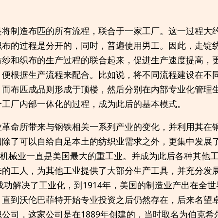
将制造布匹的所有流程，联合于一家工厂。这一过程大约在
织布的过程是分开的，同时，普遍使用男工。因此，走锭
纺纱和织布的生产过程的联合起来，促进生产速度提高，
，便根据生产流程来配合。比如说，将不同流程建设在不
，而布匹成品则形成于顶楼，然后分别在内部专业化管理
个工厂内部一体化的过程，成为此后的基本模式。
业革命所带来与钢铁相关一系列产业的变化，并利用其在
国除了可以自给自足本土的纺织业需求之外，更集中发展
间，纺织机械业一直是美国最大的重工业。并成为此后各种其他
来的工人，为其他工业提供了大部分生产工具，并充分发
国成功解决了工业化，到1914年，美国的制造业产出在全
，直到沃伦巴菲特开始专业投资之后仍然存在，后来名望
公司，这家公司是在1889年创建的，当时取名为伯克希