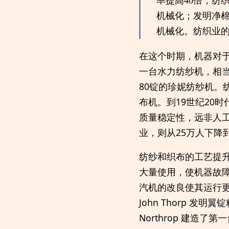
率提高40倍，纺
机械化；发明净
机械化。纺织业
在这个时期，机器对于
一台水力纺纱机，相当
80锭的珍妮纺纱机。
布机。到19世纪20
质量稳定性，远非人工
业，则从25万人下降
纺纱和织布的工艺提
大量使用，使机器故
汽机的改良使其运行更
John Thorp 
Northrop 建