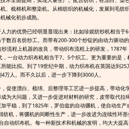
织技术全面提高，实现大量生产。配合纺织，在漂白、染
棉机、梳棉机和整染机。从棉纺织的机械化，发展到毛纺
的机械化初步成熟。
人力的优势已经明显显现出来：比如珍妮纺纱机相当于6-
于数百名纺纱工。而带有200-300个纱锭的由动力驱动
纺纱流程上机器的改良，带动织布流程上的研发，1787
时代，一台动力织布机相当于7。5个织工。更为重要的是
所能比拟。到了19世纪中期，动力织布机在英国达到25
到4万人。而不久以后，进一步下降到3000人。
升，促使漂白、梳绵、后整理等工艺进一步提高，带动化
障成为大问题，又进一步促进对材料的研究，皮带取代拉
加平稳，到了1825年，罗伯兹的自动骡机，使自动生产成
发明翼锭精纺机，将骡机的间断性生产，进一步改进为连续性环形
造了第一台自动织布机。每一种新技术和机械的发明，均大大提