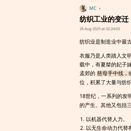
MC
›
纺织工业的变迁
26 Aug 2025 at 02:24:03
纺织业是制造业中最
衣服乃是人类踏入文
载中，有夏桀的妃子
孟郊的
慈母手中线，
位，积累了大量与纺
18世纪，一系列的
的产生。其他又包括
以机器代替人力。
以无生命动力代替