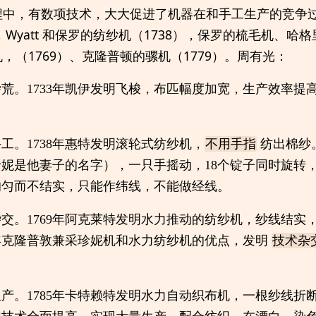
程中，有数项技术，大大促进了机器在和手工生产的竞争
，Wyatt 和保罗的纺纱机（1738），保罗的梳毛机、
，（1769）、克隆普顿的骡机（1779）。周有光：
荒。1733年凯伊发明飞梭，布匹幅度加宽，生产效率提
。
工。1738年惠特发明滚轮式纺纱机，
不用手指
纺出棉纱。
妮是他妻子的名字），一只手摇动，18个锭子同时旋转
均匀而不结实，只能作纬线，不能做经线。
交。1769年阿克莱特发明水力推动的纺纱机，纱线结实
9年克隆普敦兼采珍妮机和水力纺纱机的优点，发明
技术杂
产。1785年卡特赖特发明水力自动织布机，一根纱线折