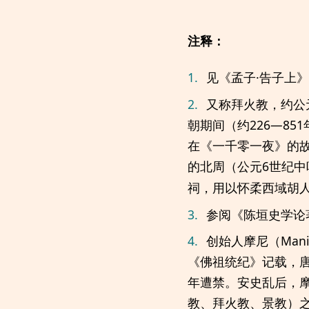
注释：
1.
见《孟子·告子上
2.
又称拜火教，约公
朝期间（约226—8
在《一千零一夜》的
的北周（公元6世纪
祠，用以怀柔西域胡
3.
参阅《陈垣史学论
4.
创始人摩尼（Man
《佛祖统纪》记载，唐
年遭禁。安史乱后，
教、拜火教、景教）之