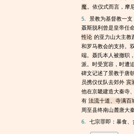
。依仪式而言，摩
魔
5.
景教为基督教一支
聂斯脱利曾是皇帝任
的亚力山大主教
性论
和罗马教会的支持。双
端。聂氏本人被撤职
派。时受宽容，时遭迫
碑文记述了景教于唐朝
员携仪仗队去郊外
宾
他在京畿建造大秦寺
有
法流十道、寺满百
周至县终南山麓唐大秦
6.
七宗罪即：暴食、