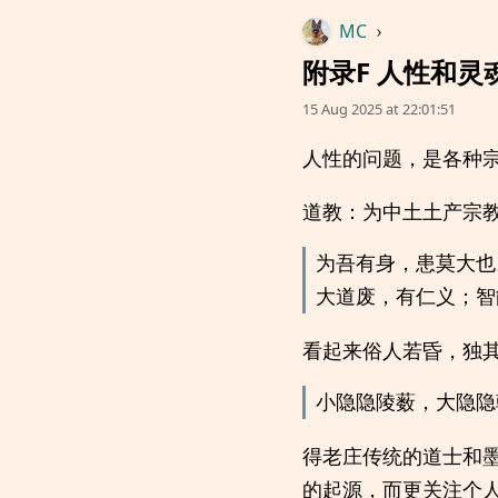
MC
›
附录F 人性和灵
15 Aug 2025 at 22:01:51
人性的问题，是各种
道教：为中土土产宗
为吾有身，患莫大也
大道废，有仁义；智
看起来俗人若昏，独
小隐隐陵薮，大隐隐
得老庄传统的道士和
的起源，而更关注个