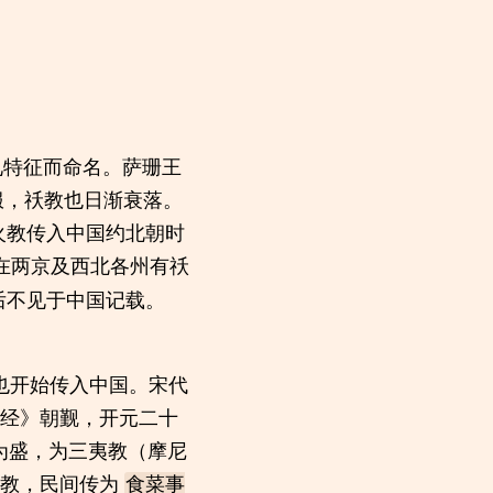
礼特征而命名。萨珊王
服，祅教也日渐衰落。
火教传入中国约北朝时
在两京及西北各州有祅
后不见于中国记载。
教也开始传入中国。宋代
宗经》朝觐，开元二十
为盛，为三夷教（摩尼
宗教，民间传为
食菜事