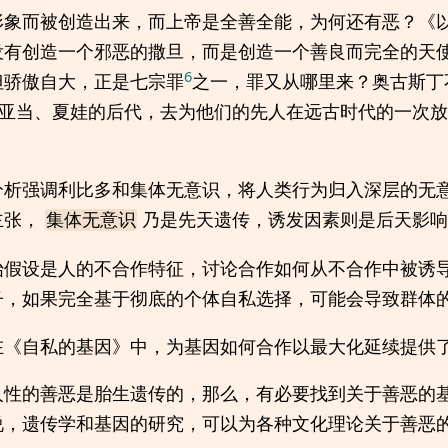
形象而被创造出来，而上帝是全善全能，为何还有恶？《
没有创造一个邪恶的撒旦，而是创造一个善良而完全的天
6
但骄傲自大，正是七宗罪
之一，罪又从哪里来？奥古斯丁
亚当、夏娃的后代，去为他们的先人在远古时代的一次放
分析强调利比多和集体无意识，将人类行为归入深层的无
主张，
乃是先天遗传，诱发因素则是后天影响
集体无意识
始假设是人的不合作特征，讨论合作如何从不合作中被诱
子，如果完全基于彻底的个体自私选择，可能会导致群体
在《自私的基因》中，为基因如何合作以最大化延续提供
人性的善恶是胎生遗传的，那么，有必要找到关于善恶的
说，遗传学和基因的研究，可以为各种文化理论关于善恶