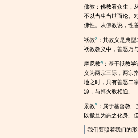
佛教：佛教看众生，
不以当生当世而论。
佛性。从佛教说，性
2
祅教
：其教义是典型
祅教教义中，善恶乃
4
摩尼教
：基于祅教学说
义为两宗三际，两宗
地之时，只有善恶二
源，与拜火教相通。
5
景教
：属于基督教一
以撒旦为恶之化身。
我们要照着我们的形