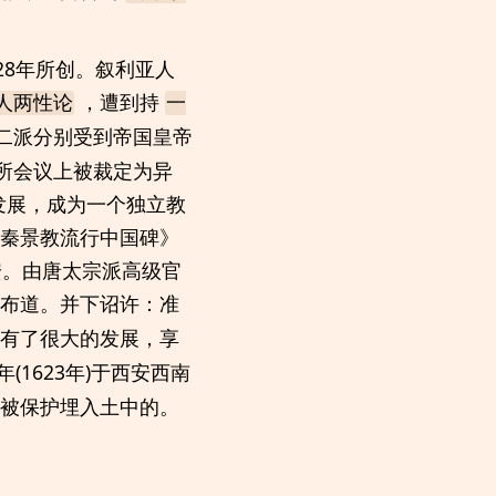
28年所创。叙利亚人
，遭到持
人两性论
一
二派分别受到帝国皇帝
弗所会议上被裁定为异
发展，成为一个独立教
大秦景教流行中国碑》
安。由唐太宗派高级官
布道。并下诏许：准
有了很大的发展，享
(1623年)于西安西南
中被保护埋入土中的。