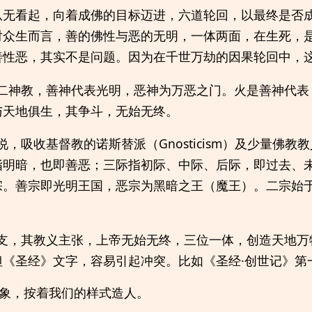
从无看起，向着成佛的目标迈进，六道轮回，以最终是否
对众生而言，善的佛性与恶的无明，一体两面，在生死，
善性恶，其实不是问题。因为在千世万劫的因果轮回中，
二神教，善神代表光明，恶神为万恶之门。火是善神代表
与天地俱生，其争斗，无始无终。
，吸收基督教的诺斯替派（Gnosticism）及少量佛教
指明暗，也即善恶；三际指初际、中际、后际，即过去、
宗。善宗即光明王国，恶宗为黑暗之王（魔王）。二宗始
支，其教义主张，上帝无始无终，三位一体，创造天地万
但《圣经》文字，容易引起冲突。比如《圣经·创世记》第
象，按着我们的样式造人。