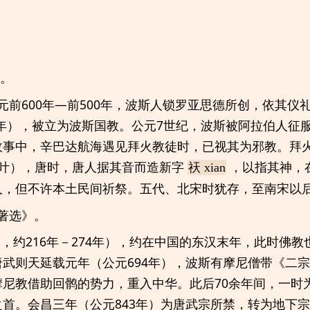
》。
元前600年—前500年，波斯人锁罗亚思德所创，依其仪
51年），被立为波斯国教。公元7世纪，波斯被阿拉伯人征
故事中，辛巴达航海遇见拜火教徒时，已视其为邪教。拜
中叶），唐时，唐人据其音而造新字
，以指其神，
祆 xian
人，但不许本土民间祈祭。五代、北宋时犹存，至南宋以
著选》。
i，约216年－274年），约在中国的东汉末年，此时佛
武则天延载元年（公元694年），波斯有摩尼僧带《二
摩尼教借助回鹘的势力，重入中华。此后70余年间，一时
首。会昌三年（公元843年）为唐武宗所禁，转为地下