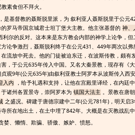
尼教素食但不拜火。
，是基督教的聂斯脱里派，为 叙利亚人聂斯脱里于公元4
命的罗马帝国京城君士坦丁堡大主教。他主张基督的
神、
西利尔的反对。这本来是东方教会内部的神学上论争，但
方论争激烈，聂斯脱利终于在公元431、449年两次以
，在流放中死去。他的门徒被迫东迁，在波斯传教，颇有
害，于公元635年传入中国。又名大秦景教，现存有《
贞观9年(公元635年)由叙利亚教士阿罗本从波斯传入西
，给予礼遇和支持，让他在宫殿里译经，在内廷中
迎入内
、于诸州各置景寺，崇阿罗本为
。景教在唐朝
镇国大法主
之盛况。碑建于唐德宗建中二年(公元781年)，明天启3年
城
寺所在地出土，在土中埋了842年。大概是在灭教战乱
贪婪、懒惰、欺骗、骄傲、嫉妒、愤怒。