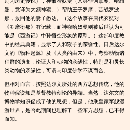
则为历史传说），神猴哈奴曼（又称作诃拿曼、哈纽
曼，意译为大颔神猴。）帮助王子罗摩，苦战罗波
那，救回他的妻子悉达。（这个故事在唐代玄奘对
《罗摩衍那》有记载，而神猴哈奴曼则被后世认为可
能是《西游记》中孙悟空形象的原型。）这部印度教
中的经典典籍，显示了人和猴子的亲缘性。日后达尔
文的《物种起源》及《人类的由来》中，考察动物诸
种群的演变，论证人和动物的亲缘性，特别是和灵长
类动物的亲缘性，可谓与印度佛学不谋而合。
但相对而言，按照达尔文所处的西方思想传统，他的
物种假说却是基督教特创论的异端。当然，达尔文的
博物学知识促成了他的思想，但是，他乘皇家军舰漫
游世界，是否此期间也理解了一些东方思想，已不得
而知。