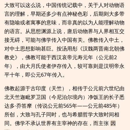
大致可以这么说，中国传统记载中，关于人对动物语
言的理解，早期还多少有点神秘色彩，后期则大多带
有隐喻或者寓事的意味，而非真的以为人能理解动物
的语言。从思想渊源上说，唐后动物界与人界相互交
接无碍，可能与佛学传入中国有关。佛教传入中土，
对中土思想影响甚巨。按汤用彤《汉魏两晋南北朝佛
教史》，佛教可能于西汉哀帝元寿元年（公元前2
年），由大月氏使者伊存传入，较可靠则是汉明帝永
平十年，即公元67年传入。
佛教起源于古印度（天竺），相传于公元前六世纪由
北天竺迦毗罗卫国（今尼泊尔境内）净饭王的长子悉
达多·乔答摩（传说公元前565年——公元前485年）
所创，大致与孔子同时，也与希腊哲学大致时间相
同。佛学不承认世界有主宰神的存在，而主张
因