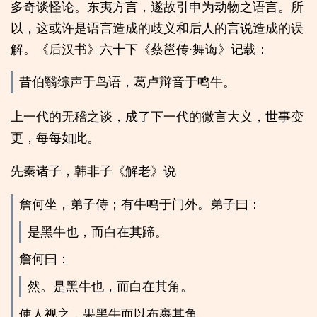
多奇谈怪论。东夷方言，遂故引申为动物之语言。所
以，这或许是语言造成的歧义和后人的言说造成的误
解。《后汉书》六十下《蔡邕传·舞诲》记载：
昔伯翳综声于鸟语，葛卢辩音于鸣牛。
上一代的无稽之谈，成了下一代的微言大义，世事变
更，每每如此。
先秦诸子，韩非子《解老》说
詹何坐，弟子侍；有牛鸣于门外。弟子曰：
是黑牛也，而白在其蹄。
詹何曰：
然。是黑牛也，而白在其角。
使人视之，果黑牛而以布裹其角。