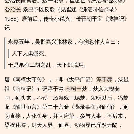
公冶长懂禽语。这一记载，崔述在《洙泗考信余录》
条已予以反驳（见崔述《洙泗考信余录》
公冶长
1985）唐前后，传奇小说兴。传晋朝干宝《搜神记》
记
永嘉五年，吴郡嘉兴张林家，有狗忽作人言曰：
天下人俱饿死。
于是果有二胡之乱，天下饥荒焉。
唐《南柯太守传》，（即《太平广记》
，汤显
淳于棼
祖《南柯记》）记淳于棼
，梦入大槐安
南柯一梦
国，到头来，不过一场游戏一场梦。宋明以后，冯梦
龙《醒世恒言》第二十六卷《薛录事鱼服证仙》，更
为直接，人化鱼身，并回府第，参与人事，再后来，
梁祝化蝶，则天人界、仙界、动物界已浑然无隔，