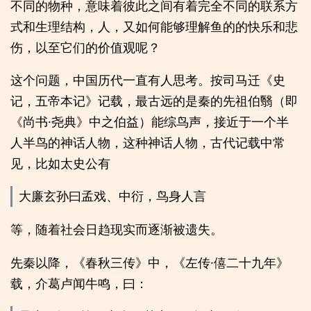
不同的物种，意味着彼此之间有着完全不同的联系方
式和生理结构，人，又如何能够理解鱼的的快乐和悲
伤，以至它们的价值观呢？
这个问题，中国历代一直有人思考。按司马迁《史
记，五帝本记》记载，最古远的是秦的先祖伯翳（即
《尚书·尧典》中之伯益）能综鸟声，接近于一个半
人半鸟的神话人物，这种神话人物，古代记载中常
见，比如太史公有
大廉玄孙曰孟戏、中衍，鸟身人言
等，随着社会日趋现实而逐渐被遗失。
先秦以降，《春秋三传》中，《左传·僖二十九年》
载，介葛卢闻牛鸣，曰：