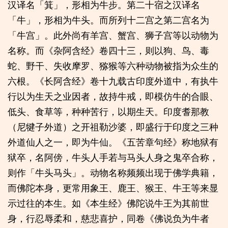
汉译名「箕」，形相为牛步。第二十宿之汉译名
「牛」，形相为牛头。而所列十二宫之第二宫名为
「牛宫」。此外尚有羊宫、蟹宫、狮子宫等以动物为
名称。而《杂阿含经》卷四十三，则以狗、鸟、毒
蛇、野干、失收摩罗、猕猴等六种动物被指为众生的
六根。《长阿含经》卷十九载古印度外道中，有执牛
行以为生天之业因者，故持牛戒，即模仿牛的合眼、
低头、食草等，种种苦行，以期生天。印度耆那教
（尼犍子外道）之开祖勒沙婆，即盛行于印度之三种
外道仙人之一，即为牛仙。《五苦章句经》称地狱有
狱卒，名阿傍，牛头人手若与马头人身之鬼卒合称，
则作「牛头马头」。动物名称频频出现于佛学典籍，
而佛陀本身，更常用象王、鹿王、猴王、牛王等来显
示过往的本生。如《本生经》佛陀说牛王为其前世
身，行忍辱柔和，慈悲喜护，同卷《佛说负为牛者