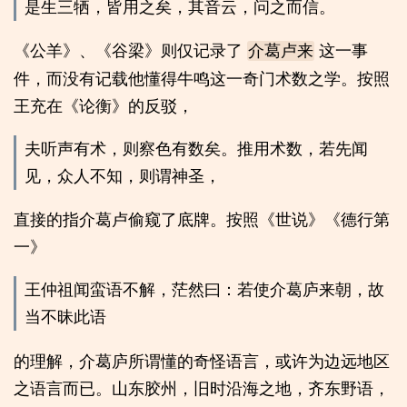
是生三牺，皆用之矣，其音云，问之而信。
《公羊》、《谷梁》则仅记录了
这一事
介葛卢来
件，而没有记载他懂得牛鸣这一奇门术数之学。按照
王充在《论衡》的反驳，
夫听声有术，则察色有数矣。推用术数，若先闻
见，众人不知，则谓神圣，
直接的指介葛卢偷窥了底牌。按照《世说》《德行第
一》
王仲祖闻蛮语不解，茫然曰：若使介葛庐来朝，故
当不昧此语
的理解，介葛庐所谓懂的奇怪语言，或许为边远地区
之语言而已。山东胶州，旧时沿海之地，齐东野语，