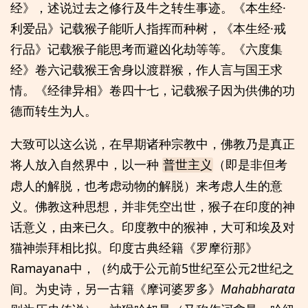
经》，述说过去之修行及牛之转生事迹。《本生经·
利爱品》记载猴子能听人指挥而种树，《本生经·戒
行品》记载猴子能思考而避凶化劫等等。《六度集
经》卷六记载猴王舍身以渡群猴，作人言与国王求
情。《经律异相》卷四十七，记载猴子因为供佛的功
德而转生为人。
大致可以这么说，在早期诸种宗教中，佛教乃是真正
将人放入自然界中，以一种
（即是非但考
普世主义
虑人的解脱，也考虑动物的解脱）来考虑人生的意
义。佛教这种思想，并非凭空出世，猴子在印度的神
话意义，由来已久。印度教中的猴神，大可和埃及对
猫神崇拜相比拟。印度古典经籍《罗摩衍那》
Ramayana中，（约成于公元前5世纪至公元2世纪之
间。为史诗，另一古籍《摩诃婆罗多》
Mahabharata