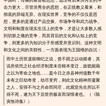
中国时，传播的基督教思想，远没有后来洪秀全的冲
击力更大，尽管洪秀全的思想，在正统教义看来，和
彻底的异端无异。在现实世界，竞争的不仅仅是思
想，更多的是通过产品交换、市场争夺和武力战争。
文明和制度在现实生活上的竞争，才是让大多数人感
到切肤之痛的竞争，而其背后的文化和认知上的竞
争，则更多的为知识分子所感受并意识到。这种文明
和文化之间的关联性，一方面表现为王国维的自沉：
而中土历世遗留纲纪之说，曾不因之以动摇者，其
说所依托之社会经济制度未尝根本变迁，故犹能藉
之以为寄命之地也……盖今日之赤县神州值数千年
未有之巨劫奇变，劫尽变穷，则此文化精神所凝聚
之人，安得不与之共命而同尽，此观堂先生所以不
得不死，遂为天下后世所极哀而深惜者也。（《陈
寅恪诗集》）