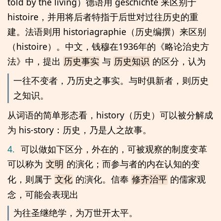
told by the living）德语用 geschichte 来区别于
histoire，并用将后者特指于后世对过往历史的重
建。法语则用 historiagraphie（历史编撰）来区别
（histoire）。中文，钱穆在1936年的《略论治史方
法》中，提出
与
的区分，认为
历史事实
历史知识
一往不变者，乃历史之事实。与时俱新者，则历史
之知识。
从词语的简单形态看，history（历史）可以被分解成
为 his-story：历史，乃是人之故事。
4.
可以做如下区分，外在的，可被观察的制度变革
可以称为
的演化；而参与者的内在认知的变
文明
化，则属于
的演化。信奉
的儒家观
文化
修齐治平
念，可能会表现出
为往圣继绝学，为万世开太平。