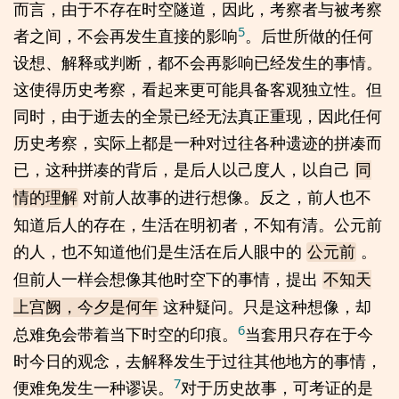
而言，由于不存在时空隧道，因此，考察者与被考察
5
者之间，不会再发生直接的影响
。后世所做的任何
设想、解释或判断，都不会再影响已经发生的事情。
这使得历史考察，看起来更可能具备客观独立性。但
同时，由于逝去的全景已经无法真正重现，因此任何
历史考察，实际上都是一种对过往各种遗迹的拼凑而
已，这种拼凑的背后，是后人以己度人，以自己
同
对前人故事的进行想像。反之，前人也不
情的理解
知道后人的存在，生活在明初者，不知有清。公元前
的人，也不知道他们是生活在后人眼中的
。
公元前
但前人一样会想像其他时空下的事情，提出
不知天
这种疑问。只是这种想像，却
上宫阙，今夕是何年
6
总难免会带着当下时空的印痕。
当套用只存在于今
时今日的观念，去解释发生于过往其他地方的事情，
7
便难免发生一种谬误。
对于历史故事，可考证的是