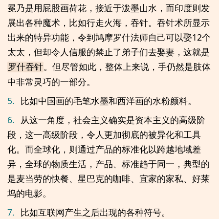
冕乃是用屁股画荷花，接近于泼墨山水，而印度则发
展出各种魔术，比如行走火海，吞针。吞针术所显示
出来的特异功能，令到鸠摩罗什法师自己可以娶12个
太太，但却令人信服的禁止了弟子们去娶妻，这就是
。但尽管如此，整体上来说，手仍然是肢体
罗什吞针
中非常灵巧的一部分。
5.
比如中国画的毛笔水墨和西洋画的水粉颜料。
6.
从这一角度，社会主义确实是资本主义的高级阶
段，这一高级阶段，令人更加彻底的被异化和工具
化。而全球化，则通过产品的标准化以跨越地域差
异，全球的物质生活，产品、标准趋于同一，典型的
是麦当劳的快餐、星巴克的咖啡、宜家的家私、好莱
坞的电影。
7.
比如互联网产生之后出现的各种符号。