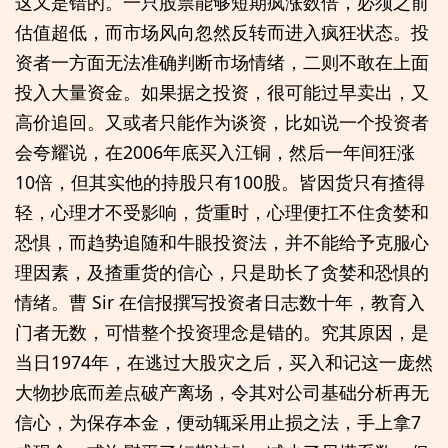
这又是错的。一只股票能够短期疯涨数倍，必须之前
估值超低，而市场风向忽然反转而进入疯狂状态。投
资者一方面无法准确判断市场情绪，二则不敢在上面
投入大量资金。如果据之投资，很可能过早卖出，又
高价追回。又或者只能作为谈资，比如说一个投资者
会夸耀说，在2006年底买入江铜，然后一年间狂涨
10倍，但其实他的持股只有100股。皆因货只有揸得
轻，心理才不受影响，货重时，心理便扛不住贪婪和
恐惧，而趋势追随和牛眼投资法，并不能给予克服心
理因素，及揸重货的信心，只是助长了贪婪和恐惧的
情绪。曹 Sir 在信报撰写投资者日志数十年，教育入
门者无数，可惜整个投资理念是错的。究其原因，是
当日1974年，在逃过大股灾之后，买入和记这一庞然
大物抄底而差点破产离场，令其对公司基础分析再无
信心，为保存本金，便动辄采用止损之法，手上拿7