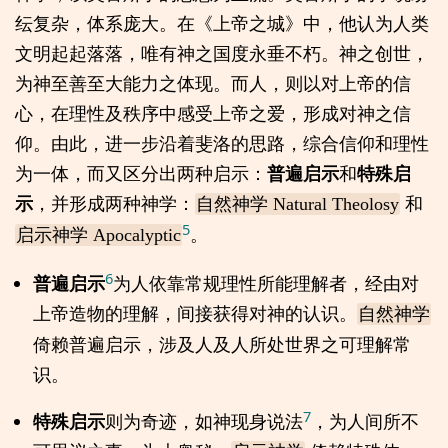
纭复杂，体系庞大。在《上帝之城》中，他认为人类
文明起起落落，唯有神之国度永垂不朽。神之创世，
为神至善至大能力之体现。而人，则以对上帝的信
心，在理性及秩序中感受上帝之爱，形成对神之信
仰。由此，进一步沿着斐洛的思路，综合信仰和理性
为一体，而又区分出两种启示：
普遍启示
和
特殊启
示
，并形成两种神学：
和
自然神学 Natural Theolosy
5
。
启示神学 Apocalyptic
6
普遍启示
为人依靠常规理性所能理解者，经由对
上帝造物的理解，间接获得对神的认识。
自然神学
倚赖普遍启示，涉及人及人所处世界之可理解常
识。
7
特殊启示
则为奇迹，如神现身说法
，为人间所不