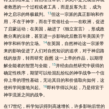
者救恩的一个过程或者工具，而是反客为主 ，成为
13
神之启示的终极裁判。
但这一宗派的真正影响和作
用，不在于神学，而在于世俗社会——在欧洲，促进
了启蒙运动；在美国，融进了《独立宣言》，形成政
教分离的法律，甚至进一步影响此后数百年美国关于
14
神学和科学的立场。
在英国，自然神论这一宗派带
来的影响促进了人们对自然知识的追求，对于神启路
线的放弃，转而研究
这一上帝的作品，以期理
自然
15
解全能者的智慧与全能，
并经由自然研究中获得的
确定性秩序，期望可以给混乱纷纭的神学战争一个信
仰上帝的理性基础，无论其目的和价值取向如何，这
16
使科学间接地兴起。
即科学得以兴起，乃是得宜于
神学流派之间的战争。
在17世纪，科学知识得到高速增长，许多影响后世的