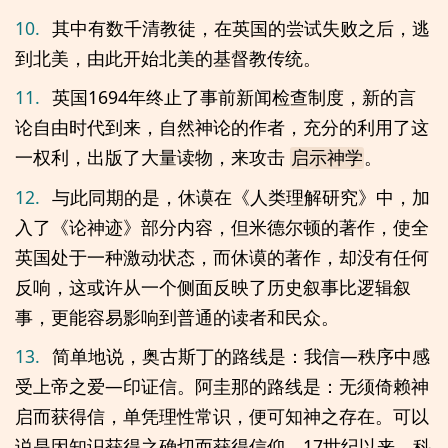
10.
其中有数千清教徒，在英国的尝试失败之后，逃
到北美，由此开始北美的基督教传统。
11.
英国1694年终止了事前新闻检查制度，新的言
论自由时代到来，自然神论的作者，充分的利用了这
一权利，出版了大量读物，来攻击
。
启示神学
12.
与此同期的是，休谟在《人类理解研究》中，加
入了《论神迹》部分内容，但米德尔顿的著作，使全
英国处于一种激动状态，而休谟的著作，却没有任何
反响，这或许从一个侧面反映了历史叙事比逻辑叙
事，更能容易影响到普通的读者和民众。
13.
简单地说，奥古斯丁的路线是：我信—秩序中感
受上帝之爱—印证信。阿圭那的路线是：无须倚赖神
启而获得信，单凭理性常识，便可知神之存在。可以
说是因知识获得之确切而获得信仰。17世纪以来，科