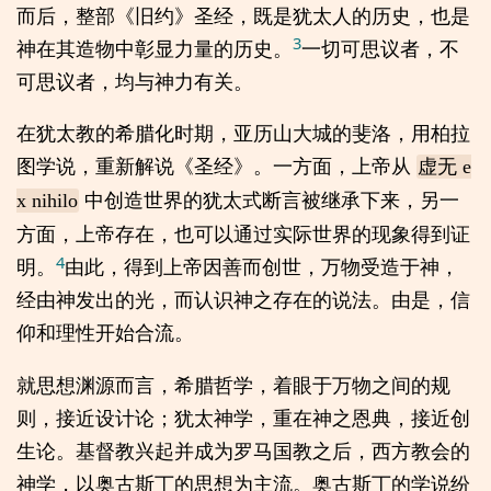
而后，整部《旧约》圣经，既是犹太人的历史，也是
3
神在其造物中彰显力量的历史。
一切可思议者，不
可思议者，均与神力有关。
在犹太教的希腊化时期，亚历山大城的斐洛，用柏拉
图学说，重新解说《圣经》。一方面，上帝从
虚无 e
中创造世界的犹太式断言被继承下来，另一
x nihilo
方面，上帝存在，也可以通过实际世界的现象得到证
4
明。
由此，得到上帝因善而创世，万物受造于神，
经由神发出的光，而认识神之存在的说法。由是，信
仰和理性开始合流。
就思想渊源而言，希腊哲学，着眼于万物之间的规
则，接近设计论；犹太神学，重在神之恩典，接近创
生论。基督教兴起并成为罗马国教之后，西方教会的
神学，以奥古斯丁的思想为主流。奥古斯丁的学说纷