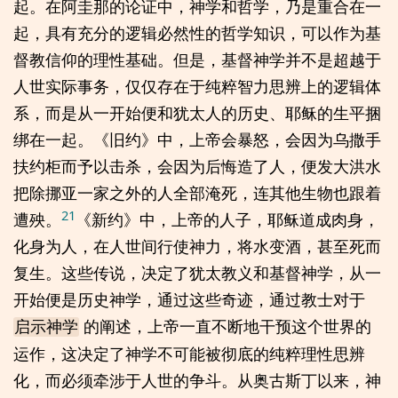
起。在阿圭那的论证中，神学和哲学，乃是重合在一
起，具有充分的逻辑必然性的哲学知识，可以作为基
督教信仰的理性基础。但是，基督神学并不是超越于
人世实际事务，仅仅存在于纯粹智力思辨上的逻辑体
系，而是从一开始便和犹太人的历史、耶稣的生平捆
绑在一起。《旧约》中，上帝会暴怒，会因为乌撒手
扶约柜而予以击杀，会因为后悔造了人，便发大洪水
把除挪亚一家之外的人全部淹死，连其他生物也跟着
21
遭殃。
《新约》中，上帝的人子，耶稣道成肉身，
化身为人，在人世间行使神力，将水变酒，甚至死而
复生。这些传说，决定了犹太教义和基督神学，从一
开始便是历史神学，通过这些奇迹，通过教士对于
的阐述，上帝一直不断地干预这个世界的
启示神学
运作，这决定了神学不可能被彻底的纯粹理性思辨
化，而必须牵涉于人世的争斗。从奥古斯丁以来，神