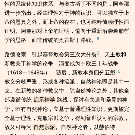
性的系统化知识体系。与奥古斯丁不同的是，阿奎那
进一步指出，经由理性对于神的认识，可以独立于上
帝的恩典之外，而上帝的存在，也可纯粹倚赖理性而
证明。阿奎那对上帝的证明，偏向于重新沿袭希腊哲
8
学的思路，而非传统的奥古斯丁路线。
9
路德改宗，引起基督教会第三次大分裂
。天主教和
新教关于神学的论争，演变成为中欧三十年战争
10
（1618—1648年）。随后，新教本身四分五裂
，
教义分歧严重，形成各种流派，自然神论即是其中一
支。在新教的各种教义中，除自然神论之外，其他全
部遵循传统
路线，探讨有关道和圣灵的神
启示神学
学，唯有自然神论，立基于普通理性知识，更期望完
全基于理性，克服宗派之争，得到普世认可的宗教，
故又可称为
。自然神论者，以赫伯特
自然宗派