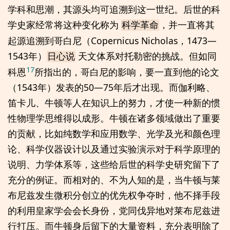
学科和思潮，其源头均可追溯到这一世纪。后世的科
学史家经常将这种变化称为
，并一直将其
科学革命
起源追溯到哥白尼（Copernicus Nicholas，1473—
1543年）
天文体系对托勒密的挑战。但如同
日心说
17
科恩
所指出的，哥白尼的影响，要一直到他的论文
（1543年）发表的50—75年后才出现。而伽利略、
笛卡儿、牛顿等人在知识上的努力，才使一种新的惯
性物理学思维得以成形。牛顿在诸多领域做出了重要
的贡献，比如纯数学和应用数学、光学及光和颜色理
论、科学仪器设计以及通过实验演示对于科学原理的
说明、力学体系等，这些给后世的科学史研究留下了
充分的例证。而相对的、不为人知的是，当牛顿与莱
布尼兹发生微积分创立的优先权争夺时，他不择手段
的利用皇家学会会长身份，党同伐异地对莱布尼兹进
行打压。而牛顿身后留下的大量资料，充分表明除了