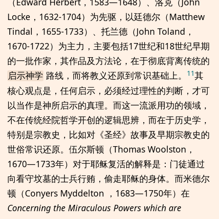
（Edward Herbert，1583—1648）、洛克（John
Locke，1632-1704）为先驱，以廷德尔（Matthew
Tindal，1655-1733）、托兰德（John Toland，
1670-1722）为主力，主要包括17世纪和18世纪早期
的一批作家，其作品及方法论，在于彻底背离传统的
11
路线，而将教义还原到常识基础上。
其
启示神学
核心观点是，任何启示，必须经过理性的判断，才可
以当作是神所启示的真理。而这一流派用功的领域，
不在传统经院哲学开创的逻辑思辨，而在于历史学，
特别是宗教史，比如对《圣经》故事及早期宗教史的
世俗常识还原。伍尔斯顿（Thomas Woolston，
1670—1733年）对于耶稣复活的解释是：门徒通过
向看守坟墓的士兵行贿，偷走耶稣的身体。而米德尔
顿（Conyers Myddelton ，1683—1750年）在
Concerning the Miraculous Powers which are