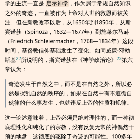
学的主流一直是
，作为属于常规自然知识
启示神学
之外的奇迹，一直被作为上帝对人世的救恩而被关
注。但在新教改革以后，从1650年到1850年，从斯
宾诺莎（Spinoza，1632—1677年）到施莱尔马赫
（Friedrich Schleiermacher，1768—1834年）这段
时间，基督教信仰基础发生了变化。如同威廉·邓勃
22
23
斯基
所说明的，斯宾诺莎在《神学政治论》
第六
章认为：
奇迹发生于自然之中，而不是在自然之外，所以必
然是扰乱自然的秩序的，如果在自然中有不遵循自
然律的什么事发生，也就违反上帝的性质和规律。
这一论述意味着，上帝必须是绝对理性的，而一种彻
底理性化和纯化了的宗教，没有反复无常的神偶然干
预的地盘，这彻底的驱除了奇迹的可能性。100多年