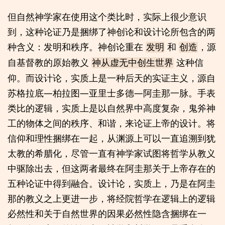
但自然神学家在使用这个类比时，实际上很少意识
到，这种论证乃是捆绑了神创论和设计论所包含的两
种含义：发明和秩序。神创论重在
和
，源
发明
创造
自基督教的原始教义
这种信
神从虚无中创生世界
仰。而设计论，实质上是一种后天的实证主义，源自
苏格拉底—柏拉图—亚里士多德—阿圭那一脉。手表
类比的逻辑，实质上是以自然界中高度复杂，鬼斧神
工的物体之间的秩序、和谐，来论证上帝的设计。将
信仰和理性捆绑在一起，从渊源上可以一直追溯到犹
太教的希腊化，尽管一直有神学家试图将哲学从教义
中驱除出去，但这两者最终在阿圭那关于上帝存在的
五种论证中得到融合。设计论，实质上，乃是在阿圭
那的教义之上更进一步，将经院哲学在逻辑上的逻辑
必然性和关于自然世界的因果必然性隐含捆绑在一