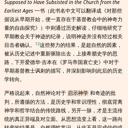
Supposed to Have Subsisted in the Church from the
Earliest Ages
一书（此书名中文可以翻译成《对那些
据说从早期开始，便一直存在于基督教会中的神奇力
量的自由探究》）中则通过历史解读，仔细地研究了
早期教会关于神迹的纪录，说明神迹并没有经过相关
12
目击者确认。
这些努力的结果，是超自然的因素，
被从历史记述中重新驱除出去，上接希腊史学的思
路，下开爱德华·吉本在《罗马帝国衰亡史》中对于
早期基督教士讽刺的描写，并深刻影响到此后的历史
学转向。
严格说起来，自然神论对于
和奇迹的批
启示神学
判，所遵循的方法，是历史学和常识理性，彻底背离
神学和哲学结合的传统路线，另开一脉，才是主流传
统的真正异端及对立面。从思想流变上看，这一路向
转变的结果是，自然理性常识，从此不是完成信仰或