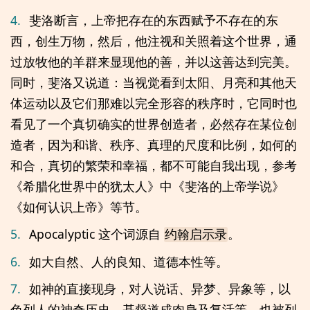
4.
斐洛断言，上帝把存在的东西赋予不存在的东
西，创生万物，然后，他注视和关照着这个世界，通
过放牧他的羊群来显现他的善，并以这善达到完美。
同时，斐洛又说道：当视觉看到太阳、月亮和其他天
体运动以及它们那难以完全形容的秩序时，它同时也
看见了一个真切确实的世界创造者，必然存在某位创
造者，因为和谐、秩序、真理的尺度和比例，如何的
和合，真切的繁荣和幸福，都不可能自我出现，参考
《希腊化世界中的犹太人》中《斐洛的上帝学说》
《如何认识上帝》等节。
5.
Apocalyptic 这个词源自
。
约翰启示录
6.
如大自然、人的良知、道德本性等。
7.
如神的直接现身，对人说话、异梦、异象等，以
色列人的神奇历史、基督道成肉身及复活等，也被列