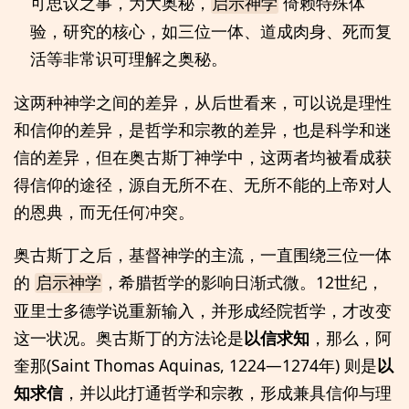
可思议之事，为大奥秘，
倚赖特殊体
启示神学
验，研究的核心，如三位一体、道成肉身、死而复
活等非常识可理解之奥秘。
这两种神学之间的差异，从后世看来，可以说是理性
和信仰的差异，是哲学和宗教的差异，也是科学和迷
信的差异，但在奥古斯丁神学中，这两者均被看成获
得信仰的途径，源自无所不在、无所不能的上帝对人
的恩典，而无任何冲突。
奥古斯丁之后，基督神学的主流，一直围绕三位一体
的
，希腊哲学的影响日渐式微。12世纪，
启示神学
亚里士多德学说重新输入，并形成经院哲学，才改变
这一状况。奥古斯丁的方法论是
以信求知
，那么，阿
奎那(Saint Thomas Aquinas, 1224—1274年) 则是
以
知求信
，并以此打通哲学和宗教，形成兼具信仰与理