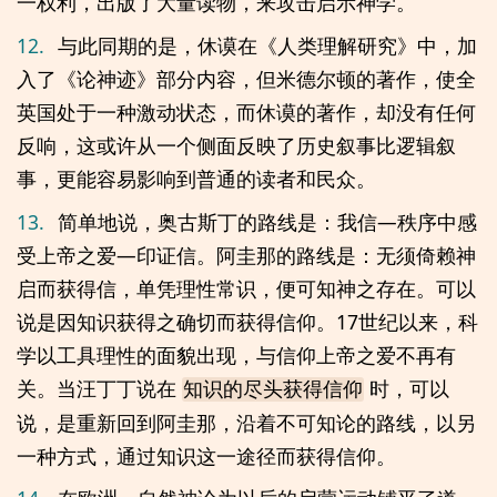
一权利，出版了大量读物，来攻击启示神学。
12.
与此同期的是，休谟在《人类理解研究》中，加
入了《论神迹》部分内容，但米德尔顿的著作，使全
英国处于一种激动状态，而休谟的著作，却没有任何
反响，这或许从一个侧面反映了历史叙事比逻辑叙
事，更能容易影响到普通的读者和民众。
13.
简单地说，奥古斯丁的路线是：我信—秩序中感
受上帝之爱—印证信。阿圭那的路线是：无须倚赖神
启而获得信，单凭理性常识，便可知神之存在。可以
说是因知识获得之确切而获得信仰。17世纪以来，科
学以工具理性的面貌出现，与信仰上帝之爱不再有
关。当汪丁丁说在
时，可以
知识的尽头获得信仰
说，是重新回到阿圭那，沿着不可知论的路线，以另
一种方式，通过知识这一途径而获得信仰。