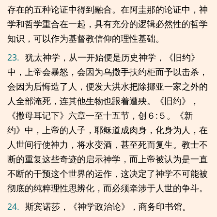
存在的五种论证中得到融合。在阿圭那的论证中，神
学和哲学重合在一起，具有充分的逻辑必然性的哲学
知识，可以作为基督教信仰的理性基础。
23.
犹太神学，从一开始便是历史神学，《旧约》
中，上帝会暴怒，会因为乌撒手扶约柜而予以击杀，
会因为后悔造了人，便发大洪水把除挪亚一家之外的
人全部淹死，连其他生物也跟着遭殃。《旧约》，
《撒母耳记下》六章一至十五节，创６:５。《新
约》中，上帝的人子，耶稣道成肉身，化身为人，在
人世间行使神力，将水变酒，甚至死而复生。教士不
断的重复这些奇迹的启示神学，而上帝被认为是一直
不断的干预这个世界的运作，这决定了神学不可能被
彻底的纯粹理性思辨化，而必须牵涉于人世的争斗。
24.
斯宾诺莎，《神学政治论》，商务印书馆。