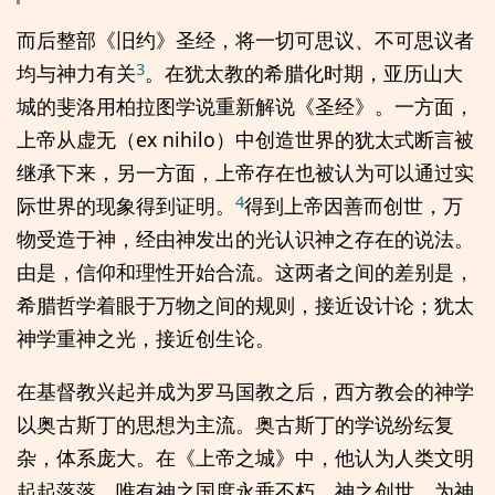
而后整部《旧约》圣经，将一切可思议、不可思议者
3
均与神力有关
。在犹太教的希腊化时期，亚历山大
城的斐洛用柏拉图学说重新解说《圣经》。一方面，
上帝从虚无（ex nihilo）中创造世界的犹太式断言被
继承下来，另一方面，上帝存在也被认为可以通过实
4
际世界的现象得到证明。
得到上帝因善而创世，万
物受造于神，经由神发出的光认识神之存在的说法。
由是，信仰和理性开始合流。这两者之间的差别是，
希腊哲学着眼于万物之间的规则，接近设计论；犹太
神学重神之光，接近创生论。
在基督教兴起并成为罗马国教之后，西方教会的神学
以奥古斯丁的思想为主流。奥古斯丁的学说纷纭复
杂，体系庞大。在《上帝之城》中，他认为人类文明
起起落落，唯有神之国度永垂不朽。神之创世，为神