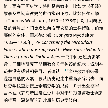
辨，而在于历史学，特别是宗教史，比如对《圣经》
故事及早期宗教史的世俗常识还原。比如伍尔斯顿
（Thomas Woolston，1670—1733年）对于耶稣复
活的解释是：门徒通过向看守坟墓的士兵行贿，偷走
耶稣的身体。而米德尔顿（Conyers Myddelton，
1683—1750年）在
Concerning the Miraculous
Powers which are Supposed to Have Subsisted in the
Thurch from the Earliest Ages
一书中则通过历史解
读，仔细地研究了早期教会关于神迹的纪录，说明神
12
迹并没有经过相关目击者确认。
这些努力的结果，
是超自然的因素，被从历史记述中重新驱除出去，而
历史学也重新接上希腊史学的思路，并开出爱德华·
吉本在《罗马帝国衰亡史》中对于早期基督教士讽刺
的描写，深刻影响到此后的历史学转向。