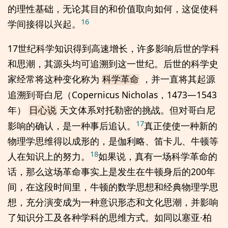
的理性基础，无论其目的和价值取向如何，这促使科
16
学间接得以兴起。
17世纪科学知识得到高速增长，许多影响后世的学科
和思潮，其源头均可追溯到这一世纪。后世的科学史
家经常将这种变化称为
，并一直将其起源
科学革命
追溯到哥白尼（Copernicus Nicholas，1473—1543
年）
天文体系对托勒密的挑战。但对哥白尼
日心说
17
影响的确认，是一种事后追认。
真正使使一种新的
物理学思维得以成形的，是伽利略、笛卡儿、牛顿等
18
人在知识上的努力。
如果说，真有一场科学革命的
话，那么这场革命事实上是发生在牛顿身后的200年
间，在这段时间里，牛顿的数学思想和经典物理学思
想，充分演变成为一种意识形态和文化思潮，并影响
了知识分工及各种学科的思维方式。如同以塞亚·柏