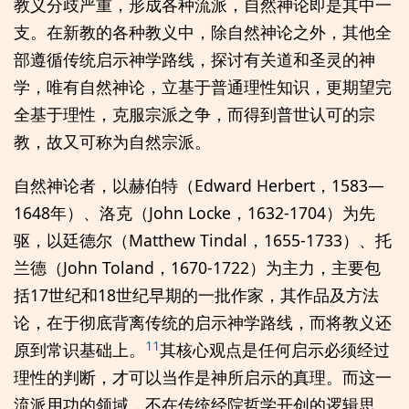
教义分歧严重，形成各种流派，自然神论即是其中一
支。在新教的各种教义中，除自然神论之外，其他全
部遵循传统启示神学路线，探讨有关道和圣灵的神
学，唯有自然神论，立基于普通理性知识，更期望完
全基于理性，克服宗派之争，而得到普世认可的宗
教，故又可称为自然宗派。
自然神论者，以赫伯特（Edward Herbert，1583—
1648年）、洛克（John Locke，1632-1704）为先
驱，以廷德尔（Matthew Tindal，1655-1733）、托
兰德（John Toland，1670-1722）为主力，主要包
括17世纪和18世纪早期的一批作家，其作品及方法
论，在于彻底背离传统的启示神学路线，而将教义还
11
原到常识基础上。
其核心观点是任何启示必须经过
理性的判断，才可以当作是神所启示的真理。而这一
流派用功的领域，不在传统经院哲学开创的逻辑思