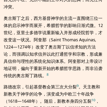
冲突。
奥古斯丁之后，西方基督神学的主流一直围绕三位一
体的启示神学而展开，希腊哲学的影响日渐式微。12
世纪，亚里士多德学说重新输入并形成经院哲学，才
改变这一状况。阿奎那（Saint Thomas Aquinas,
1224—1274年）改变了奥古斯丁以信求知的方法
论，而强调以知求信并以此打通哲学和宗教，形成兼
具信仰与理性的系统化知识体系。阿奎那对上帝设计
地证明，偏向于重新开始的希腊哲学思路，而非沿袭
8
传统的奥古斯丁路线。
9
路德改宗，引起基督教会第三次大分裂
。天主教和
新教关于神学的论争，演变成为中欧三十年战争
10
（1618—1648年）。随后，新教本身四分五裂
，