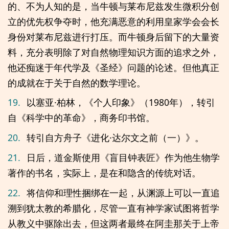
的、不为人知的是，当牛顿与莱布尼兹发生微积分创
立的优先权争夺时，他充满恶意的利用皇家学会会长
身份对莱布尼兹进行打压。而牛顿身后留下的大量资
料，充分表明除了对自然物理知识方面的追求之外，
他还痴迷于年代学及《圣经》问题的论述。但他真正
的成就在于关于自然的数学理论。
19.
以塞亚·柏林，《个人印象》（1980年），转引
自《科学中的革命》，商务印书馆。
20.
转引自方舟子《进化·达尔文之前（一）》。
21.
日后，道金斯使用《盲目钟表匠》作为他生物学
著作的书名，实际上，是在和隐含的传统对话。
22.
将信仰和理性捆绑在一起，从渊源上可以一直追
溯到犹太教的希腊化，尽管一直有神学家试图将哲学
从教义中驱除出去，但这两者最终在阿圭那关于上帝