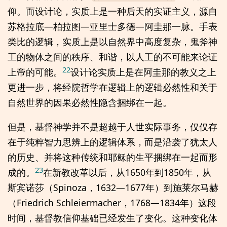
仰。而设计论，实质上是一种后天的实证主义，源自
苏格拉底—柏拉图—亚里士多德—阿圭那一脉。手表
类比的逻辑，实质上是以自然界中高度复杂，鬼斧神
工的物体之间的秩序、和谐，以人工的不可能来论证
22
上帝的可能。
设计论实质上是在阿圭那的教义之上
更进一步，将经院哲学在逻辑上的逻辑必然性和关于
自然世界的因果必然性隐含捆绑在一起。
但是，基督神学并不是超越于人世实际事务，仅仅存
在于纯粹智力思辨上的逻辑体系，而是沿袭了犹太人
的历史、并将这种传统和耶稣的生平捆绑在一起而形
23
成的。
在新教改革以后，从1650年到1850年，从
斯宾诺莎（Spinoza，1632—1677年）到施莱尔马赫
（Friedrich Schleiermacher，1768—1834年）这段
时间，基督教信仰基础已经发生了变化。这种变化体