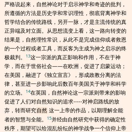
严格说起来，自然神论对于启示神学和奇迹的批判，
所遵循的方法是历史学和常识理性，彻底背离神学和
哲学结合的传统路线，另开一脉，才是主流传统的真
正异端及对立面。从思想流变上看，这一路向转变的
结果是，自然理性常识，从此不是完成信仰或者救恩
的一个过程或者工具，而反客为主成为神之启示的终
13
极裁判。
这一宗派的真正影响和作用，不在于神
学，而在于世俗社会——在欧洲，促进了启蒙运动；
在美国，融进了《独立宣言》，形成政教分离的法
律，甚至进一步影响此后数百年美国关于神学和科学
14
的立场。
在英国，自然神论这一宗派则带来的影响
促进了人们对自然知识的追求-----对神启路线的放
弃，转而研究
这一上帝的作品，以期理解全能
自然
15
者的智慧与全能。
并经由自然研究中获得的确定性
秩序，期望可以给混乱纷纭的神学战争一个信仰上帝