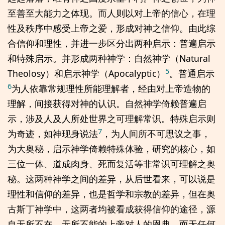
至善至大能力之体现。而人则以对上帝的信心，在理
性及秩序中感受上帝之爱，形成对神之信仰。由此综
合信仰和理性，并进一步区分出两种启示：普遍启示
和特殊启示。并形成两种神学：自然神学（Natural
5
Theolosy）和启示神学（Apocalyptic）
。普通启示
6
为人依靠常规理性所能理解者，经由对上帝造物的
理解，间接获得对神的认识。自然神学倚赖普遍启
示，涉及人及人所处世界之可理解常识。特殊启示则
7
为奇迹，如神现身说法
，为人间所不可思议之事，
为大奥秘，启示神学倚赖特殊体验，研究的核心，如
三位一体、道成肉身、死而复活等非常识可理解之奥
秘。这两种神学之间的差异，从后世看来，可以说是
理性和信仰的差异，也是哲学和宗教的差异，但在奥
古斯丁神学中，这两者均被看成获得信仰的途径，源
自无所不在、无所不能的上帝对人的恩典，而无任何