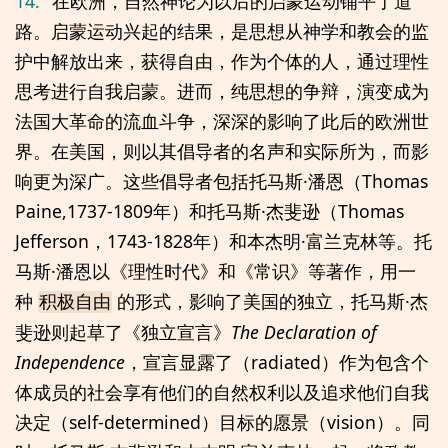
14.
在欧洲，自然神论为以后的启蒙运动铺平了道
路。启蒙运动兴起的结果，是思想从神学和教会的监
护中解放出来，获得自由，作为个体的人，通过理性
思考进行自我启蒙。进而，纯思想的争辩，演变成为
法国大革命的流血斗争，深深的影响了此后的欧洲世
界。在美国，则以其倡导者的名声和实际所为，而影
响更为深广。这些倡导者包括托马斯·潘恩（Thomas
Paine,1737-1809年）和托马斯·杰斐逊（Thomas
Jefferson，1743-1828年）和本杰明·富兰克林等。托
马斯·潘恩以《理性时代》和《常识》等著作，用一
种
的形式，影响了美国的独立，托马斯·杰
积极自由
斐逊则起草了《独立宣言》
The Declaration of
Independence
，宣言显露了（radiated）作为包含个
体成员的社会享有他们的自然权利以及追求他们自我
决定（self-determined）目标的愿景（vision）。同