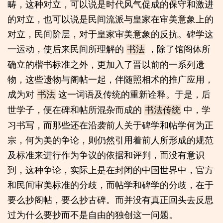
畴，这种对立，可以说是时代风气促成的保守和激进
的对立，也可以说是民间流派与皇家在审美意象上的
对立，民间阶层，对于皇家审美意象的反抗。碑学这
一运动，使后来民间所理解的
，除了馆阁体所
书法
确立的楷书标准之外，更加入了晋以前的一系列遗
物，这些遗物与阁帖一起，伴随照相术的推广应用，
成为对
这一词语及传统的重新诠释。于是，后
书法
世学子，便在碑和帖所混杂而成的
中，学
书法传统
习书写，而那些还在沿袭前人关于碑学和帖学何为正
宗，何为美的争论，则仍然引用着前人所形成的规范
及标准来进行作为争议的依据和评判，而没有意识
到，这种争论，实际上是在封闭的中国世界中，官方
和民间审美标准的分歧，而帖学和碑学的分歧，在于
要么抄阁帖，要么抄古碑。而并没有真正回头去反思
过为什么要抄而不是自由的独创这一问题。