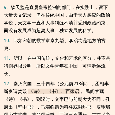
9.
钦天监是直属皇帝控制的部门，在实践上，留下
大量天文记录，但在传统中国，由于天人感应的政治
学说，天文学一直和人事纠缠不清并受到政治约束，
而没有发展成为超离人事，独立发展的科学。
10.
比如宋朝的数学家秦九韶、李冶均是地方的官
吏。
11.
所以，在中国传统，文化和艺术的区分，并不是
特别界限分明，所以文学青年在中国，可谓源远流
长。
12.
秦灭六国，三十四年（公元前213年），丞相李
斯奏请焚毁
。民间禁藏
《诗》、《书》、百家语
《诗》《书》。到汉时，文字已与前朝大为不同，孔
府出《壁中书》，马端临谓为科斗或蝌蚪书，皮锡瑞
谓为古籀书，或又谓篆书，西汉已不通行。古文《尚