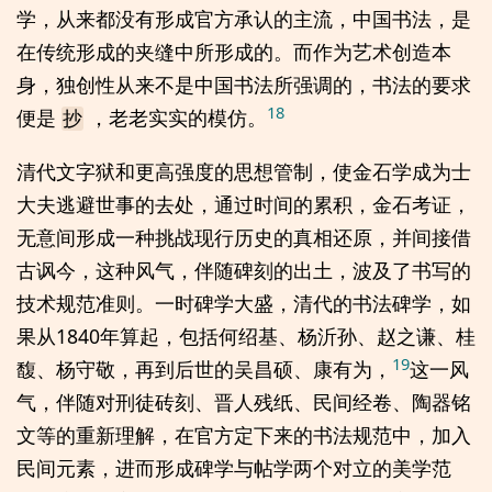
学，从来都没有形成官方承认的主流，中国书法，是
在传统形成的夹缝中所形成的。而作为艺术创造本
身，独创性从来不是中国书法所强调的，书法的要求
18
便是
，老老实实的模仿。
抄
清代文字狱和更高强度的思想管制，使金石学成为士
大夫逃避世事的去处，通过时间的累积，金石考证，
无意间形成一种挑战现行历史的真相还原，并间接借
古讽今，这种风气，伴随碑刻的出土，波及了书写的
技术规范准则。一时碑学大盛，清代的书法碑学，如
果从1840年算起，包括何绍基、杨沂孙、赵之谦、桂
19
馥、杨守敬，再到后世的吴昌硕、康有为，
这一风
气，伴随对刑徒砖刻、晋人残纸、民间经卷、陶器铭
文等的重新理解，在官方定下来的书法规范中，加入
民间元素，进而形成碑学与帖学两个对立的美学范