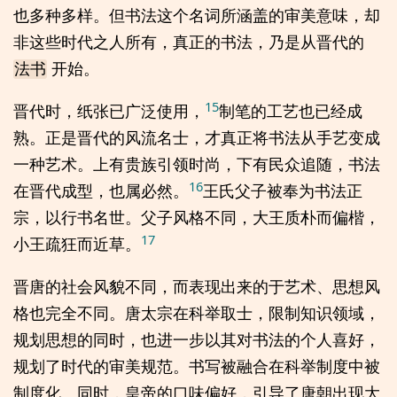
也多种多样。但书法这个名词所涵盖的审美意味，却
非这些时代之人所有，真正的书法，乃是从晋代的
开始。
法书
15
晋代时，纸张已广泛使用，
制笔的工艺也已经成
熟。正是晋代的风流名士，才真正将书法从手艺变成
一种艺术。上有贵族引领时尚，下有民众追随，书法
16
在晋代成型，也属必然。
王氏父子被奉为书法正
宗，以行书名世。父子风格不同，大王质朴而偏楷，
17
小王疏狂而近草。
晋唐的社会风貌不同，而表现出来的于艺术、思想风
格也完全不同。唐太宗在科举取士，限制知识领域，
规划思想的同时，也进一步以其对书法的个人喜好，
规划了时代的审美规范。书写被融合在科举制度中被
制度化。同时，皇帝的口味偏好，引导了唐朝出现大