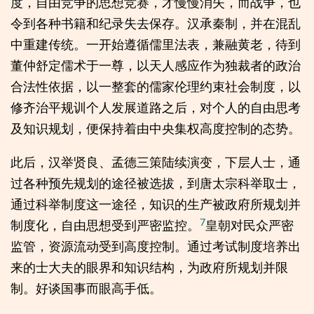
度，自由竞争的思想竞赛，才慢慢消失，而战争，也
令到各种书籍和纪录失去保存。汉承秦制，并在混乱
中重建传统。一开始遵循儒里法表，兼融黄老，待到
董仲舒定儒术于一尊，以天人感应作为独裁者的政治
合法性依据，以一整套的儒家伦理约束社会制度，以
修齐治平规训个人发展道路之后，对个人的自由思考
及知识规划，便保持着由中央集权高度控制的态势。
此后，汉举贤良、孟德三策陆续演变，下层人士，通
过各种预先规划的途径被选拔，到唐太宗科举取士，
通过科举制度这一途径，知识的生产被政府所规划并
7
制度化，自由思想受到严密监控。
皇朝对民众严密
监管，资源流动受到高度控制。通过考试制度培养出
来的士大夫的眼界和知识结构，为政府所规划并限
制。好谈国事而眼高手低。