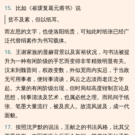
15.
比如《崔瑗复葛元甫书》说
贫不及素，但以纸耳。
而左思的文字，也使洛阳纸贵，可知此时纸张已经广
泛代替绢素作为书写载体。
16.
王谢家族的显赫背景以及富裕状况，与书法被提
升为一种有闲阶级的手艺而变得非常精致明显有关。
汉末到魏晋间，权政变数，外似宽而内实忌，于当政
无可用事者，便转事清谈，风云之志淡而老庄之学
起。大量的有闲阶级出现，但时局却高度钳制言论及
思想，转事清淡及艺术，也属必然之理。而民间于纸
张、笔墨大量流行，被及庶人。故流风波及，成一代
面貌。
17.
按照沈尹默的说法，王献之的书法风格，比其父