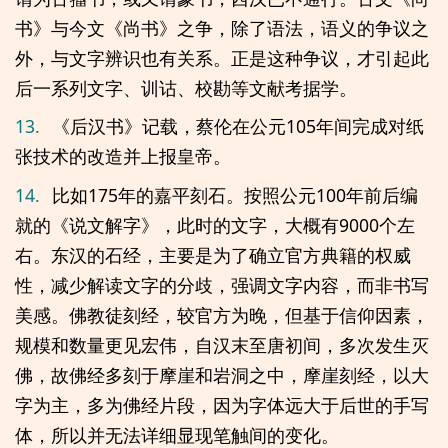
书》与今文《尚书》之争，除了语法，语义的争议之
外，与文字辨识也有关系。正是这种争议，才引起此
后一系列文字、训诂、校勘等文献考据学。
13.
《后汉书》记载，蔡伦在公元105年间完成对纸
张技术的改造并上报皇帝。
14.
比如175年的嘉平刻石。按照公元100年前后编
就的《说文解字》，此时的文字，大概有9000个左
右。东汉的石经，主要是为了确立官方典籍的权威
性，减少解读文字的分歧，强调文字内容，而非书写
美感。佛教徒刻经，较官方为晚，但基于信仰因素，
规模和数量更见宏伟，自汉末至唐初间，多次发生灭
佛，故佛经多刻于摩崖和岩洞之中，摩崖刻经，以大
字为主，多为佛经片段，因为字体远大于后世的手写
体，所以并无法详细显现笔触间的变化。