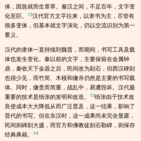
体，因急就而生章草。秦汉之间，不足百年，文字变
12
化至巨。
汉代官方文字往来，以隶书为主，尽管有
很多变体，但基本就文字演化，仍以交流识别为第一
要义。
汉代的隶体一直持续到魏晋，而期间，书写工具及载
体也发生变化。秦以前的文字，主要保留在金属钟
鼎，秦收天下金器之后，民间改为刻石，但西汉碑刻
也很少见，而竹简、木椟和缣帛仍然是主要的书写载
体。同时，缣贵而简重，战乱中，易遭毁坏。汉代最
13
重要的技术是纸张的发明和改造。
纸张由于技术改
良使成本大大降低从而广泛普及，这一结果，影响了
晋代的书写。但在东汉时，这一成果尚未完全显露，
民间则碑刻大盛，而官方和佛教徒刻石勒碑，则保存
14
经典典籍。