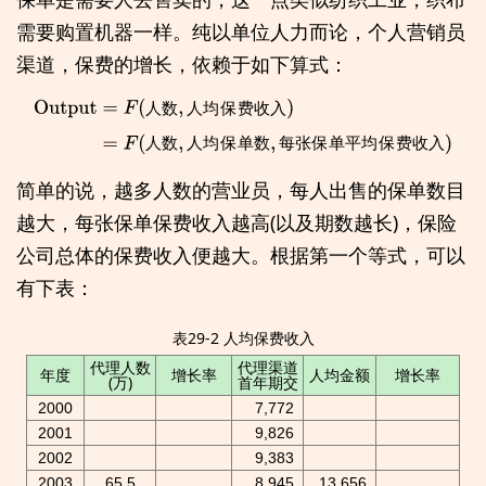
需要购置机器一样。纯以单位人力而论，个人营销员
渠道，保费的增长，依赖于如下算式：
人
数
人
均
保
费
收
入
Output
=
F
(
人数
,
人均保费收入
)
=
F
(
人数
,
人均保单数
,
每张保单平
人
数
人
均
保
单
数
每
张
保
单
平
均
保
费
收
入
均保费收入
)
简单的说，越多人数的营业员，每人出售的保单数目
越大，每张保单保费收入越高(以及期数越长)，保险
公司总体的保费收入便越大。根据第一个等式，可以
有下表：
表29-2 人均保费收入
代理人数
代理渠道
年度
增长率
人均金额
增长率
(万)
首年期交
2000
7,772
2001
9,826
2002
9,383
2003
65.5
8,945
13,656