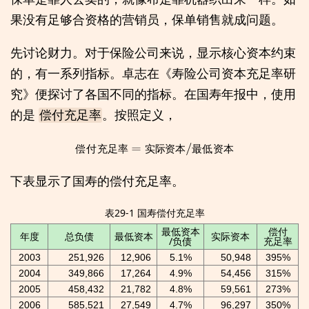
果没有足够合资格的营销员，保单销售就成问题。
先讨论财力。对于保险公司来说，显示核心资本约束
的，有一系列指标。卓志在《寿险公司资本充足率研
究》便探讨了各国不同的指标。在国寿年报中，使用
的是
。按照定义，
偿付充足率
偿
付
充
足
率
=
实
际
资
本
/
最
低
资
本
偿
付
充
足
率
实
际
资
本
最
低
资
本
下表显示了国寿的偿付充足率。
表29-1 国寿偿付充足率
最低资本
偿付
年度
总负债
最低资本
实际资本
/负债
充足率
2003
251,926
12,906
5.1%
50,948
395%
2004
349,866
17,264
4.9%
54,456
315%
2005
458,432
21,782
4.8%
59,561
273%
2006
585,521
27,549
4.7%
96,297
350%