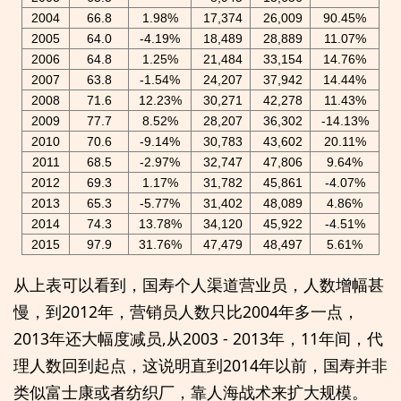
2004
66.8
1.98%
17,374
26,009
90.45%
2005
64.0
-4.19%
18,489
28,889
11.07%
2006
64.8
1.25%
21,484
33,154
14.76%
2007
63.8
-1.54%
24,207
37,942
14.44%
2008
71.6
12.23%
30,271
42,278
11.43%
2009
77.7
8.52%
28,207
36,302
-14.13%
2010
70.6
-9.14%
30,783
43,602
20.11%
2011
68.5
-2.97%
32,747
47,806
9.64%
2012
69.3
1.17%
31,782
45,861
-4.07%
2013
65.3
-5.77%
31,402
48,089
4.86%
2014
74.3
13.78%
34,120
45,922
-4.51%
2015
97.9
31.76%
47,479
48,497
5.61%
从上表可以看到，国寿个人渠道营业员，人数增幅甚
慢，到2012年，营销员人数只比2004年多一点，
2013年还大幅度减员,从2003 - 2013年，11年间，代
理人数回到起点，这说明直到2014年以前，国寿并非
类似富士康或者纺织厂，靠人海战术来扩大规模。