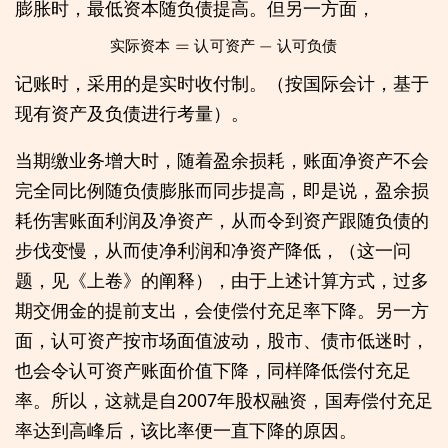
膨胀时，最低资本随负债提高。但另一方面，
实
际
资
本
=
认
可
资
产
−
认
可
负
债
实
际
资
本
认
可
资
产
认
可
负
债
记账时，采用的是实时收付制。（按国际会计，基于
现有资产及负债进行考量）。
当期缴业务增大时，随着盈余损耗，账面净资产不会
完全同比例随负债膨胀而同步提高，即是说，盈余损
耗伤害账面利润及净资产，从而令到资产跟随负债的
步伐变慢，从而使净利润和净资产降低，（这一问
题，见《上卷》的阐释），由于上述计算方式，过多
期交佣金的提前支出，会使偿付充足率下降。另一方
面，认可资产按市场面值波动，股市、债市低迷时，
也会令认可资产账面价值下降，同样降低偿付充足
率。所以，这就是自2007年股权融资，国寿偿付充足
率达到高峰后，该比率便一直下降的原因。