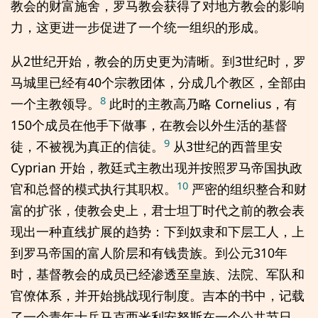
教会的财富施舍，罗马教会获得了对地方教会的影响
力，这更进一步促进了一个统一组织的形成。
从2世纪开始，教会的历史更为清晰。到3世纪时，罗
马城里已经有40个宗教团体，分成几个教区，全部由
8
一个主教领导。
此时的主教高乃略 Cornelius，有
150个成员在他手下做事，在教会以外生活的基督
9
徒，不被视为真正的信徒。
从3世纪的西普里安
Cyprian 开始，教廷式主教出现并按照罗马帝国执政
10
官和总督的模式执行其职权。
严密的组织整合和财
富的扩张，使教会史上，君士坦丁时代之前的教会表
现出一种直线扩展的趋势：下到奴隶和下层工人，上
到罗马帝国的富人阶层和有钱贵族。到公元310年
时，基督教会的成员已经渗透至皇族、法院、军队和
官僚体系，并开始挑战现行制度。吉本的书中，记载
了一个青年士兵马克西米利安努斯在一个公共节日