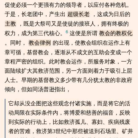
促使必须一个更强有力的领导者，以应付各种危机。
于是，长老团中，产生出
，这成为日后的
超级长老
，既是大祭司又是使徒的接班人，拥有终极的
主教
6
权力，成为第三代核心。
这便是所谓
教会的教权化
。同时，
的出现，使教会组织在运作上有
教会律例
章可循，基督教会，逐渐从不成文的互助会变成一个
章程严密的组织。此时教会运作，所服务对象，一方
面陆续扩大其救济范围，另一方面则着力于吸引上层
人士。早期的基督教义多少带有几分犹太教的非政府
倾向，但如同汤普逊指出，
它却从没企图把这些观念付诸实施，而是将它的活
动局限在实际条件内，将博爱和慈善的福音，反映
到实际的行动上，比如救济孤儿、寡妇、疾病残废
者的苦难，救济第3世纪中那些被送到石场里、矿井