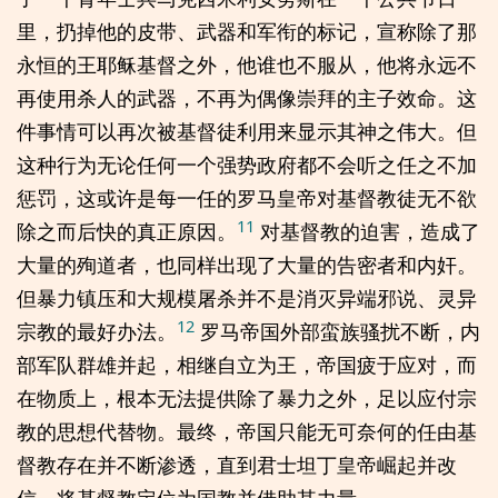
里，扔掉他的皮带、武器和军衔的标记，宣称除了那
永恒的王耶稣基督之外，他谁也不服从，他将永远不
再使用杀人的武器，不再为偶像崇拜的主子效命。这
件事情可以再次被基督徒利用来显示其神之伟大。但
这种行为无论任何一个强势政府都不会听之任之不加
惩罚，这或许是每一任的罗马皇帝对基督教徒无不欲
11
除之而后快的真正原因。
对基督教的迫害，造成了
大量的殉道者，也同样出现了大量的告密者和内奸。
但暴力镇压和大规模屠杀并不是消灭异端邪说、灵异
12
宗教的最好办法。
罗马帝国外部蛮族骚扰不断，内
部军队群雄并起，相继自立为王，帝国疲于应对，而
在物质上，根本无法提供除了暴力之外，足以应付宗
教的思想代替物。最终，帝国只能无可奈何的任由基
督教存在并不断渗透，直到君士坦丁皇帝崛起并改
信，将基督教定位为国教并借助其力量。