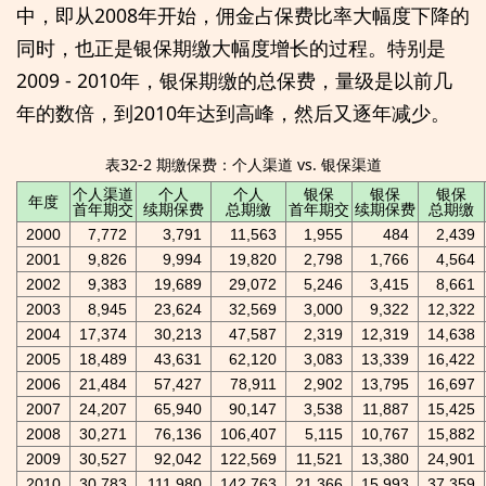
中，即从2008年开始，佣金占保费比率大幅度下降的
同时，也正是银保期缴大幅度增长的过程。特别是
2009 - 2010年，银保期缴的总保费，量级是以前几
年的数倍，到2010年达到高峰，然后又逐年减少。
表32-2 期缴保费：个人渠道 vs. 银保渠道
个人渠道
个人
个人
银保
银保
银保
年度
首年期交
续期保费
总期缴
首年期交
续期保费
总期缴
2000
7,772
3,791
11,563
1,955
484
2,439
2001
9,826
9,994
19,820
2,798
1,766
4,564
2002
9,383
19,689
29,072
5,246
3,415
8,661
2003
8,945
23,624
32,569
3,000
9,322
12,322
2004
17,374
30,213
47,587
2,319
12,319
14,638
2005
18,489
43,631
62,120
3,083
13,339
16,422
2006
21,484
57,427
78,911
2,902
13,795
16,697
2007
24,207
65,940
90,147
3,538
11,887
15,425
2008
30,271
76,136
106,407
5,115
10,767
15,882
2009
30,527
92,042
122,569
11,521
13,380
24,901
2010
30,783
111,980
142,763
21,366
15,993
37,359