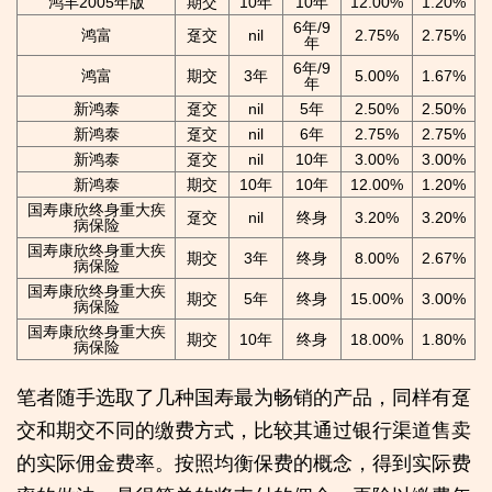
鸿丰2005年版
期交
10年
10年
12.00%
1.20%
6年/9
鸿富
趸交
nil
2.75%
2.75%
年
6年/9
鸿富
期交
3年
5.00%
1.67%
年
新鸿泰
趸交
nil
5年
2.50%
2.50%
新鸿泰
趸交
nil
6年
2.75%
2.75%
新鸿泰
趸交
nil
10年
3.00%
3.00%
新鸿泰
期交
10年
10年
12.00%
1.20%
国寿康欣终身重大疾
趸交
nil
终身
3.20%
3.20%
病保险
国寿康欣终身重大疾
期交
3年
终身
8.00%
2.67%
病保险
国寿康欣终身重大疾
期交
5年
终身
15.00%
3.00%
病保险
国寿康欣终身重大疾
期交
10年
终身
18.00%
1.80%
病保险
笔者随手选取了几种国寿最为畅销的产品，同样有趸
交和期交不同的缴费方式，比较其通过银行渠道售卖
的实际佣金费率。按照均衡保费的概念，得到实际费