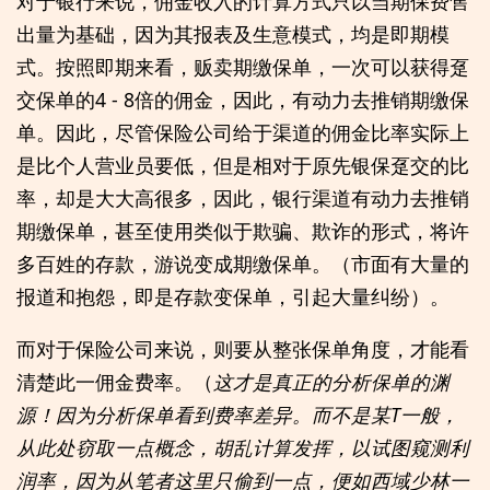
对于银行来说，佣金收入的计算方式只以当期保费售
出量为基础，因为其报表及生意模式，均是即期模
式。按照即期来看，贩卖期缴保单，一次可以获得趸
交保单的4 - 8倍的佣金，因此，有动力去推销期缴保
单。因此，尽管保险公司给于渠道的佣金比率实际上
是比个人营业员要低，但是相对于原先银保趸交的比
率，却是大大高很多，因此，银行渠道有动力去推销
期缴保单，甚至使用类似于欺骗、欺诈的形式，将许
多百姓的存款，游说变成期缴保单。（市面有大量的
报道和抱怨，即是存款变保单，引起大量纠纷）。
而对于保险公司来说，则要从整张保单角度，才能看
清楚此一佣金费率。（
这才是真正的分析保单的渊
源！因为分析保单看到费率差异。而不是某T一般，
从此处窃取一点概念，胡乱计算发挥，以试图窥测利
润率，因为从笔者这里只偷到一点，便如西域少林一