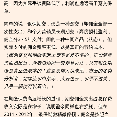
高，因为实际手续费降低了，利润也远远高于趸交保
单。
简单的说，银保期交，便是一种趸交（即佣金全部一
次性支出）和个人营销员长期期交（高度损耗盈利，
佣金分3 - 5年支付）间的一种中间产品（状态）。但
实际支付的佣金费率更低。这是真正的节约成本。
（
因为趸交和期缴实际上费率是差不多的，正如笔者
前面指出过，两者沿用同一套精算办法，只有银保期
缴是真正低成本的！这是发前人所未见，市面的各类
分析者，如啥流水白菜等，人云也云，水平不过关，
几乎一眼便可以看出。
）
在期缴保费高速增长的过程，期交佣金支出占总保费
收入实际是在增长，说明盈余同样也在损耗。但在
2011 - 2012年，银保期缴稍微停顿，佣金是按照当