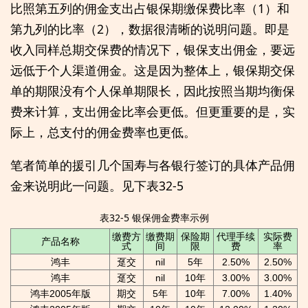
比照第五列的佣金支出占银保期缴保费比率（1）和
第九列的比率（2），数据很清晰的说明问题。即是
收入同样总期交保费的情况下，银保支出佣金，要远
远低于个人渠道佣金。这是因为整体上，银保期交保
单的期限没有个人保单期限长，因此按照当期均衡保
费来计算，支出佣金比率会更低。但更重要的是，实
际上，总支付的佣金费率也更低。
笔者简单的援引几个国寿与各银行签订的具体产品佣
金来说明此一问题。见下表32-5
表32-5 银保佣金费率示例
缴费方
缴费期
保险期
代理手续
实际费
产品名称
式
间
限
费
率
鸿丰
趸交
nil
5年
2.50%
2.50%
鸿丰
趸交
nil
10年
3.00%
3.00%
鸿丰2005年版
期交
5年
10年
7.00%
1.40%