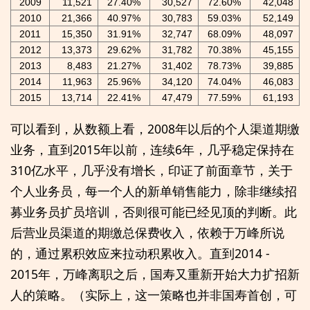
2009
11,521
27.40%
30,527
72.60%
42,048
2010
21,366
40.97%
30,783
59.03%
52,149
2011
15,350
31.91%
32,747
68.09%
48,097
2012
13,373
29.62%
31,782
70.38%
45,155
2013
8,483
21.27%
31,402
78.73%
39,885
2014
11,963
25.96%
34,120
74.04%
46,083
2015
13,714
22.41%
47,479
77.59%
61,193
可以看到，从数额上看，2008年以后的个人渠道期缴
业务，直到2015年以前，连续6年，几乎稳定保持在
310亿水平，几乎没有增长，印证了前面章节，关于
个人业务员，每一个人的新单销售能力，除非继续招
募业务员扩员培训，否则很可能已经见顶的判断。此
后营业员渠道的期缴总保费收入，依赖于万峰所说
的，通过累积效应来拉动积累收入。直到2014 -
2015年，万峰离职之后，国寿又重新开始大力扩招新
人的策略。（实际上，这一策略也并非国寿首创，可