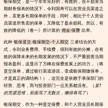
银保期交，是一个非常良好的，有效的，在不损害当
期财务报表的情况下，令到国寿可以在营业员渠道之
外，卖更多长期保单的手段，同时，相比于个人营业
员渠道所售卖的保单，又降低了盈余损耗。所以，有
效的降低的《卷一》所计算的
比率。
佣金/保费
此种
三者结合的方
银保趸交-银保期交-个人期交
式，令到业务费用、手续费，得到有效的分摊，在有
效的保障未来的长期发展的情况下，不严重损害当期
报表盈利，这显示了万峰在保费发展上的功力，（将
趸交保单，通过银行渠道游说，变成银保期缴保单，
才是真正的调结构！），这完全是依赖于承保部门的
经营、思考，而与投资部门一点关系都没有。（
某T
的荒谬思维，前面骂了无数次，懒得再骂了
）
银保期交，作为一种趸交保费，和个人营业员长期保