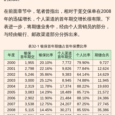
在前面章节中，笔者曾指出，相对于趸交保单在2008
年的迅猛增长，个人渠道的首年期交增长很有限。下
表进一步，将期缴业务中，经由个人营销员的部分，
与经由银行、邮政渠道部分分拆出来。
表32-1 银保首年期缴占首年保费比率
银保
个人渠道
年度
银保比率
个人比率
期缴合共
首年期交
首年期交
2000
1,955
20.10%
7,772
79.90%
9,727
2001
2,798
22.16%
9,826
77.84%
12,624
2002
5,246
35.86%
9,383
64.14%
14,629
2003
3,000
25.12%
8,945
74.88%
11,945
2004
2,319
11.78%
17,374
88.22%
19,693
2005
3,083
14.29%
18,489
85.71%
21,572
2006
2,902
11.90%
21,484
88.10%
24,386
2007
3,538
12.75%
24,207
87.25%
27,745
2008
5,115
14.45%
30,271
85.55%
35,386