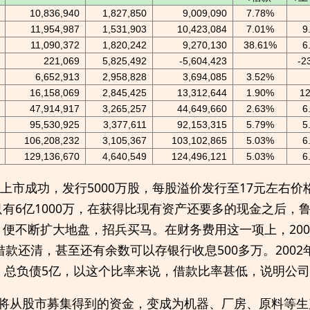
10,836,940
1,827,850
9,009,090
7.78%
11,954,987
1,531,903
10,423,084
7.01%
9
11,090,372
1,820,242
9,270,130
38.61%
6
221,069
5,825,492
-5,604,423
-2
6,652,913
2,958,828
3,694,085
3.52%
16,158,069
2,845,425
13,312,644
1.90%
1
47,914,917
3,265,257
44,649,660
2.63%
6
95,530,925
3,377,611
92,153,315
5.79%
5
106,208,232
3,105,367
103,102,865
5.03%
6
129,136,670
4,640,549
124,496,121
5.03%
6
a股上市成功，发行5000万股，每股溢价发行至17元左右
有6亿1000万，在获得比现有资产还要多的现金之后，
便不断扩大地盘，招兵买马。在财务费用这一项上，200
有借款还清，甚至还有余数可以存银行收息500多万。200
，总负债5亿，以这个比率来说，借款比率甚低，说明公
司将从股市募集得到的资金，变成为机器、厂房、原料等生