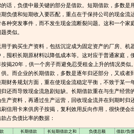
虑的话，负债中最关键的部分是借款。短期借款，多数是
短期负债和短期收入要匹配，重点在于保持公司的现金流
付各种突发事件，而不发生现金流断裂问题。这和一个家
问题类似。
运用于购买生产资料，包括沉淀成为固定资产的厂房、机
中，囤积长期原材料以降低成本等。这对应于普通家庭，
早按揭20年，供一个房子而避免忍受租金上升的情况类似
月供。而企业的长期借款，多数是逐年归还部分，又或者
短期财务规划方面，重在使现金流稳定平衡，不致于某一
期归还而导致现金流急剧短缺。长期借款重在与生产经营
为生产资料，再通过生产运营，回收现金流并在到期时归
似刷信用卡来供房子按揭，复利效用反向作用，很快便会
借款占负债比率的数据：
款
长期借款
长短期借款之和
负债总额
借款/负