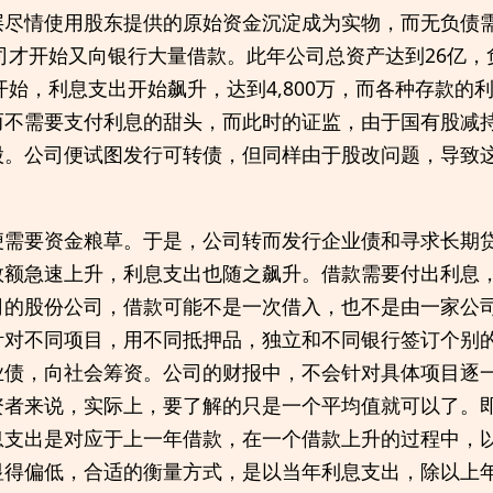
层尽情使用股东提供的原始资金沉淀成为实物，而无负债
公司才开始又向银行大量借款。此年公司总资产达到26亿，
开始，利息支出开始飙升，达到4,800万，而各种存款的利
而不需要支付利息的甜头，而此时的证监，由于国有股减
股。公司便试图发行可转债，但同样由于股改问题，导致
需要资金粮草。于是，公司转而发行企业债和寻求长期贷款
数额急速上升，利息支出也随之飙升。借款需要付出利息
司的股份公司，借款可能不是一次借入，也不是由一家公
针对不同项目，用不同抵押品，独立和不同银行签订个别
业债，向社会筹资。公司的财报中，不会针对具体项目逐
资者来说，实际上，要了解的只是一个平均值就可以了。
息支出是对应于上一年借款，在一个借款上升的过程中，以
显得偏低，合适的衡量方式，是以当年利息支出，除以上