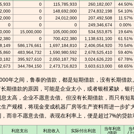
5,933
0
115,785,933
260,182,007
44.50%
2,000
0
148,692,000
274,832,198
54.10%
2,000
0
24,012,000
207,492,508
11.57%
0
0
0
249,346,674
0.00%
0,000
15,000,000
105,000,000
534,553,875
19.64%
2,380
0
700,422,380
1,138,631,100
61.51%
08,149
586,176,661
1,697,184,810
2,406,054,920
70.54%
5,860
483,964,732
1,590,980,592
2,678,525,410
59.40%
0,182
395,927,610
2,050,187,792
3,024,626,220
67.78%
2,673
344,784,150
2,473,716,823
3,603,613,000
68.65%
- 2000年之间，鲁泰的借款，都是短期借款，没有长期借
有长期借款的原因，可能是企业太小，或者银根紧缺，银
利息太高，企业不愿意去借。但没有长期借款，而只有短
大生产规模，将现金变成机器厂房等生产资料而进一步扩
到，而非不愿意去借。表现在利率上，便是超过7%的贷款
当年利息
当
利息支出
利息收入
实际付出利息
/借款
/