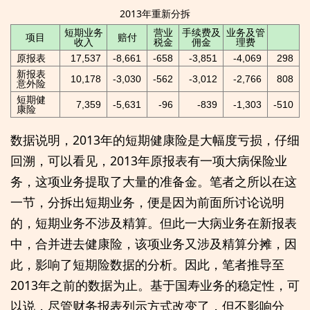
2013年重新分拆
短期业务
营业
手续费及
业务及管
项目
赔付
收入
税金
佣金
理费
原报表
17,537
-8,661
-658
-3,851
-4,069
298
新报表
10,178
-3,030
-562
-3,012
-2,766
808
意外险
短期健
7,359
-5,631
-96
-839
-1,303
-510
康险
数据说明，2013年的短期健康险是大幅度亏损，仔细
回溯，可以看见，2013年原报表有一项大病保险业
务，这项业务提取了大量的准备金。笔者之所以在这
一节，分拆出短期业务，便是因为前面所讨论说明
的，短期业务不涉及精算。但此一大病业务在新报表
中，合并进去健康险，该项业务又涉及精算分摊，因
此，影响了短期险数据的分析。因此，笔者推导至
2013年之前的数据为止。基于国寿业务的稳定性，可
以说，尽管财务报表列示方式改变了，但不影响分