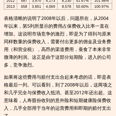
2012
587
3,470
4,173
8,230
51.67%
101.98%
2013
658
3,851
4,069
8,578
50.60%
100.97%
表格清晰的说明了2008年以后，问题所在，从2004
年以来，第5列所显示的费用占保费收入比率一直在
增加。这说明市场竞争的激烈，即是为了得到与原来
同样数量的保费收入，需要付出更多的佣金及业务费
用（和营业税），高昂的渠道费用，蚕食了本来非常
微薄的利润。这正是由于这部分短期险，进入的公司
多，竞争激烈。
如果将这些费用与赔付支出合起来考虑的话，即是表
格最后一列。可以看到，到了2008年以后，这两项之
和几乎完全与保费收入抵消。甚至2012年还出超。这
意味着，人寿股份收到的意外险和短期健康险保费收
入，几乎全部用于当年的运营费用和即期的赔付支出
了。