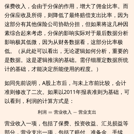
保费收入，会由于分保的作用，增大了佣金比率。而
分保应收及所得，则降低了最终赔偿支出比率，因为
这部分有其他保险公司协助分担，但如果将这几种因
素综合起来考虑，分保的影响实际对于最后数据分析
影响极其低微，因为从财务数据看，这部分比率极
低。（从此处可以看出，无论逻辑如何分析，重要的
是数据。这是逻辑推演的基础。需仔细厘定数据所统
计的基础，才能决定所能使用的程度。）
如同先前说明，A股上市后，与未上市前比较，会计
准则修改了二次。如果以2011年报表准则为基础，可
以看到，利润的计算方式是：
利
润
=
营
业
收
入
−
营
业
支
出
利
润
营
业
收
入
营
业
支
出
营业收入一项，包括了保费、投资收益、汇兑损益等
部分，营业支出一项，包括了赔付、准备金、手续