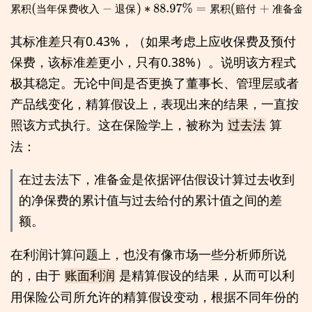
累
积
(
当
年
保
费
收
入
−
退
保
)
∗
88.97
%
=
累
积
(
赔
付
+
准
备
金
)
累
积
当
年
保
费
收
入
退
保
累
积
赔
付
准
备
金
其标准差只有0.43%，（如果考虑上应收保费及预付
保费，该标准差更小，只有0.38%）。说明该方程式
极其稳定。无论中间是否更换了董事长、管理层或者
产品线变化，精算假设上，表现出来的结果，一直按
照该方式执行。这在保险学上，被称为
算
过去法
法：
在过去法下，准备金是依据评估假设计算过去收到
的净保费的累计值与过去给付的累计值之间的差
额。
在利润计算问题上，也没有像市场一些分析师所说
的，由于
是精算假设的结果，从而可以利
账面利润
用保险公司所允许的精算假设变动，根据不同年份的