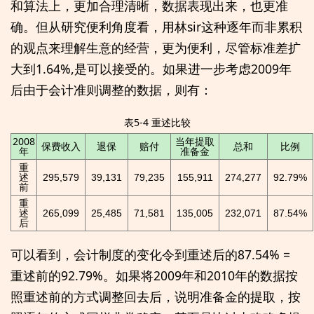
和算法上，更加合理清晰，数据表现出来，也更准
确。但从研究便利角度看，用林sir这种逐年而非累积
的观点来理解生意的经营，更为便利，尽管标准差扩
大到1.64%,是可以接受的。如果进一步考虑2009年
后由于会计准则调整的数据，则有：
表5-4 重述比较
2008
当年提取
保费收入
退保
赔付
总和
比例
年
准备金
重
述
295,579
39,131
79,235
155,911
274,277
92.79%
前
重
述
265,099
25,485
71,581
135,005
232,071
87.54%
后
可以看到，会计制度的变化令到重述后的87.54% =
重述前的92.79%。如果将2009年和2010年的数据按
照重述前的方式调整回去后，说明准备金的提取，按