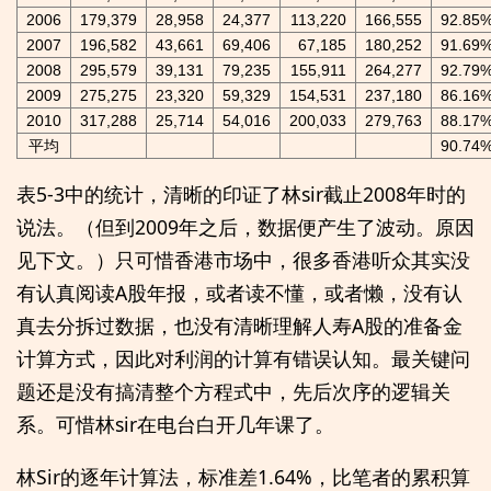
2006
179,379
28,958
24,377
113,220
166,555
92.85
2007
196,582
43,661
69,406
67,185
180,252
91.69
2008
295,579
39,131
79,235
155,911
264,277
92.79
2009
275,275
23,320
59,329
154,531
237,180
86.16
2010
317,288
25,714
54,016
200,033
279,763
88.17
平均
90.74
表5-3中的统计，清晰的印证了林sir截止2008年时的
说法。（但到2009年之后，数据便产生了波动。原因
见下文。）只可惜香港市场中，很多香港听众其实没
有认真阅读A股年报，或者读不懂，或者懒，没有认
真去分拆过数据，也没有清晰理解人寿A股的准备金
计算方式，因此对利润的计算有错误认知。最关键问
题还是没有搞清整个方程式中，先后次序的逻辑关
系。可惜林sir在电台白开几年课了。
林Sir的逐年计算法，标准差1.64%，比笔者的累积算