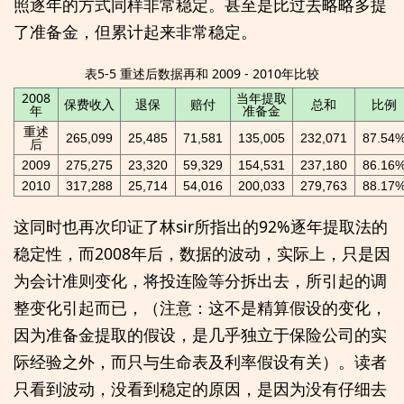
照逐年的方式同样非常稳定。甚至是比过去略略多提
了准备金，但累计起来非常稳定。
表5-5 重述后数据再和 2009 - 2010年比较
2008
当年提取
保费收入
退保
赔付
总和
比例
年
准备金
重述
265,099
25,485
71,581
135,005
232,071
87.54
后
2009
275,275
23,320
59,329
154,531
237,180
86.16
2010
317,288
25,714
54,016
200,033
279,763
88.17
这同时也再次印证了林sir所指出的92%逐年提取法的
稳定性，而2008年后，数据的波动，实际上，只是因
为会计准则变化，将投连险等分拆出去，所引起的调
整变化引起而已，（注意：这不是精算假设的变化，
因为准备金提取的假设，是几乎独立于保险公司的实
际经验之外，而只与生命表及利率假设有关）。读者
只看到波动，没看到稳定的原因，是因为没有仔细去