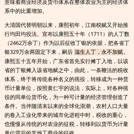
意味着商业经济及货币体系在整体农业为主的经济体
系中的比重增加。
大清国代替明朝以来，康熙初年，江南税赋又开始推
行均田均役法。宣布以康熙五十年（1711）的人丁数
（2462万余丁）作为以后征收丁银的依据，把各省丁
银329万余两固定下来，嗣后
。
滋生人丁，永不加赋
康熙五十五年开始，广东省首先实行摊丁入地，以该
省的丁银摊入该省地赋之中，由此，一条鞭法的税收
体系，终于将传统各种名义的徭役，转移成为一种货
币计量单位，按照黄仁宇的说法，实际上，对各种徭
役的同单位货币化，为一种可计量的经济管理创造了
条件。当伴随清末以来的全球化浪潮，农村人口大量
的卷入工业化带来的城市化进程中时，税收的重心，
也慢慢从传统的对农业的征税，转移到以货币为计量
单位背后的其他工商业的征收。