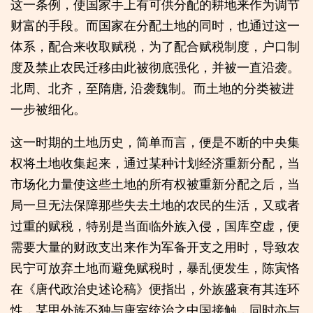
这一条例，使国家手上有可供分配的耕地来作为调节
财富的手段。而国家在分配土地的同时，也通过这一
体系，配合来收取赋税，为了配合赋税制度，户口制
度及禁止农民迁移由此被彻底强化，并被一直沿袭。
北周、北齐，至隋唐, 沿袭魏制。而土地的分类被进
一步被细化。
这一时期的土地历史，简单而言，便是不断的中央集
权将土地收集起来，通过某种计划经济重新分配，当
市场化力量使这些土地的所有权被重新分配之后，当
局一旦无法保障那些失去土地的农民的生活，又或者
过重的赋税，特别是当面临外族入侵，国库空虚，便
需要大量的财政支出来作为军备开支之用时，导致农
民宁可放弃土地而避免赋税时，暴乱便发生，陈寅恪
在《唐代政治史述论稿》便指出，外族盛衰有其连环
性，某甲外族不独与唐室统治之中国接触，同时亦与