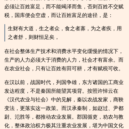
必须让百姓富足，而不能竭泽而鱼，否则百姓不交赋
税，国库便会空虚，而让百姓富足的途径，是：
生财有大道，生之者众，食之者寡，为之者疾，用
之者舒，则财恒足矣，
在社会整体生产技术和消费水平变化缓慢的情况下，
生产的人力必须大于消费的人力，社会才有富余。而
在农业社会，只有让百姓有田可耕，才有赋税可收。
在汉以前，战国时代，列国争雄，东方诸国的工商业
发达程度，不是秦国所能望其项背。按照许悼云在
《汉代农业与社会》中的见解，秦以农战发家，商鞅
变法，更落实这一政策。而汉承秦制，如赵过、尹都
尉、氾胜等，都推动农业发展。郡国循吏，劝农与教
化，整体政治权力极其注重农业发展，堪为中国文化