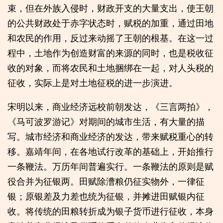
束，但在外族入侵时，财政开支的大量支出，使王朝
的公共财政处于赤字状态时，赋税的加重，通过田地
和农民的作用，反过来动摇了王朝的根基。在这一过
程中，土地作为创造财富的来源的同时，也是税收征
收的对象，而将农民和土地捆绑在一起，对人头税的
征收，实际上是对土地征税的进一步演进。
宋明以来，商业经济远校前朝发达，《三言两拍》，
《马可波罗游记》对期间的城市生活，有大量的描
写。城市经济和商业经济的发达，带来赋税重心的转
移。嘉靖年间，在各地试行改革的基础上，开始推行
一条鞭法。万历年间普遍实行。一条鞭法的原则是赋
役合并为征银两。田赋除漕粮仍征实物外，一律征
银；原银差及力差也统为征银，并摊进田赋银内征
收。将传统的田粮转折成为银子货币进行征收，本身