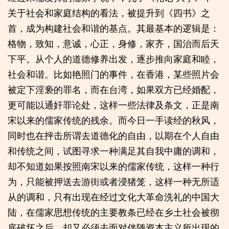
关于社会和家庭结构的看法，被提升到《四书》之
首，成为构建社会和谐的基点。其最基本的逻辑是：
格物，致知，意诚，心正，身修，家齐，国治而后天
下平。从个人的道德修养出发，逐步推向家庭和睦，
社会和谐。比如艳照门的事件，在香港，某些照片会
被定下淫亵的罪名，而在台湾，如果双方已经婚配，
更可能以通奸罪论处，这样一些法律及条文，正是南
宋以来的儒家传统的残余。而今日一手读经的秋风，
同时也在抨击所谓去道德化的自由，以期在个人自由
和传统之间，试图寻求一种满足其自我中庸的调和，
却不知道如果按照南宋以来的儒家传统，这样一种行
为，只能被押送去游街或者浸猪笼，这样一种无所适
从的调和，只有出现在经过文化大革命洗礼的中国大
陆，在儒家思想传统的主要教条已经在乡土社会被彻
底破坏之后，却又必须去面对伴随资本主义所出现的