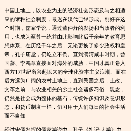
中国土地上，以农业为主的经济社会形态及与之相适
应的诸种社会制度，最迟在汉代已经形成。刚好在这
个时期，儒家学说，通过董仲舒的发扬和当政者的利
用，也成为至尊一统并由此影响此后千余年的教育思
想体系。在历经千年之后，无论更换了多少政权和皇
帝，孔子庙堂，仍屹立不倒。直到满清咸丰时期，曾
国藩、李鸿章直接面对海外的威胁，中国才真正卷入
西方17世纪所兴起以来的全球化资本主义浪潮。而在
后方远为广阔的农村土地上，直到民国之后，土改、
文革之前，与农业相关的乡土社会诸多习俗，观念，
仍然是社会成为整体的基石，传统许多知识及意识形
态，和货币制度一样，仍习用于人们每日的社会生活
而不自知。
经过宋儒发挥的儒家学说中，孔子《礼记·大学》中