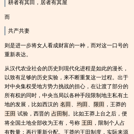
耕者有其田，居者有其屋
而
共产共妻
则是进一步将女人看成财富的一种，而对这一口号的
重新表达。
从汉代农业社会的历史到现代化进程是如此的漫长，
以致有足够的历史实验，来不断重复这一过程。出于
对中央集权受地方势力挑战的担心，在让渡了部分的
所有权的同时，中央当局以各种手段限制地主私有土
地的发展，比如西汉的
、
、
，王莽的
名田
均田
限田
试验，西晋的
。比如王莽上台之后，便
王田
占田制
将全国土地全部收为王有，号称
，限制个人占
王田
有数量；再行重新分配。王莽的王田制度，实际来源