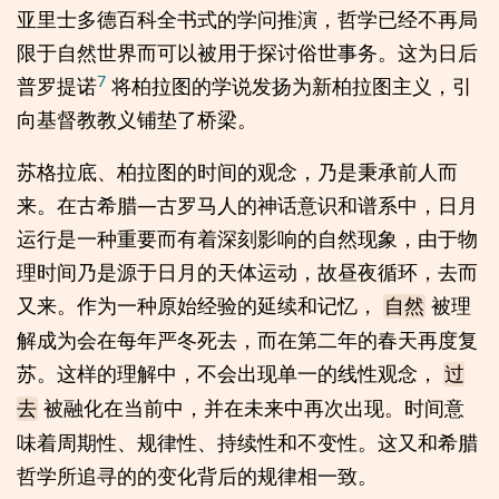
亚里士多德百科全书式的学问推演，哲学已经不再局
限于自然世界而可以被用于探讨俗世事务。这为日后
7
普罗提诺
将柏拉图的学说发扬为新柏拉图主义，引
向基督教教义铺垫了桥梁。
苏格拉底、柏拉图的时间的观念，乃是秉承前人而
来。在古希腊—古罗马人的神话意识和谱系中，日月
运行是一种重要而有着深刻影响的自然现象，由于物
理时间乃是源于日月的天体运动，故昼夜循环，去而
又来。作为一种原始经验的延续和记忆，
被理
自然
解成为会在每年严冬死去，而在第二年的春天再度复
苏。这样的理解中，不会出现单一的线性观念，
过
被融化在当前中，并在未来中再次出现。时间意
去
味着周期性、规律性、持续性和不变性。这又和希腊
哲学所追寻的的变化背后的规律相一致。