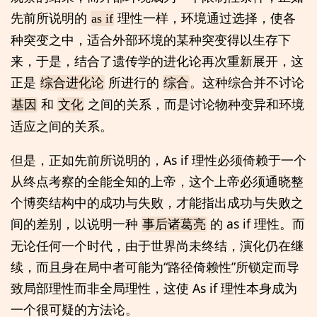
先前所说明的
理性一样，环境通过选择，使各
as if
种突变之中，适合外部环境的某种突变得以生存下
来，于是，结合了遗传学的进化论再次重新展开，这
正是
所进行的
。这种综合并不讨论
综合进化论
综合
和
之间的关系，而是讨论物种变异和环境
基因
文化
适应之间的关系。
但是，正如先前所说明的，As if 理性必须倚赖于一个
从终点考察的全能全知的上帝，这个上帝必须通晓整
个博奕结构中的成功与失败，才能指出成功与失败之
间的差别，以说明一种
的 as if 理性。而
事后诸葛亮
无论任何一个时代，由于世界尚未终结，演化仍在继
续，而且身在局中者可能为“路径倚赖性”所锁定而导
致局部理性而非全局理性，这使 As if 理性本身成为
一个很可疑的方法论。