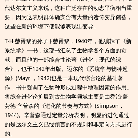
代达尔文主义来说，这种广泛存在的动态平衡相当重
要，因为这表明群体确实含有大量的遗传变异储蓄，
这些在新的环境下便能够表现出变异。
T·H·赫胥黎的孙子 J·赫胥黎，1940年，他编辑了《新
系统学》一书，这部书汇总了生物学各个方面的贡
献，而且他的一部综合性论著《进化：现代的综
合》，也于1942年出版。迈尔的《系统学与物种起
源》(Mayr ，1942)也是一本现代综合论的基础著
作，书中强调了在物种形成过程中地理因素的作用。
将综合进化论扩展到古生物学领域主要是由乔治·盖
劳德·辛普森的《进化的节奏与方式》(Simpson，
1944)。辛普森通过定量分析表明，明显的进化通过
的是达尔文主义已经预言的不规则和非定向方式进行
的。