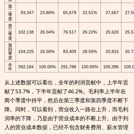
第
二
93,347
23.80%
65,679
22.51%
27,667
27.
季
度
第
三
102,138
26.04%
76,517
26.22%
25,620
25.
季
度
第
四
104,225
26.58%
83,409
28.59%
20,815
20.
季
度
全
392,184
100.00%
291,788
100.00%
100,396
100.
年
从上述数据可以看出，全年的利润贡献中，上半年贡
献了53.7%，下半年贡献了46.2%。毛利率上半年在
两个季度中持平，然后在第三季度和第四季度不断下
降。同时，可以看到，营业收入一路在上升，而毛利
润率的下降，乃是由于营业成本的不断上升。由于列
入的营业成本数据，已经不包含财务费用、薪水管理