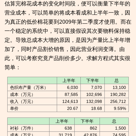
估算完棉花成本的变化时间段，便可以衡量下半年的
营业成本，可以简单的将成本看成和上半年一致，因
为真正的低价棉花要到2009年第二季度才使用。而在
一个稳定的系统中，可以直接假设其次要物料保持稳
定。导致总成本大增的原因，是因为产量比上半年增
加了，同时产品割价销售，因此营业利润变薄。由
此，可以考察究竟产品削价多少。求解方程式其实很
简单：
上半年
下半年
总
色织布产量（万米）
6,030
7,070
13,100
成本（万元）
87,585
102,696
190,282
收入（万元）
124,613
132,098
256,712
单价
20.67
18.68
9.59%
上半年
下半年
总
衬衫（万件）
638
862
1,500
成本（万元）
31,719
42,876
74,595