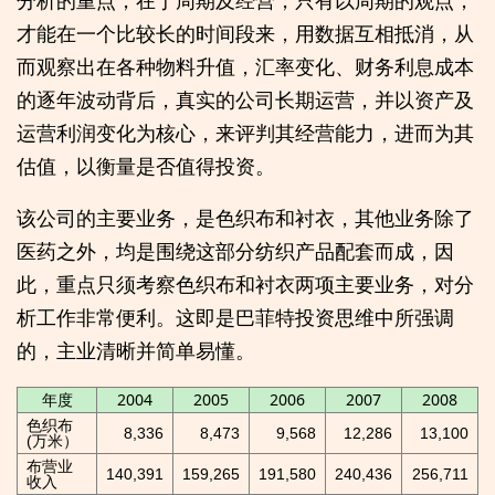
才能在一个比较长的时间段来，用数据互相抵消，从
而观察出在各种物料升值，汇率变化、财务利息成本
的逐年波动背后，真实的公司长期运营，并以资产及
运营利润变化为核心，来评判其经营能力，进而为其
估值，以衡量是否值得投资。
该公司的主要业务，是色织布和衬衣，其他业务除了
医药之外，均是围绕这部分纺织产品配套而成，因
此，重点只须考察色织布和衬衣两项主要业务，对分
析工作非常便利。这即是巴菲特投资思维中所强调
的，主业清晰并简单易懂。
年度
2004
2005
2006
2007
2008
色织布
8,336
8,473
9,568
12,286
13,100
(万米）
布营业
140,391
159,265
191,580
240,436
256,711
收入