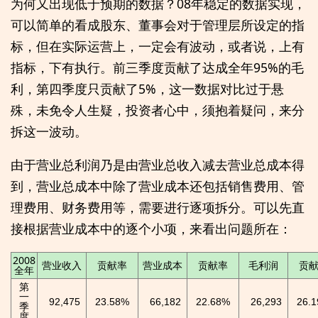
为何又出现低于预期的数据？08年稳定的数据实现，
可以简单的看成股东、董事会对于管理层所设定的指
标，但在实际运营上，一定会有波动，或者说，上有
指标，下有执行。前三季度贡献了达成全年95%的毛
利，第四季度只贡献了5%，这一数据对比过于悬
殊，未免令人生疑，投资者心中，须抱着疑问，来分
拆这一波动。
由于营业总利润乃是由营业总收入减去营业总成本得
到，营业总成本中除了营业成本还包括销售费用、管
理费用、财务费用等，需要进行逐项拆分。可以先直
接根据营业成本中的逐个小项，来看出问题所在：
2008
营业收入
贡献率
营业成本
贡献率
毛利润
贡
全年
第
一
92,475
23.58%
66,182
22.68%
26,293
26.
季
度