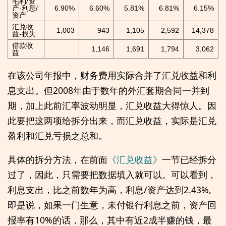
毛利/资
产-利息/
6.90%
6.60%
5.81%
6.81%
6.15%
资产
汇兑收
1,003
943
1,105
2,592
14,378
益-损失
借款收
1,146
1,691
1,794
3,062
益
在该公司年报中，财务费用实际合并了汇兑收益和利
息支出。但2008年由于数年的外汇套期合同一并到
期，加上此前汇率波动明显，汇兑收益大得惊人。因
此要把这两项给拆分出来，而汇兑收益，实际是汇兑
盈利和汇兑亏损之总和。
具体的拆分方法，在前面
《汇兑收益》
一节已经拆分
过了，因此，只需要把数据填入就可以。可以看到，
利息支出，比之前数年为高，利息/资产达到2.43%,
即是说，如果一门生意，未付银行利息之前，资产回
报率有10%的话，那么，其中有近2成半赚的钱，最