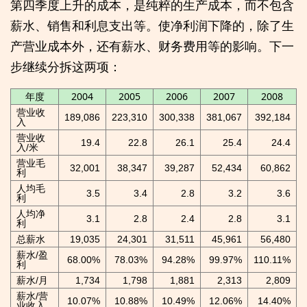
第四季度上升的成本，是纯粹的生产成本，而不包含
薪水、销售和利息支出等。使净利润下降的，除了生
产营业成本外，还有薪水、财务费用等的影响。下一
步继续分拆这两项：
年度
2004
2005
2006
2007
2008
营业收
189,086
223,310
300,338
381,067
392,184
入
营业收
19.4
22.8
26.1
25.4
24.4
入/米
营业毛
32,001
38,347
39,287
52,434
60,862
利
人均毛
3.5
3.4
2.8
3.2
3.6
利
人均净
3.1
2.8
2.4
2.8
3.1
利
总薪水
19,035
24,301
31,511
45,961
56,480
薪水/盈
68.00%
78.03%
94.28%
99.97%
110.11%
利
薪水/月
1,734
1,798
1,881
2,313
2,809
薪水/营
10.07%
10.88%
10.49%
12.06%
14.40%
业收入