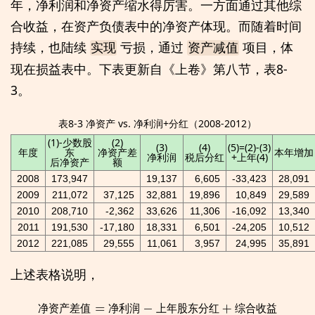
年，净利润和净资产缩水得厉害。一方面通过其他综
合收益，在资产负债表中的净资产体现。而随着时间
持续，也陆续
亏损，通过
项目，体
实现
资产减值
现在损益表中。下表更新自《上卷》第八节，表8-
3。
表8-3 净资产 vs. 净利润+分红（2008-2012）
(1)-少数股
(2)
(3)
(4)
(5)=(2)-(3)
年度
东
净资产差
本年增加
净利润
税后分红
+上年(4)
后净资产
额
2008
173,947
19,137
6,605
-33,423
28,091
2009
211,072
37,125
32,881
19,896
10,849
29,589
2010
208,710
-2,362
33,626
11,306
-16,092
13,340
2011
191,530
-17,180
18,331
6,501
-24,205
10,512
2012
221,085
29,555
11,061
3,957
24,995
35,891
上述表格说明，
净
资
产
差
值
=
净
利
润
−
上
年
股
东
分
红
+
综
合
收
益
净
资
产
差
值
净
利
润
上
年
股
东
分
红
综
合
收
益