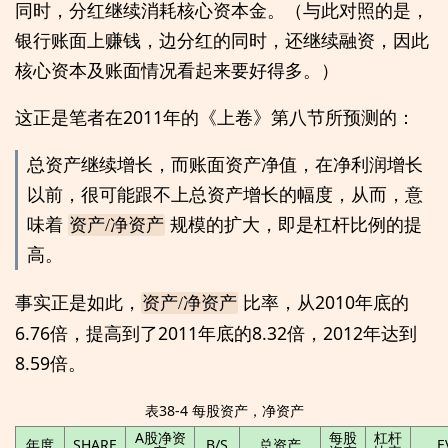
同时，分红继续消耗核心资本金。（与此对照的是，
银行账面上赚钱，边分红的同时，还继续融资，因此
核心资本及账面情况看起来要好得多。）
这正是笔者在2011年的《上卷》第八节所预测的：
总资产继续增长，而账面资产净值，在净利润增长
以前，很可能跟不上总资产增长的幅度，从而，意
味着
资产/净资产
规模的扩大，即是杠杆比例的提
高。
事实正是如此，
比率，从2010年底的
资产/净资产
6.76倍，提高到了2011年底的8.32倍，2012年达到
8.59倍。
表38-4 每股资产，净资产
A股净资
每股
杠杆
年度
SHARE
B/S
总资产
E