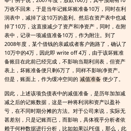
举个例子说，2007年度，放款100万，其中预期有10
万收不回来，于是当年记账坏账准备10万，同时在利
润表中，减掉了这10万的盈利。然后在资产表中也减
掉了10万，这直接减少了资产和净资产，同时，在附
表中，记录一项减值准备10万，作为附注。到了
2008年度，某个借钱的亲戚或者客户跑路了，确认了
10万中的4万，因此即 write off 4万，由于该坏账准
备账目在此前已经完成，不影响当期利润表，但资产
表上，坏账准备便只剩6万了，同样不影响净资产。
但是，账面上，作为缓冲空间的
便少了。
减值准备
因此，上述该项负债表中的减值准备，是历年加加减
减之后的记账数据，这是一种将利润和资产以盈补
亏，在不同时期分摊的方法。对于公司来说，实际无
甚差别，只是记账而已，而影响，具体视乎分析者依
赖于何种数据进行分析，比如如果以PE值，那么，此