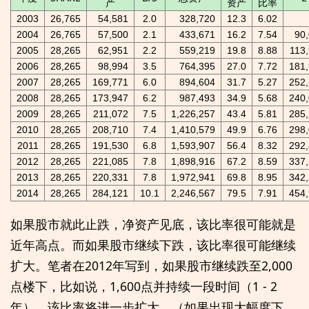
产
资产
比率
2003
26,765
54,581
2.0
328,720
12.3
6.02
2004
26,765
57,500
2.1
433,671
16.2
7.54
90
2005
28,265
62,951
2.2
559,219
19.8
8.88
113
2006
28,265
98,994
3.5
764,395
27.0
7.72
181
2007
28,265
169,771
6.0
894,604
31.7
5.27
252
2008
28,265
173,947
6.2
987,493
34.9
5.68
240
2009
28,265
211,072
7.5
1,226,257
43.4
5.81
285
2010
28,265
208,710
7.4
1,410,579
49.9
6.76
298
2011
28,265
191,530
6.8
1,593,907
56.4
8.32
292
2012
28,265
221,085
7.8
1,898,916
67.2
8.59
337
2013
28,265
220,331
7.8
1,972,941
69.8
8.95
342
2014
28,265
284,121
10.1
2,246,567
79.5
7.91
454
如果股市就此止跌，净资产见底，该比率很可能就是
近年高点。而如果股市继续下跌，该比率很可能继续
扩大。笔者在2012年写到，如果股市继续跌至2,000
点楼下，比如说，1,600点并持续一段时间（1 - 2
年），该比率将进一步扩大。（如果出现大幅度下