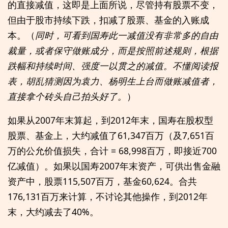
的直接减值，这即是上面所说，尽管持有股票不变，
但由于股市持续下跌，扣减了股票、基金的入账成
本。（
同时，可看到国寿此一减值没有非常多的自由
裁量，或者保守做账成分，而是按照前述规则，根据
跌幅和持续时间、强度一以贯之的减值。不懂阅读报
表，胡乱猜测因为袁力、杨明生上台而做账减值者，
直接拿个砖头自己拍头好了。
）
如果从2007年末算起，到2012年末，国寿在股权型
股票、基金上，大约减值了61,347百万（及7,651百
万的公允价值损失，合计 = 68,998百万，即接近700
亿减值）。如果以国寿2007年末资产，可供出售金融
资产中，股票115,507百万，基金60,624。合共
176,131百万来计算，不讨论其他操作，到2012年
末，大约减去了40%。