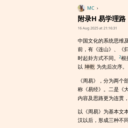
MC
›
附录H 易学理路
16 Aug 2025 at 21:16:31
中国文化的系统思维
前，有《连山》、《
2
时起卦方式不同。
根
以
为先后次序。
坤乾
《周易》，分为两个
称《易经》。二是《
内容及思路更为连贯
以《周易》为基本文
汉以后，形成三种不