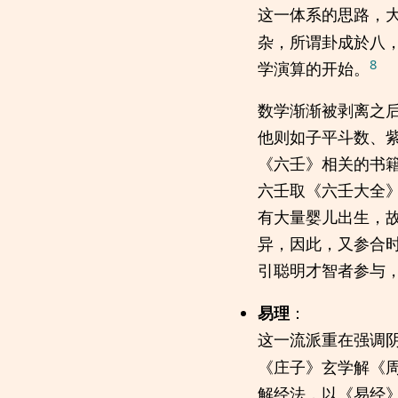
这一体系的思路，
杂，所谓卦成於八
8
学演算的开始。
数学渐渐被剥离之
他则如子平斗数、
《六壬》相关的书
六壬取《六壬大全
有大量婴儿出生，
异，因此，又参合时
引聪明才智者参与
易理
：
这一流派重在强调
《庄子》玄学解《
解经法，以《易经