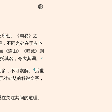
王所创。《周易》之
解，不同之处在于占卜
而《连山》《归藏》则
3
托其名，夸大其词。
4
甚多，不可索解。
后世
于对卦爻的解说文字，
重在关注其间的道理。