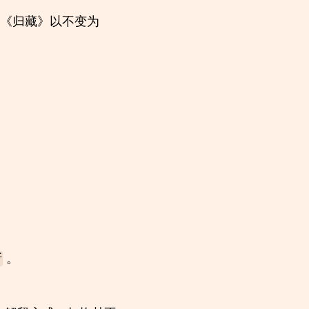
《归藏》以不变为
。
斯