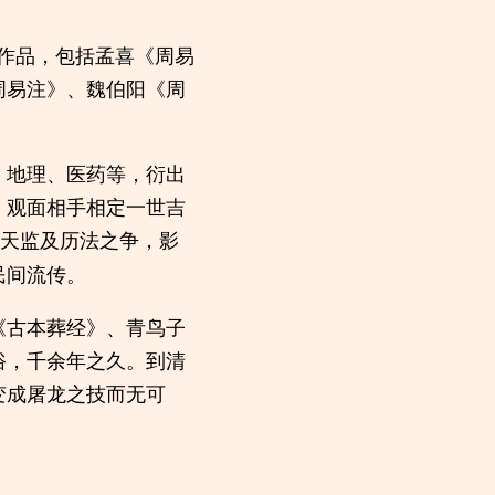
作品，包括孟喜《周易
周易注》、魏伯阳《周
、地理、医药等，衍出
，观面相手相定一世吉
天监及历法之争，影
民间流传。
《古本葬经》、青鸟子
俗，千余年之久。到清
变成屠龙之技而无可