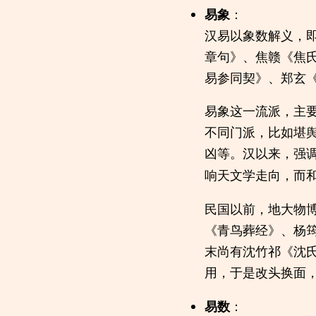
易象
：
汉易以象数解义，
章句》、焦赣《焦
易参同契》、郑玄
易象这一流派，主
不同门派，比如堪
凶等。汉以来，强
响天文学走向，而
民国以前，地大物
《青鸟葬经》、杨
末尚有沈竹祁《沈
用，于是改头换面
易数
：