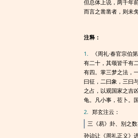
但总体上说，两千年
而言之凿凿者，则未
注释：
1.
《周礼·春官宗伯
有二十，其颂皆千有
有四。掌三梦之法，
曰征，二曰象，三曰
之占，以观国家之吉
龟。凡小事，莅卜。
2.
郑玄注云：
三《易》卦、别之数
孙诒让《周礼正义》