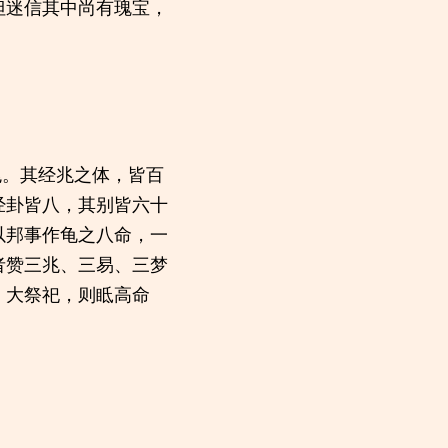
但迷信其中尚有瑰宝，
兆。其经兆之体，皆百
经卦皆八，其别皆六十
以邦事作龟之八命，一
者赞三兆、三易、三梦
。大祭祀，则眡高命