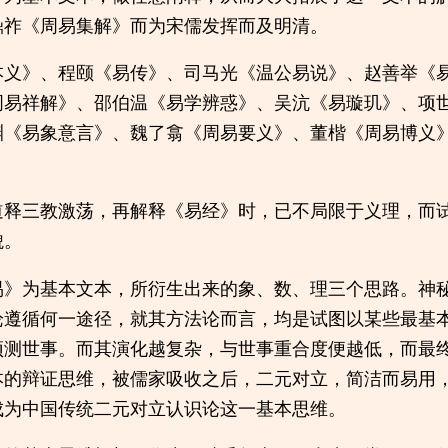
鼎祚《周易集解》而为宋儒发挥而及明清。
本义》、程颐《易传》、司马光《温公易说》、赵善举《
周易祥解》、邵伯温《易学辨惑》、吴沆《易璇玑》、项
渊《易象意言》、魏了翕《周易要义》、董楷《周易博义
。
道释三教激荡，再解释《易经》时，已不局限于义理，而
貌。
易》为基本文本，所衍生出来的象、数、理三个思路。神
论遵循何一途径，就其方法论而言，均是试图以某些最基
预测世事。而其演化越复杂，与世事重合度便越低，而最
本的辩证思维，被儒家吸收之后，二元对立，简洁而易用
成为中国传统二元对立认识论这一基本思维。