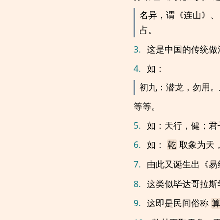
名异，谓《连山》、
占。
3.
这是中国的传统做
4.
如：
初九：潜龙，勿用。
等等。
5.
如：天行，健；君
6.
如：
取象为天
乾
7.
由此又诞生出《易
8.
这类似毕达哥拉斯
9.
这即是民间俗称