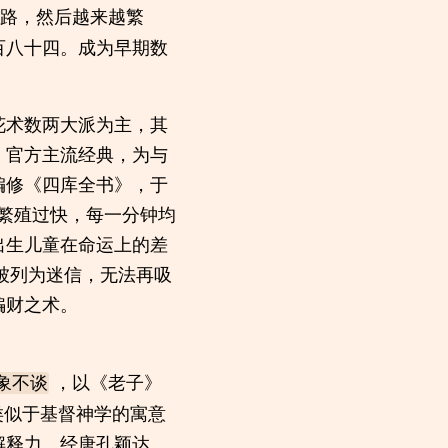
路，然后越来越繁
百八十四。成为早期数
花术数两大派为主，其
。官方主流经典，为与
编修《四库全书》，于
繁殖过快，每一分钟均
出生儿童在命运上的差
被列为迷信，无法再吸
骗财之术。
，以《老子》
象不谈
类似于基督神学的寓意
解释力。经唐孔颖达