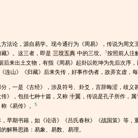
及方法论，源自易学。现今通行为《周易》，传说为周文
1
归藏》。这三者，即是
中的三坟。
按照前人注
三坟五典
据后来出土文物，有指《周易》起卦以乾坤为先后次序，
《连山》《归藏》后来失传，好事作伪者，故弄玄虚，每
部分，一是《古经》，涉及符号、卦爻，言辞晦涩，歧义
大传》，包括七种十篇，又称
，传说是孔子所作，属
十翼
5
，称《易传》。
本，早期书籍，如《论语》《吕氏春秋》《战国策》等，
同的解释思路：易象、易数、易理。