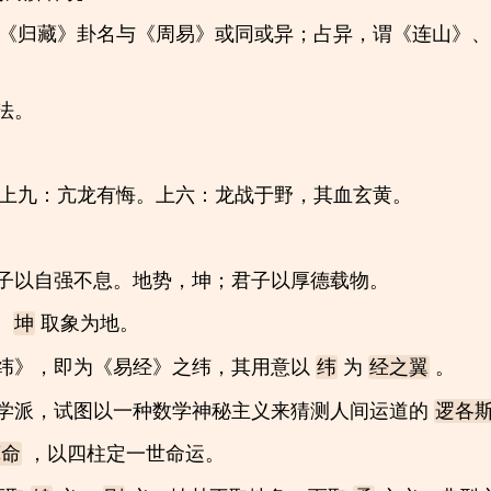
《归藏》卦名与《周易》或同或异；占异，谓《连山》、
法。
上九：亢龙有悔。上六：龙战于野，其血玄黄。
子以自强不息。地势，坤；君子以厚德载物。
，
取象为地。
坤
纬》，即为《易经》之纬，其用意以
为
。
纬
经之翼
学派，试图以一种数学神秘主义来猜测人间运道的
逻各
，以四柱定一世命运。
算命