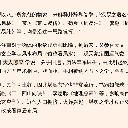
6
即以八卦所象征的物象，来解释卦辞和爻辞，
汉易之著名
氏易林》、京房《京氏易传》、苟爽《周易注》、虞翻《
7
《易纬》等，均是沿这一思路发挥。
要注重对于物体的形象观察和比喻，到后来，又参合天文
舆玄空学定风水布局（俗称看风水），观天象定国运气数
调
学说，关乎国运，历法牵系民生，由此引起钦
天人感应
和西方占星术相通。观面相、手相被纳入占卜之学，至今
博，民间尚土葬，因此堪舆玄空也非常流行，书籍如郭璞
筠松《二十四山向诀》、李思聪《地理总索》等，影响民
氏玄空学》。近代人口拥挤，火葬兴起，堪舆之学才真正
，改成看家居布局。