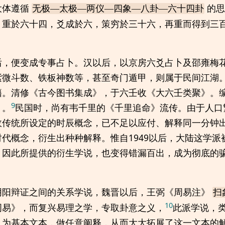
大体遵循
的思
无极—太极—两仪—四象—八卦—六十四卦
，重於六十四，爻成於六，策穷於三十六，再重而得到三
后，便变成专事占卜。汉以后，以京房六爻占卜及邵雍梅
紫微斗数、铁板神数等，甚至奇门遁甲，则属于民间江湖
籍。清修《古今图书集成》，于六壬收《大六壬类聚》。
9
》。
民国时，尚有韦千里的《千里追命》流传。由于人口
故传统所设定的时辰概念，已不足以应付、解释同一分钟
代概念，衍生出种种解释。惟自1949以后，大陆这学派
，因此所提供的衍生学说，也变得错漏百出，成为彻底的
阴阳辩证之间的关系学说，魏晋以后，王弼《周易注》
扫
10
周易》，而复兴易理之学，专取卦意之义，
此派学说，
》为基本文本，做任意阐释，从而大大拓展了这一文本的