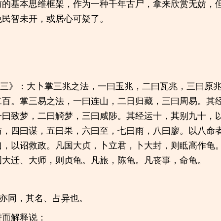
前的基本思维框架，作为一种千年古尸，拿来欣赏无妨，
免民智未开，或居心可疑了。
第三》：大卜掌三兆之法，一曰玉兆，二曰瓦兆，三曰原
二百。掌三易之法，一曰连山，二日归藏，三曰周易。其
一曰致梦，二曰觭梦，三曰咸陟。其经运十，其别九十，
与，四曰谋，五曰果，六曰至，七曰雨，八曰廖。以八命
凶，以诏救政。凡国大贞，卜立君，卜大封，则眡高作龟
国大迁、大师，则贞龟。凡旅，陈龟。凡丧事，命龟。
亦同，其名、占异也。
进而解释说：