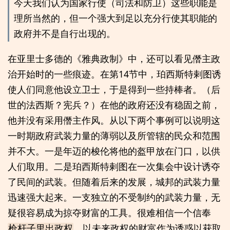
今天我们认为国家行使（司法和防卫）这些职能是
理所当然的，但一个强大到足以充分行使其职能的
政府并不是自行出现的。
在亚里士多德的《雅典政制》中，还可以看见僭主政
治开始时的一些痕迹。在第14节中，珀西斯特剌图诱
使人们同意他设立卫士，于是得到一些持棒者。（后
世的法西斯？宪兵？）在他的政府还没有稳固之前，
他并没有采用僭主作风。从以下两个事例可以说明这
一时期政府武装力量的薄弱以及所管辖的民众和范围
并不大。一是年迈的梭伦将他的盔甲放在门口，以供
人们取用。二是珀西斯特剌图在一次集会中设计诱夺
了民间的武装。但随着后来的发展，城邦的武装力量
迅速强大起来。一支独立的不受制约的武装力量，无
疑很容易成为掠夺财富的工具。很难相信一个信奉
，以未来政权的财富作为诱惑以获取
枪杆子里出政权