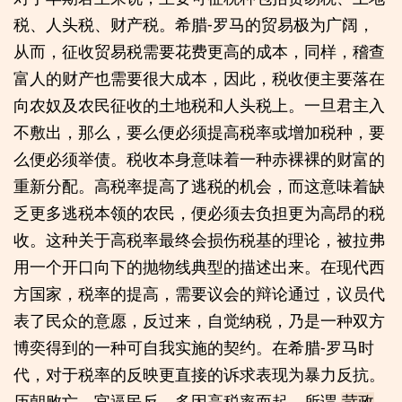
税、人头税、财产税。希腊-罗马的贸易极为广阔，
从而，征收贸易税需要花费更高的成本，同样，稽查
富人的财产也需要很大成本，因此，税收便主要落在
向农奴及农民征收的土地税和人头税上。一旦君主入
不敷出，那么，要么便必须提高税率或增加税种，要
么便必须举债。税收本身意味着一种赤裸裸的财富的
重新分配。高税率提高了逃税的机会，而这意味着缺
乏更多逃税本领的农民，便必须去负担更为高昂的税
收。这种关于高税率最终会损伤税基的理论，被拉弗
用一个开口向下的抛物线典型的描述出来。在现代西
方国家，税率的提高，需要议会的辩论通过，议员代
表了民众的意愿，反过来，自觉纳税，乃是一种双方
博奕得到的一种可自我实施的契约。在希腊-罗马时
代，对于税率的反映更直接的诉求表现为暴力反抗。
历朝败亡，官逼民反，多因高税率而起，所谓