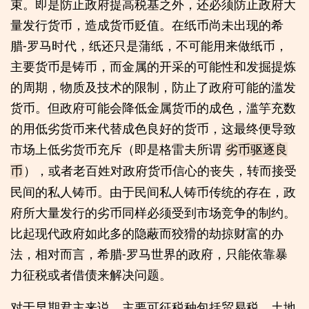
束。即是防止政府提高税基之外，还必须防止政府大
量发行货币，造成货币贬值。在纸币尚未出现的希
腊-罗马时代，纸还只是蒲纸，不可能用来做纸币，
主要货币是铸币，而金属的开采的可能性和发掘提炼
的周期，物质及技术的限制，防止了政府可能的滥发
货币。但政府可能会降低金属货币的成色，滥竽充数
的用低劣货币来代替成色良好的货币，这最终便导致
市场上低劣货币充斥（即是格雷夫所谓
劣币驱逐良
），或者老百姓对政府货币信心的丧失，转而接受
币
民间的私人铸币。由于民间私人铸币传统的存在，政
府所大量发行的劣币同样必须受到市场竞争的制约。
比起现代政府如此多的隐蔽而狡猾的劫掠财富的办
法，相对而言，希腊-罗马世界的政府，只能依靠暴
力征税或者借债来解决问题。
对于早期君主来说，主要可征税种包括贸易税、土地