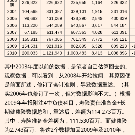
2003
226,822
226,822
225,658
1,164
226,822
前
2004
104,565
331,387
329,101
1,915
331,016
2005
99,682
431,069
428,290
2,549
430,839
2006
113,220
544,289
540,567
3,617
544,184
2007
67,185
611,474
607,363
4,028
611,391
2008
155,911
767,385
761,349
7,772
769,121
2009
154,531
921,916
802,895
6,328
809,223
-
2010
200,033
1,121,949
1,000,483
8,413
1,008,896
-
其中2003年度以前的数据，是笔者自己估算回去的。
观察数据，可以看到，从2008年开始拉阔。其原因便
是前面所述，修订了会计准则，导致数据重述。（其
实2006年也修订了一次，但对数据影响不大。）根据
2009年年报附注4中负债科目，寿险责任准备金+长
期健康险数据总和，重述后，差额为114,273百万。
其中，寿险准备金差额为，111,530百万。而健康险
为2,743百万。将这2个数据加回2009年及2010年，