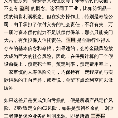
支相抵原则，保费收入现值便等于未来给付的现值，
不会有
的概念。这不同于工业，比如纺织品一
盈利
类的销售利润概念。但在实务操作上，特别是寿险公
司，由于承担了偿付义务的社会责任，不容有失，万
一届时资本偿付能力不足以偿付保单，那么只能关门
大吉，有负投保人信托责任。
是金融行业得以
信用
存在的基本信念和命根，如果违约，会将金融风险放
大成为巨大的社会风险。因此，在保费计算的三个假
设前提上，预定死亡率、预定利率，预定费用率上，
一家审慎的人寿保险公司，均保持有一定程度的与实
际结果的正向差异，或者说，会留下点盈利空间以做
缓冲。
如果这差异是变成负向亏损的，便是所谓产品定价风
险。即欧盟定义的C2风险，如果是预留盈余的，则这
三者便是保险业务的利润来源。即是所谓
三差损