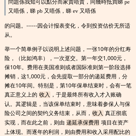
問題係我知可以點分而家貴唔貴，同幾時抵買睇 pe
又唔係，睇 pb 又唔係，睇 ev 又唔係
的问题。------因会计报表变化，令到投资估价无所适
从。
举一个简单例子以说明上述问题，一张10年的分红寿
险，（比如鸿丰），一次趸交。第一年交1,000元，
保10年。费用在美国准则或者国际准则第一阶段选择
摊销，这1,000元，会先提取一部分的递延费用，分
摊在10年间。特别是，第10年保单结束时，会有一笔
真正意义上的
，于是最终所有收入才入账确
收入
认。其逻辑是，当该保单结束时，意味着参保人与保
险公司之间的契约义务结束，从而，
真正彻底
收入
实现，而在此之前，则由
项目在资产
递延承保费用
上体现。而逐年的利润，则由费用和收入采用配比的