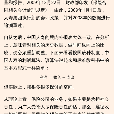
量和报告。2009年12月22日，财政部印发《保险合
同相关会计处理规定》，由此，2009年1月1日后，
人寿集团执行新的会计政策，并对2008年的数据进行
追溯重述。
自从之后，中国人寿的境内外报表大体一致。在分析
上，意味着对相关的历史数据，做时间纵向上的比
较，便必须重新调整。下面来看看按照该种制度，中
国人寿的利润算法。该算法说起来和标准教科书中的
基本方程式一样简单：
利
润
=
收
入
−
支
出
利
润
收
入
支
出
但实际上，却很多很多探讨的空间。
从理论上看，保险公司的业务，如果主要是承担社会
责任，为广大受托人尽保险责任的话，那么，遵循收