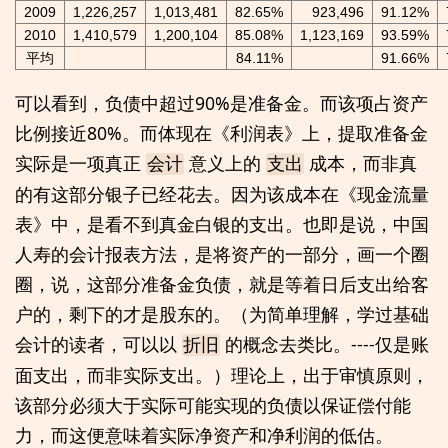
2009
1,226,257
1,013,481
82.65%
923,496
91.12%
2010
1,410,579
1,200,104
85.08%
1,123,169
93.59%
平均
84.11%
91.66%
可以看到，负债中超过90%是准备金。而该项占资产
比例接近80%。而体现在《利润表》上，提取准备金
实际是一项真正
意义上的
成本，而非真
会计
支出
的有这部分银子已经花去。因为该成本在《现金流量
表》中，是看不到真金白银的支出。也即是说，中国
人寿的会计报表方法，是将资产的一部分，画一个圈
圈，说，这部分准备金负债，就是等着日后支出给客
户的，剩下的才是股东的。（为简单理解，学过基础
会计的读者，可以以
的概念去类比。----仅是账
折旧
面支出，而非实际支出。）理论上，出于审慎原则，
该部分必须大于实际可能实现的负债以保证偿付能
力，而这便意味着实际净资产和净利润的低估。