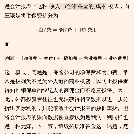
是会计报表上这种
模式，而
收入 - (含准备金的)成本
应该是将毛保费拆分为：
毛
保
费
=
净
保
费
+
附
加
费
用
毛
保
费
净
保
费
附
加
费
用
而
利
润
=
(
净
保
费
−
赔
付
)
+
(
附
加
费
−
营
业
费
用
−
业
务
费
用
)
利
润
净
保
费
赔
付
附
加
费
营
业
费
用
业
务
费
用
这一模式，问题是，保险公司的净保费和附加费，常
常是被列为不足为外人道的商业机密，以防止投保者
得知推销保单的经纪人的高佣金而不愿意投保。因
此，外部投资者往往也无法获得相应数据以进一步分
拆出实际利润，只能依赖于会计报表的数据重拆。但
将会计报表的账面数据便直接认为是利润，则同样也
是一种无知。下一节，继续拓展准备金这一话题，然