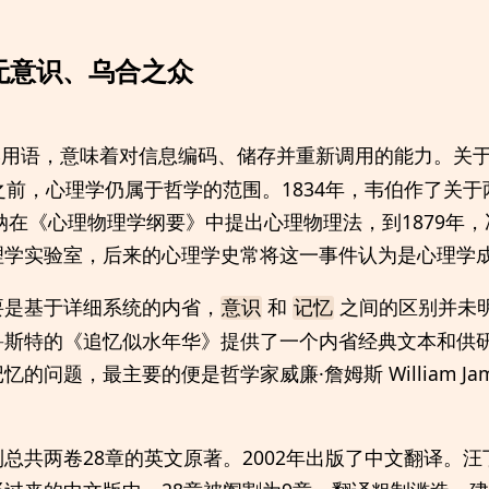
体无意识、乌合之众
学用语，意味着对信息编码、储存并重新调用的能力。关
之前，心理学仍属于哲学的范围。1834年，韦伯作了关
希纳在《心理物理学纲要》中提出心理物理法，到1879年
理学实验室，后来的心理学史常将这一事件认为是心理学
要是基于详细系统的内省，
和
之间的区别并未
意识
记忆
鲁斯特的《追忆似水年华》提供了一个内省经典文本和供
问题，最主要的便是哲学家威廉·詹姆斯 William Jame
总共两卷28章的英文原著。2002年出版了中文翻译。