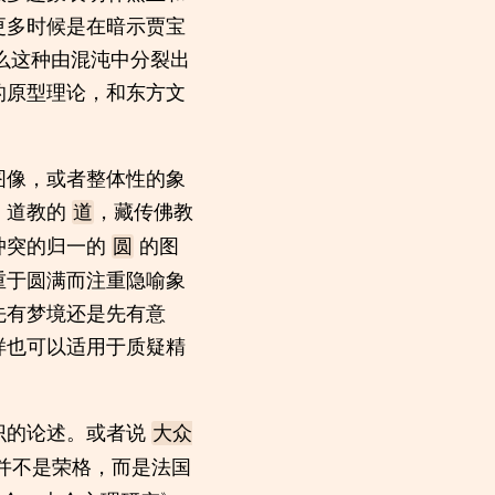
更多时候是在暗示贾宝
，那么这种由混沌中分裂出
的原型理论，和东方文
图像，或者整体性的象
。道教的
，藏传佛教
道
冲突的归一的
的图
圆
重于圆满而注重隐喻象
先有梦境还是先有意
样也可以适用于质疑精
识的论述。或者说
大众
的并不是荣格，而是法国