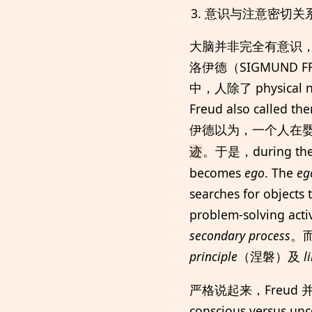
意识与注意密切关
大脑并非完全有意识
洛伊德（SIGMUND F
中，人除了 physica
Freud also calle
伊德以为，一个人在
。于是，during the fir
迹
becomes
ego
. The
eg
searches for objects 
problem-solving activ
secondary process
。而
principle
（涅磐）及
l
严格说起来，Freu
conscious ve