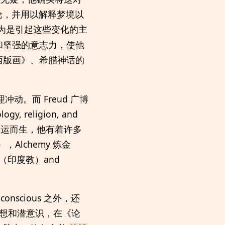
论，并用以解释梦境以
 认为是引起这些变化的主
和坚强的意志力，使他
西版画》、希腊神话的
冲动。而 Freud 广博
religion, and
61）应运而生，他有着许多
诺斯替），Alchemy 炼金
ism（印度教）and
onscious 之外，还
想和潜意识，在《论