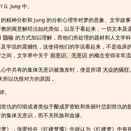
l G. Jung
中。
d 的精神分析和 Jung 的分析心理学对梦的意象、文学
督教的寓意解经法如此类似，以至于看起来，一切文本及
用
的方式加以理解，而他们所处理的题材和人文学科
隐喻
格魅力及学说的震撼性，这使得他们的学说看起来，不是临床
时之间，文学界中关于
的概念变得非常流
前意识、无意识
人心中共有的集体无意识被激发时，便是所谓
大众的疯狂
，农夫所以仇恨对方的原因，
岸。
列世仇的印痕或者类似于酿成罗密欧和朱丽叶悲剧世仇的
有的集体无意识，而不关民族和血缘。
楼梦》，张爱玲在《红楼梦魇》中就认为《红楼梦》中有