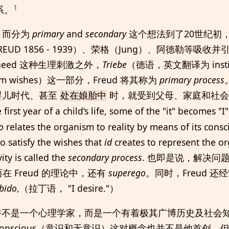
1
系。
，而分为
primary
and
secondary
这个想法到了20世纪初
REUD 1856 - 1939）、荣格（Jung）、阿德勒等吸收并引
l need 这种生理刺激之外，
Triebe
（德语，英文翻译为 instinc
d them wishes）这一部分，Freud 将其称为
primary process
婴儿时代、甚至
时，就受到父母、家庭和社
处在娘胎中
st year of a child‘s life, some of the "it" becomes "I
o
relates the organism to reality by means of its consc
to satisfy the wishes that
id
creates to represent the o
ity is called the
secondary process
. 也即是说，解决问
在 Freud 的理论中，还有
superego
。同时，Freud 还
ibido
,（拉丁语， "I desire."）
d 并不是一个心理学家，而是一个有着极其广博历史及社会
rsus unconscious（意识和无意识）这对概念也并不是他