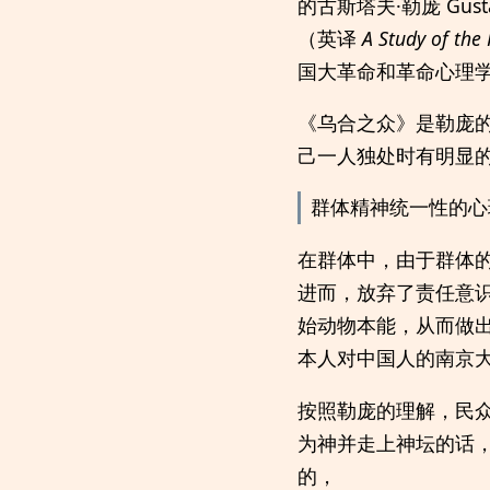
的古斯塔夫·勒庞 Gus
（英译
A Study of the
国大革命和革命心理学》
《乌合之众》是勒庞
己一人独处时有明显
群体精神统一性的心理学定律 l
在群体中，由于群体
进而，放弃了责任意
始动物本能，从而做
本人对中国人的南京
按照勒庞的理解，民
为神并走上神坛的话
的，