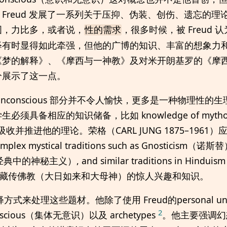
Freud 发展了一系列关于压抑、伪装、创伤、遗忘的理
图，力比多，或者说，
，很多时候，被 Freud
性的需求
释有时显得如此牵强，但他的广博的知识、丰富的想象力
《梦的解释》、《摩西与一神教》及对米开朗基罗的《摩
分展示了这一点。
，unconscious 部分并不令人愉快，更多是一种物理性的生理
备相应的知识储备，比如 knowledge of mythology, 
，才能吸收并推进他的理论。荣格（CARL JUNG 1875–19
omplex mystical traditions such as Gnosticism（
的神秘主义）, and similar traditions in Hindu
学）、藏传佛教（大日如来和大母神）的惊人兴趣和知识。
释方式来处理这些题材。他除了使用 Freud的personal unc
2
conscious（集体无意识）以及 archetypes
。他主要强调幻