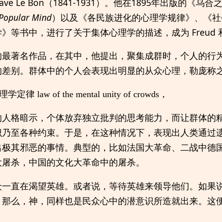
tave Le Bon（1841-1931）。他在1895年出版的
 Popular Mind
）以及《各民族进化的心理学规律》、《社
等书中，进行了关于集体心理学的描述，成为 Freud 和 
的最著名作品，在其中，他提出，聚集成群时，个人的行
的差别。群体中的个人会表现出明显的从众心理，勒庞称
aw of the mental unity of crowds，
的人格暗示，个体放弃独立批判的思考能力，而让群体的
识乃至各种约束。于是，在这种情况下，表现出人类通过
出极其邪恶的事情。典型的，比如法国大革命、二战中德
大屠杀，中国的文化大革命中的屠杀。
众一直在渴望英雄。或者说，等待英雄来领导他们。如果
，那么，神，同样也是民众心中的潜意识所造就出来。这便