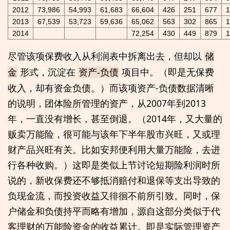
2012
73,986
54,993
61,683
66,604
426
251
677
1
2013
67,539
53,723
59,636
65,062
563
302
865
1
2014
72,254
430
449
879
1
尽管该项保费收入从利润表中拆离出去，但却以
储
形式，沉淀在
项目中。（即是无保费
金
资产-负债
收入，却有资金负债。）而该项资产-负债数据清晰
的说明，团体险所管理的资产，从2007年到2013
年，一直没有增长，甚至倒退。（2014年，又大量的
贩卖万能险，很可能与该年下半年股市兴旺，又或理
财产品兴旺有关。比如安邦便利用大量万能险，去进
行各种收购。）这即是类似上节讨论短期险利润时所
说的，新收保费还不够抵消赔付和退保等支出导致的
负现金流，而投资收益又徘徊不前所引致。同时，保
户储金和负债持平而略有增加，源自这部分类似于代
客理财的万能险资金的收益累计。即是实际管理资产