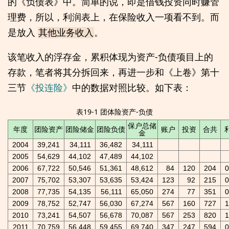
的《负债表》中。简单的说，即是借钱投资同时赚管
理费，所以，利润表上，在保险收入一项看不到。而
是放入
。
其他业务收入
该笔收入的浮存金，累积体现为资产-负债项目上的
存款，笔者将其分拆回来，再进一步和《上卷》第十
三节
《投连险》
中的数据对照比较。如下表：
表19-1 团体险资产-负债
保户总储
年度
团险资产
团险储金
团险负债
账户
投资
合共
金
2004
39,241
34,111
36,482
34,111
2005
54,629
44,102
47,489
44,102
2006
67,722
50,546
51,361
48,612
84
120
204
0
2007
75,702
53,307
53,635
53,424
123
92
215
0
2008
77,735
54,135
56,111
65,050
274
77
351
0
2009
78,752
52,747
56,030
67,274
567
160
727
1
2010
73,241
54,507
56,678
70,087
567
253
820
1
2011
70,759
56,448
59,455
69,740
347
247
594
0