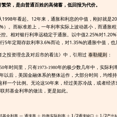
经济繁荣，是由普通百姓的高储蓄，低回报为代价。
从1998年看起。12年来，通胀和利息的中值，刚好就是2
2.25%）。而标准差上，一年利率实际上波动甚小，而通胀
控。相对银行利率远稳定于通胀。以中值2.25%对1.20
银行5年定期存款利率3.6%而论，对1.35%的通胀中值，也
笔者之投资理念及对后市的看法》中，引用过
：
泰勒规则
的50年时间里，只有1973-1980年的极少数几年中，实际
980年以后，美国金融体系的整体运作，大部分时间，均维持
上这样一个比例。无论这50年来，经过美苏冷战，或者经济
对待联邦基金利率的做法，更是如此。
联
邦
基
金
利
率
=
通
涨
率
+
均
衡
实
际
利
率
+
1
/
2
通
涨
缺
口
+
1
/
2
产
出
缺
口
邦
基
金
利
率
通
涨
率
均
衡
实
际
利
率
通
涨
缺
口
产
出