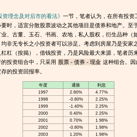
投资理念及对后市的看法》
一节，笔者认为，在所有投资
必要时，适宜分散股票波动之其他项目是债券和地产。至
矿业、古董、玉石、书画、农地，私人股权，衍生品种（
、均非无专长之小投资者可以涉足。考虑到房屋乃是安家
及杠杠（按揭），借钱投资，乃是风险最大来源，笔者历
者的投资组合中，只采用
这种组合。因
股票 - 债券 - 现金
定存的投资回报率。
年度
通胀
利息
1997
2.80%
4.77%
1998
-0.80%
2.25%
1999
-1.40%
2.25%
2000
0.40%
2.25%
2001
0.70%
1.98%
2002
-0.80%
1.98%
2003
1.20%
1.98%