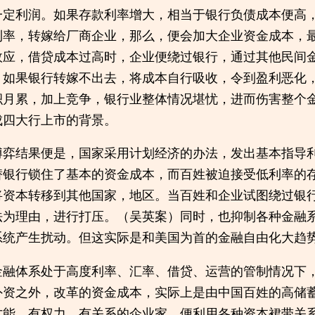
一定利润。如果存款利率增大，相当于银行负债成本便高
利率，转嫁给厂商企业，那么，便会加大企业资金成本，
效应，借贷成本过高时，企业便绕过银行，通过其他民间
。如果银行转嫁不出去，将成本自行吸收，令到盈利恶化
积月累，加上竞争，银行业整体情况堪忧，进而伤害整个
成四大行上市的背景。
博弈结果便是，国家采用计划经济的办法，发出基本指导
替银行锁住了基本的资金成本，而百姓被迫接受低利率的
将资本转移到其他国家，地区。当百姓和企业试图绕过银
法为理由，进行打压。（吴英案）同时，也抑制各种金融
系统产生扰动。但这实际是和美国为首的金融自由化大趋
金融体系处于高度利率、汇率、借贷、运营的管制情况下，
外资之外，改革的资金成本，实际上是由中国百姓的高储
才能、有权力、有关系的企业家，便利用各种资本裙带关