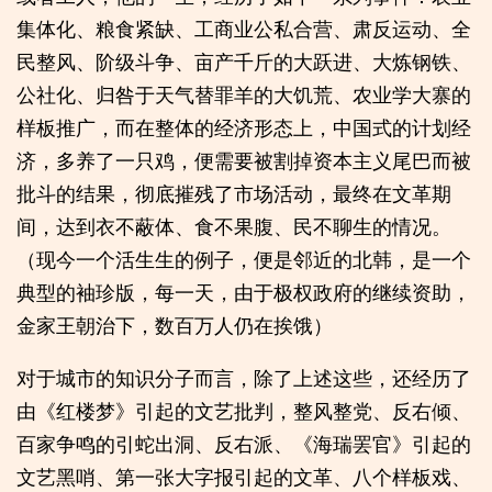
集体化、粮食紧缺、工商业公私合营、肃反运动、全
民整风、阶级斗争、亩产千斤的大跃进、大炼钢铁、
公社化、归咎于天气替罪羊的大饥荒、农业学大寨的
样板推广，而在整体的经济形态上，中国式的计划经
济，多养了一只鸡，便需要被割掉资本主义尾巴而被
批斗的结果，彻底摧残了市场活动，最终在文革期
间，达到衣不蔽体、食不果腹、民不聊生的情况。
（现今一个活生生的例子，便是邻近的北韩，是一个
典型的袖珍版，每一天，由于极权政府的继续资助，
金家王朝治下，数百万人仍在挨饿）
对于城市的知识分子而言，除了上述这些，还经历了
由《红楼梦》引起的文艺批判，整风整党、反右倾、
百家争鸣的引蛇出洞、反右派、《海瑞罢官》引起的
文艺黑哨、第一张大字报引起的文革、八个样板戏、