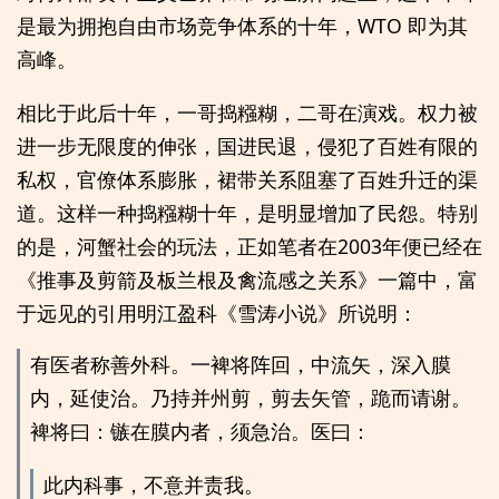
是最为拥抱自由市场竞争体系的十年，WTO 即为其
高峰。
相比于此后十年，一哥捣糨糊，二哥在演戏。权力被
进一步无限度的伸张，国进民退，侵犯了百姓有限的
私权，官僚体系膨胀，裙带关系阻塞了百姓升迁的渠
道。这样一种捣糨糊十年，是明显增加了民怨。特别
的是，河蟹社会的玩法，正如笔者在2003年便已经在
《推事及剪箭及板兰根及禽流感之关系》一篇中，富
于远见的引用明江盈科《雪涛小说》所说明：
有医者称善外科。一裨将阵回，中流矢，深入膜
内，延使治。乃持并州剪，剪去矢管，跪而请谢。
裨将曰：镞在膜内者，须急治。医曰：
此内科事，不意并责我。