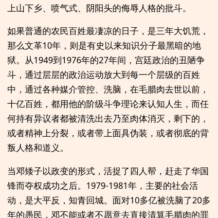
上山下乡、喷气式、阴阳头的侮辱人格的批斗。
如果普通的农民百姓最凄凉的日子，是三年大饥荒，
那么文革10年，则是有史以来知识分子最黑暗的地
狱。从1949到1976年的27年间，宫廷政治的丑陋争
斗，通过层层的政治运动放大到每一个层级的百姓
中，通过各种媒介管控、洗脑，在毛腊肉去世以前，
十亿百姓，都用他的阶级斗争理论来认知人生，而任
何持有异议者都被清洗出去乃至肉体消灭，剩下的，
或者精神上分裂，或者带上面具伪装，或者彻底的背
叛人格和道义。
当邓矮子以政变的形式，活捉了四人帮，赶走了华国
锋而夺权成功之后。1979-1981年，主要的社会活
动，是大平反，知青回城。面对10多亿被洗脑了20多
年的愚民，邓不能或者不愿意去直接清算毛腊肉的罪