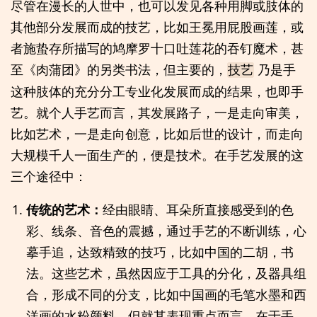
尽管在漫长的人世中，也可以发见各种用脚或肢体的
其他部分发展而成的技艺，比如王冕用屁股画莲，或
者施蛰存所描写的鸠摩罗十口吐莲花的吞钉魔术，甚
至《肉蒲团》的另类书法，但主要的，
乃是手
技艺
这种肢体的充分分工专业化发展而成的结果，也即手
艺。就个人手艺而言，其发展路子，一是走向审美，
比如艺术，一是走向创意，比如后世的设计，而走向
大规模千人一面生产的，便是技术。在手艺发展的这
三个途径中：
传统的艺术：
经由眼睛、耳朵所直接感受到的色
彩、线条、音色的震撼，通过手艺的不断训练，心
摹手追，达致精致的技巧，比如中国的二胡，书
法。这些艺术，虽然因应于工具的分化，及器具组
合，形成不同的分支，比如中国画的毛笔水墨和西
洋画的水粉颜料，但就其表现重点而言，在于手、