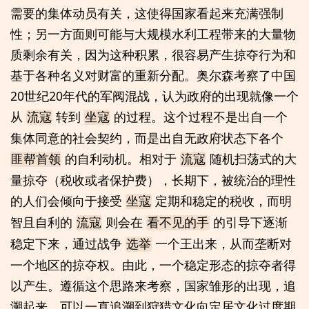
需要的集体动员有关，这使得国家看起来充满强制
性；另一方面则可能与大规模水利工程带来的大量物
质剩余有关，因为这种积累，很容易产生掠夺行为和
基于各种名义对财富的重新分配。奥尔森考察了中国
20世纪20年代的军阀混战，认为政府的出现就像一个
从
转到
的过程。这个过程不是出自一个
流寇
坐寇
集体同意的社会契约，而是出自无政府状态下各个
的自利动机。相对于
随机扫荡式的大
匪帮首领
流寇
量掠夺（税收或者保护费），长期下，被统治的理性
的人们会倾向于接受
定期和稳定的税收，而明
坐寇
智且自利的
则会在
的引导下逐渐
流寇
看不见的手
稳定下来，通过战争
一个王出来，从而垄断对
选举
一个地区的掠夺权。由此，一个稳定形态的掠夺者得
以产生。遵循这个思路来考察，国家雏形的出现，追
溯起来，可以一直追溯到狩猎文化向定居文化过度期