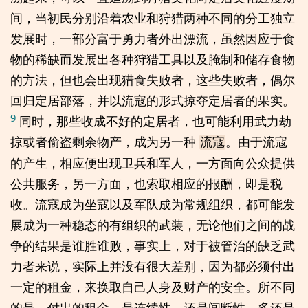
间，当初民分别沿着农业和狩猎两种不同的分工独立
发展时，一部分富于勇力者外出漂流，虽然因应于食
物的稀缺而发展出各种狩猎工具以及腌制和储存食物
的方法，但也会出现猎食失败者，这些失败者，偶尔
回归定居部落，并以流寇的形式掠夺定居者的果实。
9
同时，那些收成不好的定居者，也可能利用武力劫
掠或者偷盗剩余物产，成为另一种
。由于流寇
流寇
的产生，相应便出现卫兵和军人，一方面向公众提供
公共服务，另一方面，也索取相应的报酬，即是税
收。流寇成为坐寇以及军队成为常规组织，都可能发
展成为一种稳态的有组织的武装，无论他们之间的战
争的结果是谁胜谁败，事实上，对于被管治的缺乏武
力者来说，实际上并没有很大差别，因为都必须付出
一定的租金，来换取自己人身及财产的安全。所不同
的是，付出的租金，是连续性，还是间断性，多还是