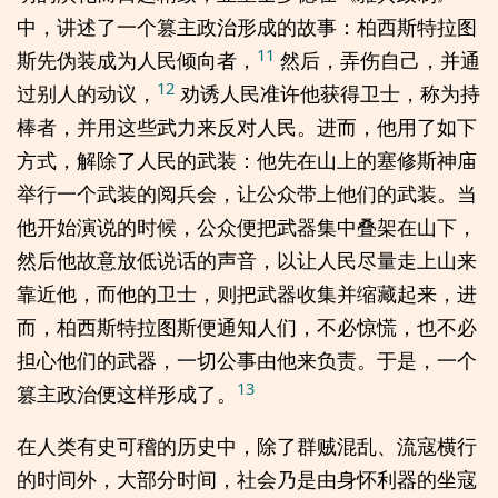
中，讲述了一个篡主政治形成的故事：柏西斯特拉图
11
斯先伪装成为人民倾向者，
然后，弄伤自己，并通
12
过别人的动议，
劝诱人民准许他获得卫士，称为持
棒者，并用这些武力来反对人民。进而，他用了如下
方式，解除了人民的武装：他先在山上的塞修斯神庙
举行一个武装的阅兵会，让公众带上他们的武装。当
他开始演说的时候，公众便把武器集中叠架在山下，
然后他故意放低说话的声音，以让人民尽量走上山来
靠近他，而他的卫士，则把武器收集并缩藏起来，进
而，柏西斯特拉图斯便通知人们，不必惊慌，也不必
担心他们的武器，一切公事由他来负责。于是，一个
13
篡主政治便这样形成了。
在人类有史可稽的历史中，除了群贼混乱、流寇横行
的时间外，大部分时间，社会乃是由身怀利器的坐寇