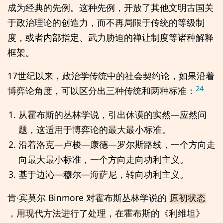
成为经典的先例。这种先例，开放了其他文明古国关
于政治理论的创造力，而不再局限于传统的等级制
度，或者内部指定、武力胁迫的禅让制度等诸种解释
框架。
17世纪以来，政治学传统中的社会契约论，如果沿着
24
博弈论角度，可以区分出三种传统和两种标准：
从霍布斯的丛林学说，引出休谟的实然—应然问
题，这适用于博弈论的最大最小标准。
沿着洛克—卢梭—康德—罗尔斯路线，一个方向走
向最大最小标准，一个方向走向功利主义。
基于边沁—穆尔—海萨尼，转向功利主义。
肯·宾莫尔 Binmore 对霍布斯丛林学说的
原初状态
，用现代方法进行了处理，在霍布斯的《利维坦》