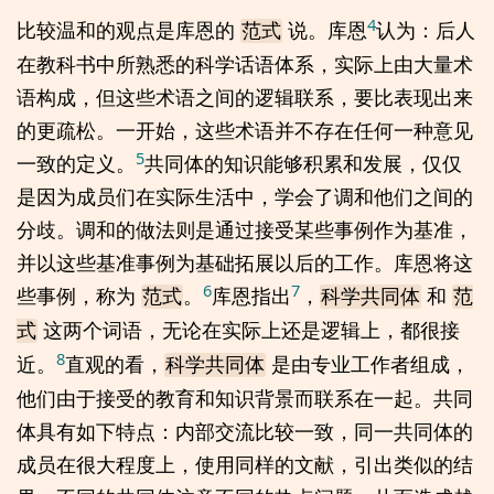
4
比较温和的观点是库恩的
说。库恩
认为：后人
范式
在教科书中所熟悉的科学话语体系，实际上由大量术
语构成，但这些术语之间的逻辑联系，要比表现出来
的更疏松。一开始，这些术语并不存在任何一种意见
5
一致的定义。
共同体的知识能够积累和发展，仅仅
是因为成员们在实际生活中，学会了调和他们之间的
分歧。调和的做法则是通过接受某些事例作为基准，
并以这些基准事例为基础拓展以后的工作。库恩将这
6
7
些事例，称为
。
库恩指出
，
和
范式
科学共同体
范
这两个词语，无论在实际上还是逻辑上，都很接
式
8
近。
直观的看，
是由专业工作者组成，
科学共同体
他们由于接受的教育和知识背景而联系在一起。共同
体具有如下特点：内部交流比较一致，同一共同体的
成员在很大程度上，使用同样的文献，引出类似的结