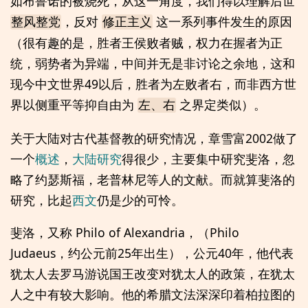
如布鲁诺的被烧死，从这一角度，我们得以理解后世
，反对
这一系列事件发生的原因
整风整党
修正主义
（很有趣的是，胜者王侯败者贼，权力在握者为正
统，弱势者为异端，中间并无是非讨论之余地，这和
现今中文世界49以后，胜者为左败者右，而非西方世
界以侧重平等抑自由为
之界定类似）。
左、右
关于大陆对古代基督教的研究情况，章雪富2002做了
一个
概述
，
大陆研究
得很少，主要集中研究斐洛，忽
略了约瑟斯福，老普林尼等人的文献。而就算斐洛的
研究，比起
西文
仍是少的可怜。
斐洛，又称 Philo of Alexandria，（Philo
Judaeus，约公元前25年出生），公元40年，他代表
犹太人去罗马游说国王改变对犹太人的政策，在犹太
人之中有较大影响。他的希腊文法深深印着柏拉图的