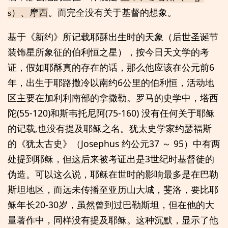
。而完全没有关于基督的想象。
s）、摩西
基于《新约》所记载耶酥出生时的天象（后世圣诞节
装饰星所象征的伯利恒之星），按今日天文学的考
证，假如耶酥真的存在的话，那么他应该在公元前6
年，出生于耶路撒冷以南约6公里的伯利恒，活动地
区主要在加利利南部的拿撒勒。罗马的史学中，塔西
陀(55-120)和斯韦托尼阿(75-160) 没有任何关于耶稣
的记载,也没有提及耶稣之名。犹太史学家约瑟福斯
的《犹太古史》（Josephus 约公元37 ～ 95）中有两
处提到耶稣，但这后来被考证出是3世纪时基督徒的
伪造。可以这么说，耶稣在世时的影响最多是在巴勒
斯坦地区，而远未传播至亚历山大城，斐洛，要比耶
稣年长20-30岁，虽然曾到过巴勒斯坦，但在他的大
量著作中，同样没有提及耶稣。这种沉默，显示了他