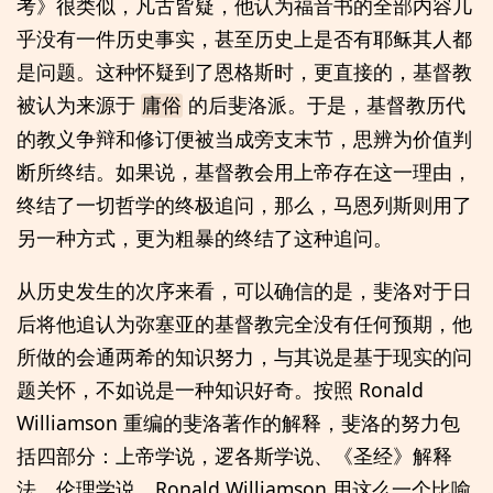
考》很类似，凡古皆疑，他认为福音书的全部内容几
乎没有一件历史事实，甚至历史上是否有耶稣其人都
是问题。这种怀疑到了恩格斯时，更直接的，基督教
被认为来源于
的后斐洛派。于是，基督教历代
庸俗
的教义争辩和修订便被当成旁支末节，思辨为价值判
断所终结。如果说，基督教会用上帝存在这一理由，
终结了一切哲学的终极追问，那么，马恩列斯则用了
另一种方式，更为粗暴的终结了这种追问。
从历史发生的次序来看，可以确信的是，斐洛对于日
后将他追认为弥塞亚的基督教完全没有任何预期，他
所做的会通两希的知识努力，与其说是基于现实的问
题关怀，不如说是一种知识好奇。按照 Ronald
Williamson 重编的斐洛著作的解释，斐洛的努力包
括四部分：上帝学说，逻各斯学说、《圣经》解释
法、伦理学说。Ronald Williamson 用这么一个比喻