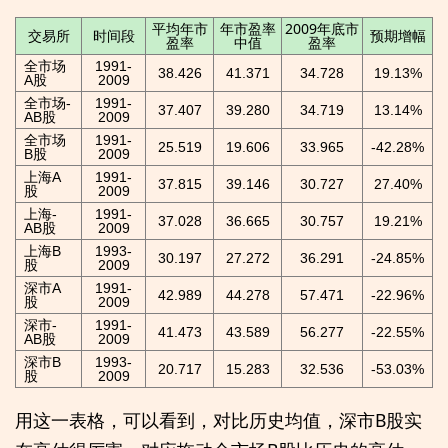
平均年市
年市盈率
2009年底市
交易所
时间段
预期增幅
盈率
中值
盈率
全市场
1991-
38.426
41.371
34.728
19.13%
A股
2009
全市场-
1991-
37.407
39.280
34.719
13.14%
AB股
2009
全市场
1991-
25.519
19.606
33.965
-42.28%
B股
2009
上海A
1991-
37.815
39.146
30.727
27.40%
股
2009
上海-
1991-
37.028
36.665
30.757
19.21%
AB股
2009
上海B
1993-
30.197
27.272
36.291
-24.85%
股
2009
深市A
1991-
42.989
44.278
57.471
-22.96%
股
2009
深市-
1991-
41.473
43.589
56.277
-22.55%
AB股
2009
深市B
1993-
20.717
15.283
32.536
-53.03%
股
2009
用这一表格，可以看到，对比历史均值，深市B股实