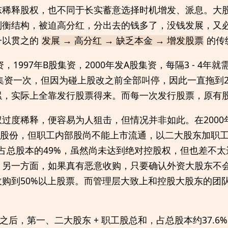
东稀释股权，也不同于长实蓄意选择时机增发、派息。大
制衡结构，被迫高分红，分出去的钱多了，没钱发展，又
一以贯之的
的传
发展 → 高分红 → 缺乏本金 → 增发股票
资，1997年B股集资，2000年发A股集资，每隔3 - 4
再集资一次，但因为碰上股改之前全部叫停，因此一直拖到2
累，实际上全靠发行股票得来。而每一次发行股票，原有
过度稀释，便容易为人狙击，但情况并非如此。在2000
%的股份，但职工内部股尚不能上市流通，以二大股东加职
，约占总股本的49%，虽然尚未达到绝对控股权，但也差不
，另一方面，如果真有恶意收购，只要确认外资大股东不
购到50%以上股票。而管理层大致上和控股大股东的团
0万股之后，第一、二大股东 + 职工股总和，占总股本约37.