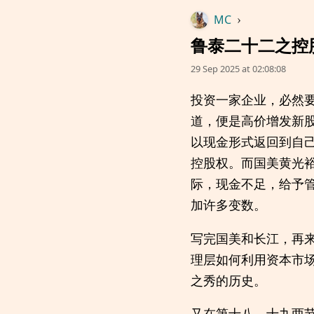
MC
›
鲁泰二十二之控
29 Sep 2025 at 02:08:08
投资一家企业，必然
道，便是高价增发新
以现金形式返回到自
控股权。而国美黄光
际，现金不足，给予
加许多变数。
写完国美和长江，再
理层如何利用资本市
之秀的历史。
又在第十八、十九两