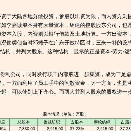
外资于大陆各地分散投资，参股以出资为限，而内资方则
非如李嘉诚般本身有大量资本，组建的控股股东公司，也
纯资本入股，内资则以银行借款及土地折算。一方出资本
情况便类似当时邓矮子在广东开放特区时，三来一补的设
0%的结构，并列大股东。这种结构，显示的正是资本-劳力-
为股份制公司，同时发行职工内部股进一步集资，成为三足
程，一方面利用了员工手中的闲散资金，另一方面，也是
起，可以使到上下齐心。而两大并列大股东的股权进一步
股本情况（单位：万股）
年度
总股本
鲁诚纺织
占股本
泰纶纺织
占股
994
7,830.00
2,915.00
37.23%
2,915.00
37.2