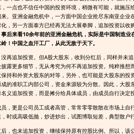
东，一点也不信任中国的投资环境，稍微有可能，就施压
回来。亚洲金融危机中，一方面中国企业抢尽东南亚企业
球化，另一方面泰方已经再无法大展拳脚，追加投资以收
，事后来看10余年前的亚洲金融危机，实际是中国制造业
水岭！中国之血汗工厂，从此无敌于天下。
，没再追加投资。但A股大股东，收到分红后，同样并未
众披露更多细节，无从考究为何不再追加投资。纯粹推想
意保持和外资大股东的对等，另外，也可能是大股东的投
而成的准职工内部公司，资金来源较为分散。因此，大股
司名义追加投资，而是摊分给具体成员，由成员自行决定
成员，更是公司员工或者高管，常常零零散散在市场上自
道，时或高吸低抛，炒进炒出，试图博取短差，典型散户
红后，也未追加投资，继续保持原有控股比例。所以，该