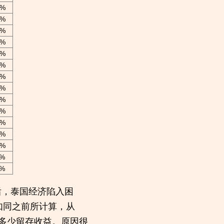
3%
3%
1%
1%
1%
9%
9%
9%
9%
9%
9%
9%
9%
8%
8%
后，泰国经济陷入困
如同之前所计算，从
下多少留存收益。原因很