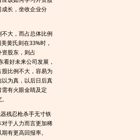
司成长，坐收企业分
别不大，而占总体比例
美黄氏则在33%时，
外资股东，则占
股东看好未来公司发展，
占股比例不大，容易为
信以为真，以后日后真
者需有火眼金睛及定
究。
武器残忍枪杀手无寸铁
本对于人力而言更加稀
以期有更高回报率。