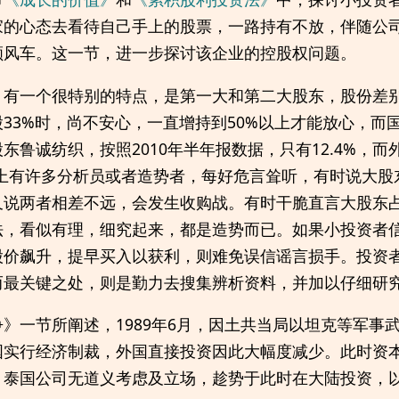
家的心态去看待自己手上的股票，一路持有不放，伴随公
顺风车。这一节，进一步探讨该企业的控股权问题。
，有一个很特别的特点，是第一大和第二大股东，股份差
33%时，尚不安心，一直增持到50%以上才能放心，而国
东鲁诚纺织，按照2010年半年报数据，只有12.4%，而
市场上有许多分析员或者造势者，每好危言耸听，有时说大
又说两者相差不远，会发生收购战。有时干脆直言大股东
法，看似有理，细究起来，都是造势而已。如果小投资者
股价飙升，提早买入以获利，则难免误信谣言损手。投资
而最关键之处，则是勤力去搜集辨析资料，并加以仔细研
》一节所阐述，1989年6月，因土共当局以坦克等军事
国实行经济制裁，外国直接投资因此大幅度减少。此时资
。泰国公司无道义考虑及立场，趁势于此时在大陆投资，