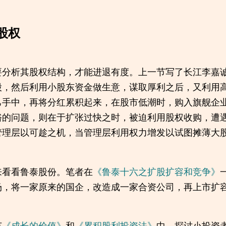
股权
要分析其股权结构，才能进退有度。上一节写了长江李嘉
股，然后利用小股东资金做生意，谋取厚利之后，又利用
己手中，再将分红累积起来，在股市低潮时，购入旗舰企
裕的问题，则在于扩张过快之时，被迫利用股权收购，遭
管理层以可趁之机，当管理层利用权力增发以试图摊薄大
来看看鲁泰股份。笔者在
《鲁泰十六之扩股扩容和竞争》
场，将一家原来的国企，改造成一家合资公司，再上市扩
节
《成长的价值》
和
《累积股利投资法》
中，探讨小投资