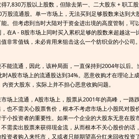
7,830万股以上股数，但除去第一、二大股东 + 职工股，
000万股流通股。单一市场上，无法买到足够股数来达到
可能。但考虑到当时大陆对于资金进出境的高度管制，可
，在A - B股市场上同时买入累积足够的股数来超越这
租值非常值钱，未必肯用来狙击这么一个纺织业的小公司
不能流通，因此，该种局面，一直保持到2004年以后。当
，此时A股市场上的流通股达到34%。恶意收购才在理论上
前，内资大股东，实际上并不担心恶意收购问题。
市场上流通，A股市场上，股票从2001年的高峰，一路跌
售，也不需关心股票售价，根本不考虑市场上小股民对股
对于小投资者的重要性。如果一个企业的大股东无意在股
、不需卖出股票来获得现金流，从而根本不关心股价的话
他投资者购入来托市，又或者只能期望高分红来回收投资