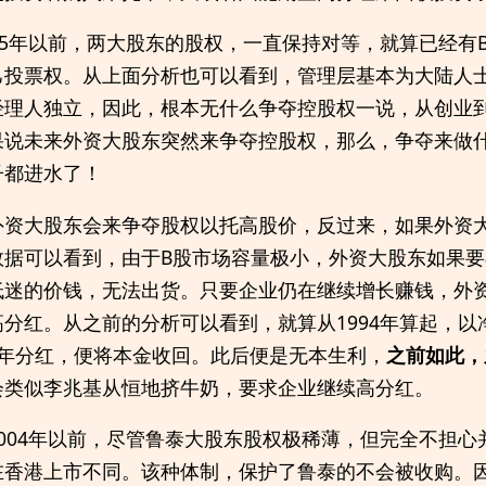
05年以前，两大股东的股权，一直保持对等，就算已经有
己投票权。从上面分析也可以看到，管理层基本为大陆人
理人独立，因此，根本无什么争夺控股权一说，从创业到2
果说未来外资大股东突然来争夺控股权，那么，争夺来做
子都进水了！
外资大股东会来争夺股权以托高股价，反过来，如果外资
数据可以看到，由于B股市场容量极小，外资大股东如果
低迷的价钱，无法出货。只要企业仍在继续增长赚钱，外
分红。从之前的分析可以看到，就算从1994年算起，以
7年分红，便将本金收回。此后便是无本生利，
之前如此，
会类似李兆基从恒地挤牛奶，要求企业继续高分红。
004年以前，尽管鲁泰大股东股权极稀薄，但完全不担心
在香港上市不同。该种体制，保护了鲁泰的不会被收购。