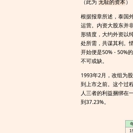
（此为
）
无耻的资本
根据报章所述，泰国
运营。内资大股东并
形猜度，大约外资以
处所需，共谋其利。
开始便是50% - 5
不可或缺。
1993年2月，改组
到上市之前。这个过
人三者的利益捆绑在一
到37.23%。
1