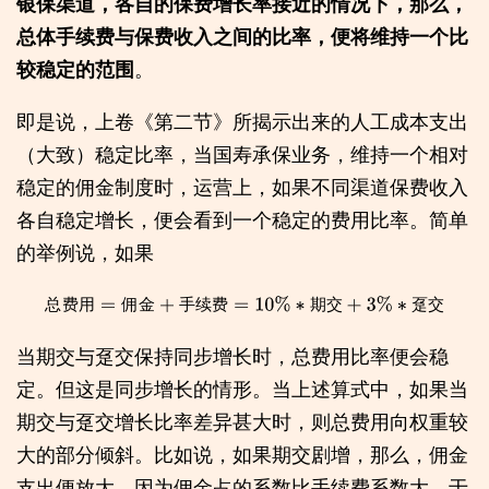
银保渠道，各自的保费增长率接近的情况下，那么，
总体手续费与保费收入之间的比率，便将维持一个比
较稳定的范围
。
即是说，上卷《第二节》所揭示出来的人工成本支出
（大致）稳定比率，当国寿承保业务，维持一个相对
稳定的佣金制度时，运营上，如果不同渠道保费收入
各自稳定增长，便会看到一个稳定的费用比率。简单
的举例说，如果
总
费
用
=
佣
金
+
手
续
费
=
10
%
∗
期
交
+
3
%
∗
趸
交
总
费
用
佣
金
手
续
费
期
交
趸
交
当期交与趸交保持同步增长时，总费用比率便会稳
定。但这是同步增长的情形。当上述算式中，如果当
期交与趸交增长比率差异甚大时，则总费用向权重较
大的部分倾斜。比如说，如果期交剧增，那么，佣金
支出便放大，因为佣金占的系数比手续费系数大，于