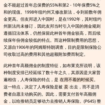
金不能超过首年总保费的55%和第2 - 10年保费5%之
和的现值。1998年纽约州又修改新法，令到前数年佣
金更高。但友邦进入中国时，是在1992年，其时纽约
州新法尚未修订，因此友邦当时引入中国的佣金规则
遵循旧法体系，仍然保留此种首年佣金较高，而后续
续保年份佣金较低的特点。而这种限制费用的思想，
又源自1906年的阿姆斯特朗调查，目的是限制保险公
司收取过高的费用和其他超额附加费而制定。
此种首年高额佣金的制度特征，如布莱克所说明，该
种制度安排已经延续了数十年之久，其原因是大家普
遍相信，人寿保险的特点，是
。
在用不着的时候买
这一特点，决定了人寿保险是被
出去，而不是消
卖
费者自愿主动购买的。因此，需要支付首年高额佣
金，以给推销员足够动力去推销人寿保险。(P645) 整