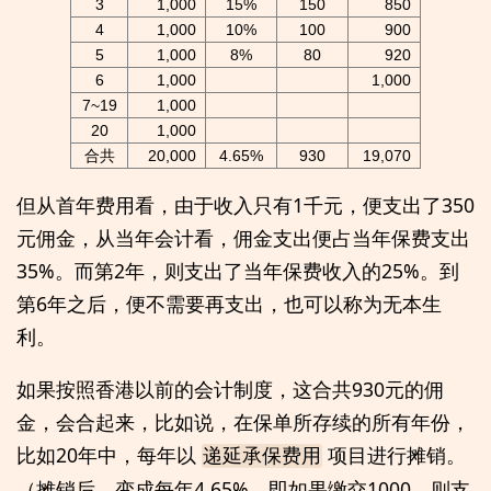
3
1,000
15%
150
850
4
1,000
10%
100
900
5
1,000
8%
80
920
6
1,000
1,000
7~19
1,000
20
1,000
合共
20,000
4.65%
930
19,070
但从首年费用看，由于收入只有1千元，便支出了350
元佣金，从当年会计看，佣金支出便占当年保费支出
35%。而第2年，则支出了当年保费收入的25%。到
第6年之后，便不需要再支出，也可以称为无本生
利。
如果按照香港以前的会计制度，这合共930元的佣
金，会合起来，比如说，在保单所存续的所有年份，
比如20年中，每年以
项目进行摊销。
递延承保费用
（摊销后，变成每年4.65%，即如果缴交1000，则支