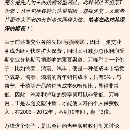
完全是先入为主的拍脑袋型胡扯。此种胡扯不但某T
为然，乃至包括各种只注重期缴，忽视趸交，又或者
片面夸大平安的分析者也同样为然。
笔者在此对其深
深的鄙视！
）
由于前述期交业务的先期
，因此，趸交业
亏损模式
务成为既可快速扩大保费，同时又可减少总体利润受
期交业务初期亏损影响的重要渠道。万峰举了一个例
子：比如鸿泰、鸿瑞、鸿丰，便是一种低成本市场竞
争战略。鸿泰、鸿瑞的首年销售成本，只有5%，与
康宁、千禧等产品的销售成本60%相比，显得非常
低。因此，鸿泰和鸿瑞的费率就可以非常低。万峰
说，正是以趸交险冲量，才能使国寿的个人保费收
入，在2003 - 2012年，不到10年间，翻了3倍。
万峰这个例子，是以会计的当年实时收付制来讨论