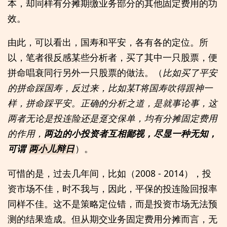
本，却同样有分摊期缴业务部分的其他固定费用的功
效。
由此，可以看出，国寿和平安，各有各的定位。所
以，笔者很反感某些分析者，买了其中一只股票，便
拼命唱衰同行另外一只股票的做法。（
比如买了平安
的拼命踩国寿，反过来，比如某T将国寿吹得跟神一
样，拼命踩平安。正确的分析之道，是就事论事，这
两者无论是投连险还是趸交保单，均有分摊固定费用
的作用，
两边的小投资者互相鄙视，尽显一种无知，
可谓
）。
两小儿辩日
可惜的是，过去几年间，比如（2008 - 2014），投
资市场不佳，时不我与，因此，平保的投连险回报率
同样不佳。这不是策略定位错，而是投资市场无法预
测的结果造成。但从期交业务固定费用分摊而言，无