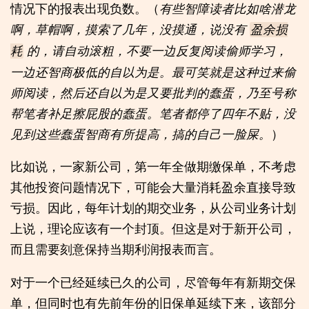
情况下的报表出现负数。（
有些智障读者比如啥潜龙
啊，草帽啊，摸索了几年，没摸通，说没有
盈余损
的，请自动滚粗，不要一边反复阅读偷师学习，
耗
一边还智商极低的自以为是。最可笑就是这种过来偷
师阅读，然后还自以为是又要批判的蠢蛋，乃至号称
帮笔者补足擦屁股的蠢蛋。笔者都停了四年不贴，没
见到这些蠢蛋智商有所提高，搞的自己一脸屎。
）
比如说，一家新公司，第一年全做期缴保单，不考虑
其他投资问题情况下，可能会大量消耗盈余直接导致
亏损。因此，每年计划的期交业务，从公司业务计划
上说，理论应该有一个封顶。但这是对于新开公司，
而且需要刻意保持当期利润报表而言。
对于一个已经延续已久的公司，尽管每年有新期交保
单，但同时也有先前年份的旧保单延续下来，该部分