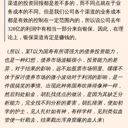
渠道的投资回报都是差不多的，而不同点就在于业
务成本的不同。但是我们公司各个渠道的业务成本
都是有效的控制在一定范围内的，所以说公司去年
328亿的利润中有相当一部分来自银保。因此，在理
论上，银保渠道肯定是赚钱的。
（
所以，某T以为国寿有所谓强大的债券投资能力，
也是一种幻想，债券市场波幅很小，投资能力的差
异，对于结果的影响，远不如股票市场明显。喋喋不
休于探讨债券市场的微小波动对于利润的影响，是一
件很搞笑的事情。出现此种将国寿吹捧得像神一样，
然后到处贴金，胡乱找优点的做法，是因为其缺乏分
析能力，完全找不到分析的要害，胡乱猜测，便如初
学的护士，见人扎针如有神，有样学样，见到类似血
管便一针戳去，结果戳出浑身窟窿的血人来
）