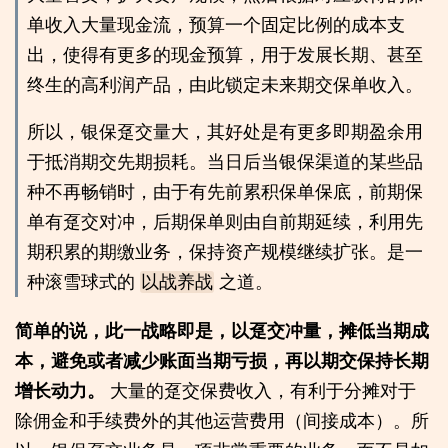
单收入大量现金流，预算一个固定比例的成本支
出，使得有更多的现金预算，用于发展长期、甚至
终生的高利润产品，由此锁定未来期交保单收入。
所以，银保趸交量大，其好处是有更多即期盈余用
于抵消期交先期损耗。当日后当银保渠道的某些品
种不再畅销时，由于有先前累积保单保底，前期保
单有趸交对冲，后期保单则由自前期延续，利用先
期积累的期缴业务，保持资产规模继续扩张。是一
种滚雪球式的
以战养战
之道。
简单的说，此一战略即是，以趸交冲量，摊低当期成
本，避免或者减少账面当期亏损，再以期交保持长期
增长动力。
大量的趸交保费收入，有利于分摊对于
除佣金和手续费外的其他运营费用（间接成本）。所