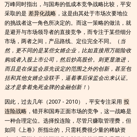
万峰同时指出，与国寿的低成本竞争战略比较，平安
采取的是
，这是由其处于市场次要地位
差异化战略
的挑战者这一角色所决定的。而这一策略的做法，就
是避开与市场领导者的直接竞争，而专注于某些细分
市场，两者之间，产品路线、定位完全不同。（
当
然，更不同的是某些女婿企业，比如直接用万能险收
购或者入股上市公司，然后炒高股价。则更显激进，
而且是在保监会原先设定的范围之外的创新，甚至包
括和其他女婿企业联手，逼着事后保监会出来认证。
这才是拿着免死金牌的金融创新！
）
因此，过去几年（2007 - 2010），平安专注采用
投
，错开和国寿正面市场的竞争，这一战略是
连险战略
一种合理定位。选择投连险，尽管只赚取管理费，但
如同《上卷》所指出的，只需耗费很少量的稀缺资