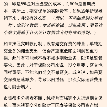
的，即是5%是对应趸交的成本，而60%是当期成
本，实际上，期交保单的实际费率，如果逐年折现摊
销下来，并没有这么高。（
所以，不能如蹩脚分析者
一样，拿到个数据，便道听途说，胡乱应用，要看这
个数字是基于什么统计数据或者财务准则得到。
）
如果按照实时收付制，没有趸交保费的冲量，单纯期
交业务的佣金支出，便会严重拖低账面利润甚至亏
损。此时有可能就不得不减少期缴业务，以满足监管
要求。因此，对于保险公司来说，期交重要，趸交也
同样重要。不能光做期交不做趸交。或者说，如果趸
交保费急速减少，导致比例过低，那么实际运营费用
也可能会增大。
市场很多分析者不懂，纯粹片面强调个人渠道期交保
单，而忽视趸交分红险对于国寿等保险公司资产增