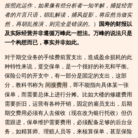
按照此运作，如果像有些分析者一知半解，捕捉经营
者的片言只语，胡乱解读，捕风捉影，将应然当做实
然，再胡乱推演，则完全是错误的。
）
国寿的财报以
及实际经营并非遵循万峰此一想法。万峰的说法只是
一个构想而已，事实并非如此。
对于期交业务的手续费前置支出，造成盈余损耗的此
种特性来说，趸交保单，是一个很好的补充和平衡。
保险公司的开支中，有一部分是固定的支出，这部
分，教科书称为
，即不能指向具体某一张
间接费用
保单，而需要总体上进行分摊。比如大楼的修建费用
需要折旧，运营有各种开销，固定的雇员支出，后期
期交费用必须有人去催收（现在改为银行托收）但仍
需跟进，保单维护需要费用，必须配备足够的后台业
务，如精算师、理赔人员等，来核算保单，甚至保险