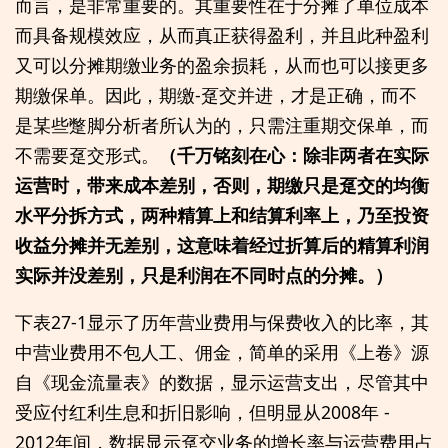
而言，是非常重要的。其重要性在于分摊了单位成本
而具备规模效应，从而真正获得盈利，并且此种盈利
又可以分摊期缴业务的盈余损耗，从而也可以接更多
期缴保单。因此，期缴-趸交并进，才是正确，而不
是某些蹩脚分析者所认为的，只需注重期交保单，而
不需要趸交形式。
（千万铭刻在心：除非两者在实际
运营时，带来成本差别，否则，期缴只是趸交的均衡
水平分拆方式，两种精算上和结算利率上，乃至投资
收益分摊并无差别，这意味着经过折算后的精算利润
实际并没差别，只是利润在不同时点的分摊。）
下表27-1显示了历年营业费用与保费收入的比率，其
中营业费用不包人工、佣金，简单的采用《上卷》源
自《现金流量表》的数据，显示运营支出，尽管其中
受应付红利生息和折旧影响，但明显从2008年 -
2012年间，数据显示趸交业务的增长率与运营费用占