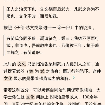
圣人之治天下也，先文德而后武力。凡武之兴为不
服也，文化不改，而后加诛。
按照《子部·艺文类聚·卷十一·帝王部》中的说法，
有苗氏负固不服，禹请征之，舜曰：我德不厚而行
武，非道也，吾前教由未也，乃脩教三年，执干戚
而舞之，有苗请服。
此时的
乃是指准备采用武力入侵别人之前，通
文化
过摆弄武器（
为
之热身）而进行的恐吓。这种
舞
武
5
显示的是带着强势武力的和解。
文化
带着这种区分，可以考察自同治时期保守派领袖、大
学士倭仁就
问题上书同治皇帝以来，100余年
文化
间，直到20世纪80年代的文化热。这期间，无论复兴