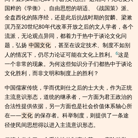
国粹的《学衡》、自由思想的胡适、《战国策》派、
全盘西化的陈序经，还是此后抗战时期的贺麟、梁漱
溟乃至20世纪80年代改革开放之后的文人学者，各个
流派，无论观点异同，都着力于热中于谈论文化问
题，弘扬
，甚至在设定技术、制度不如别
中国文化
6
人的情况下，仍尽力论证可能在文化上胜利。
这是
一个非常的现象。为何这些知识分子们都热中于谈论
文化胜利，而非文明和制度上的胜利？
中国儒家传统，学而优则仕之后的士大夫，作为正统
主流意识形态，道统的继承者，一方面为君王政治的
合法性提供依据，另一方面也是社会价值体系轴心所
在——
的保存者。科举制度，则提供了一条途
文化
径使民间思想得以进入主流意识形态。