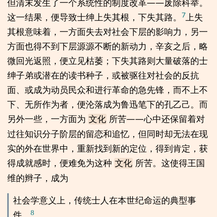
但清末发生了一个系统性的制度改革——废除科举。
7
这一结果，便导致士绅上失其根，下失其路。
上失
其根意味着，一方面失去对社会下层的影响力，另一
方面也得不到下层源源不断的新动力，辛亥之后，略
微回光返照，便立见枯萎；下失其路则大量破落的士
绅子弟或潜在的读书种子，或被驱往对社会的反抗
面、或成为动员民众和进行革命的急先锋，而不上不
下、无所作为者，便沦落成为鲁迅笔下的孔乙己。而
另外一些，一方面为
所苦——心中还保留着对
文化
过往知识分子阶层的留恋和追忆，但同时却无法在现
实的外在世界中，重新找到新的定位，得到肯定，获
得成就感时，便难免为这种
所苦。这使得王国
文化
维的辫子，成为
社会学意义上，传统士人在本世纪命运的典型事
8
件。