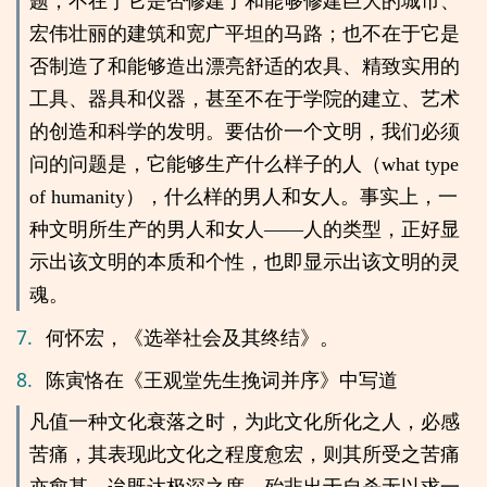
题，不在于它是否修建了和能够修建巨大的城市、
宏伟壮丽的建筑和宽广平坦的马路；也不在于它是
否制造了和能够造出漂亮舒适的农具、精致实用的
工具、器具和仪器，甚至不在于学院的建立、艺术
的创造和科学的发明。要估价一个文明，我们必须
问的问题是，它能够生产什么样子的人（what type
of humanity），什么样的男人和女人。事实上，一
种文明所生产的男人和女人——人的类型，正好显
示出该文明的本质和个性，也即显示出该文明的灵
魂。
7.
何怀宏，《选举社会及其终结》。
8.
陈寅恪在《王观堂先生挽词并序》中写道
凡值一种文化衰落之时，为此文化所化之人，必感
苦痛，其表现此文化之程度愈宏，则其所受之苦痛
亦愈甚，迨既达极深之度，殆非出于自杀无以求一