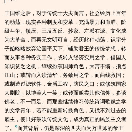
王国维之后，对于传统士大夫而言，社会经历上百年
的动荡，现实各种制度和变革，充满暴力和血腥、阶
级斗争、镇压、三反五反、抄家、左派右派。文化成
为大革命，而再无文明可言，经历此种动荡，识字分
子始略略放弃治国平天下、辅助君王的传统梦想，转
而从事各种务实工作，或转入经济实用之学，借国人
知识贫乏之机，继续扮演国师角色，大言不惭，指点
江山；或转而入读清华，务致用之学，而曲线救国；
或制造过滤软件，金盾工程，防民之口；或修筑国家
大剧院，以博美人一笑；或转而贩卖其他信仰，参谈
佛老，不一而足。而那些继续修习传统诗词歌赋之学
的文学青年，若不能重新转换角色，又找不到过去的
雇主，便只好鼓吹传统文化，成为真正的民族主义者
9
了。
而其背后，仍是深深的匹夫而为万世师的帝王