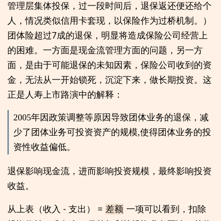
管理层集体投保，过一段时间后，退保返还便还给个
人，情况类似信用卡套现，以保险作为过桥机制。）
团体险超过7成的退保，明显将造成保险公司经营上
的困难。一方面是现金流管理方面的问题，另一方
面，是由于可能退保的未知因素，保险公司收到的资
金，无法从一开始锁死，沉淀下来，做长期投资。这
正是人寿上市路演中的解释：
2005年因政策调整等原因导致团体业务的退保，减
少了团体业务可投资资产的规模,使得团体业务的投
资性收益偏低。
退保影响现金流，进而影响投资规模，最终影响投资
收益。
从上表（收入 - 支出） =
一项可以看到，扣除
差额