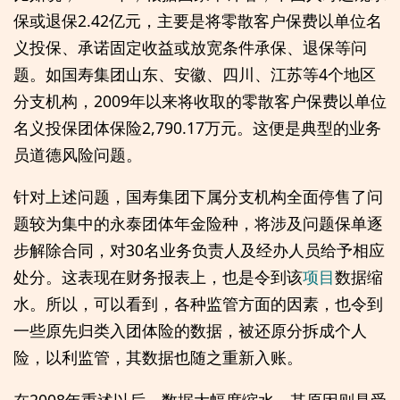
保或退保2.42亿元，主要是将零散客户保费以单位名
义投保、承诺固定收益或放宽条件承保、退保等问
题。如国寿集团山东、安徽、四川、江苏等4个地区
分支机构，2009年以来将收取的零散客户保费以单位
名义投保团体保险2,790.17万元。这便是典型的业务
员道德风险问题。
针对上述问题，国寿集团下属分支机构全面停售了问
题较为集中的永泰团体年金险种，将涉及问题保单逐
步解除合同，对30名业务负责人及经办人员给予相应
处分。这表现在财务报表上，也是令到该
项目
数据缩
水。所以，可以看到，各种监管方面的因素，也令到
一些原先归类入团体险的数据，被还原分拆成个人
险，以利监管，其数据也随之重新入账。
在2008年重述以后，数据大幅度缩水。其原因则是受