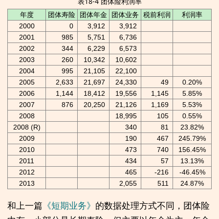
表18-4 团体险利润率
年度
团体寿险
团体年金
团体业务
税前利润
利润率
2000
0
3,912
3,912
2001
985
5,751
6,736
2002
344
6,229
6,573
2003
260
10,342
10,602
2004
995
21,105
22,100
2005
2,633
21,697
24,330
49
0.20%
2006
1,144
18,412
19,556
1,145
5.85%
2007
876
20,250
21,126
1,169
5.53%
2008
18,995
105
0.55%
2008 (R)
340
81
23.82%
2009
190
467
245.79%
2010
473
740
156.45%
2011
434
57
13.13%
2012
465
-216
-46.45%
2013
2,055
511
24.87%
和上一篇
《短期业务》
的数据处理方式不同，团体险