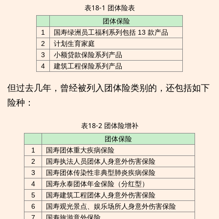
表18-1 团体险表
团体保险
1
国寿绿洲员工福利系列包括 13 款产品
2
计划生育家庭
3
小额贷款保险系列产品
4
建筑工程保险系列产品
但过去几年，曾经被列入团体险类别的，还包括如下
险种：
表18-2 团体险增补
团体保险
1
国寿团体重大疾病保险
2
国寿执法人员团体人身意外伤害保险
3
国寿团体传染性非典型肺炎疾病保险
4
国寿永泰团体年金保险（分红型）
5
国寿建筑工程团体人身意外伤害保险
6
国寿观光景点、娱乐场所人身意外伤害保险
7
国寿旅游意外保险