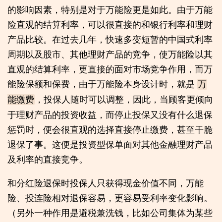
的影响因素，特别是对于万能险更是如此。由于万能
险直观的结算利率，可以很直接的和银行利率和理财
产品比较。在过去几年，快速多变短暂的中国式利率
周期以及股市、其他理财产品的竞争，使万能险以其
直观的结算利率，更直接的面对市场竞争作用，而万
能险保额和保费，由于万能险本身设计时，就是
万
，投保人随时可以调整，因此，当顾客更倾向
能缴费
于理财产品的投资收益，而停止投保又没有什么退保
惩罚时，便会很直观的选择直接停止缴费，甚至干脆
退保了事。这便是投资型保单面对其他金融理财产品
及利率的直接竞争。
和分红险退保时投保人只获得现金价值不同，万能
险、投连险相对退保容易，更容易受利率变化影响。
（另外一种作用是避税兼洗钱，比如公司集体为某些