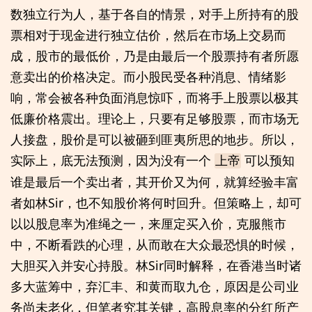
数独立行为人，基于各自的情景，对手上所持有的股
票相对于现金进行独立估价，然后在市场上交易而
成，股市的最低价，乃是由最后一个股票持有者所愿
意卖出的价格决定。而小股民受各种消息、情绪影
响，常会被各种负面消息惊吓，而将手上股票以极其
低廉价格震出。理论上，只要有足够股票，而市场无
人接盘，股价是可以被砸到匪夷所思的地步。所以，
实际上，底无法预测，因为没有一个
可以预知
上帝
谁是最后一个卖出者，其开价又为何，就算经验丰富
者如林Sir，也不知股价将何时回升。但策略上，却可
以以股息率为准绳之一，来厘定买入价，克服熊市
中，不断看跌的心理，从而敢在大众最恐惧的时候，
大胆买入并安心持股。林Sir同时解释，在香港当时诸
多大蓝筹中，弃汇丰、和黄而取九仓，原因是公司业
务尚未老化，但笔者究其关键，高股息率的分红所产