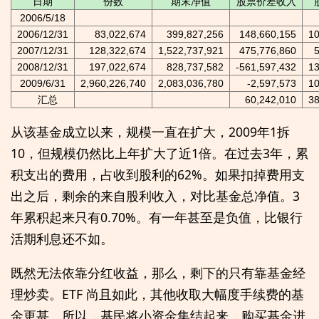
日期
份数
期末净值
股票价差收入
2006/5/18
2006/12/31
83,022,674
399,827,256
148,660,155
10
2007/12/31
128,322,674
1,522,737,921
475,776,860
2008/12/31
197,022,674
828,737,582
-561,597,432
13
2009/6/31
2,960,226,740
2,083,036,780
-2,597,573
10
汇总
60,242,010
38
从该基金成立以来，规模一直在扩大，2009年1拆
10，但规模仍然比上年扩大了近1倍。在过去3年，累
积支出的费用，占收到股利的62%。如果扣掉费用支
出之后，剩余的来自股利收入，对比基金总净值。3
年累积起来只有0.70%。有一年甚至是负值，比银行
活期利息还不如。
既然无法依靠分红收益，那么，剩下的只有靠基金经
理炒卖。ETF 尚且如此，其他收取大幅度手续费的基
金更甚。所以，基民将小资金集结起来，购买基金进