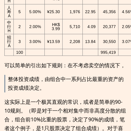
H
人
寿
5
5.00%
¥25.30
1,976
22.95
45,356
4.5
A
中
HK$
行
2
2.00%
5,710
4.09
20,377
2.0
3.99
H
招
行
3
3.00%
¥13.59
2,208
13.84
30,550
3.0
A
100
995,419
可以简单的引出如下规则：在不考虑卖空的情况下，
整体投资成绩，由组合中一系列占比最重的资产的
投资成绩决定。
这实际上是一个极其直观的常识，或者是简单的90-
10规则。（即是对于一个相对集中而非高度分散的组
合，组合前10%比重的股票，决定了90%的成绩，笔
者这个例子，是1只股票决定了组合成绩）。对于喜