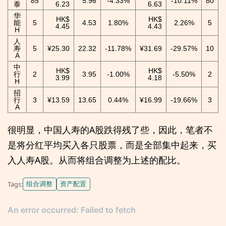
85
5.96
-4.33%
-10.11%
80
泰
6.23
6.63
华
HK$
HK$
能
5
4.53
1.80%
2.26%
5
4.45
4.43
H
人
寿
5
¥25.30
22.32
-11.78%
¥31.69
-29.57%
10
A
中
HK$
HK$
行
2
3.95
-1.00%
-5.50%
2
3.99
4.18
H
招
行
3
¥13.59
13.65
0.44%
¥16.99
-19.66%
3
A
很明显，中国人寿的A股跌得残了些，因此，笔者不
是将分红平均买入各只股票，而是全部集中起来，买
入人寿A股。从而将组合调整为上述的配比。
组合调整
资产配置
Tags: