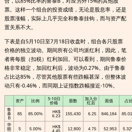
合，以85%比率的鲁泰B，对应另外15%的其他股
票。这样一个组合的投资成绩，无论是股息率，还是
股票涨幅，实际上几乎完全和鲁泰挂钩，而与资产配
置关系不大。
下表是自5月10日至7月18日收盘时，组合各只股票
价格的独立波动。期间所有公司均派红利，因此，笔
者将每股（扣税）红利加回。可以看到，期间鲁泰价
格非常稳定，加回红利后，波动为0.27%。由于鲁泰
占比达85%，尽管其他股票有些跌幅甚深，但整体波
动只有-0.46%，而同期上证指数跌幅接近-10%。
5-10日
加入分
资产
比例
股数
面值
占
价格
红后
鲁
HK$
泰
85
85.00%
155,430
6.25
846,184
85.0
6.23
B
华
HK$
能
5
5.00%
12,800
4.75
52,953
5.3
4.45