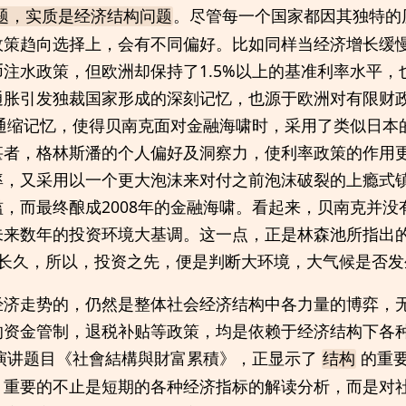
。尽管每一个国家都因其独特的
题，实质是经济结构问题
政策趋向选择上，会有不同偏好。比如同样当经济增长缓
注水政策，但欧洲却保持了1.5%以上的基准利率水平，
通胀引发独裁国家形成的深刻记忆，也源于欧洲对有限财
的通缩记忆，使得贝南克面对金融海啸时，采用了类似日本
甚者，格林斯潘的个人偏好及洞察力，使利率政策的作用
率，又采用以一个更大泡沫来对付之前泡沫破裂的上瘾式
，而最终酿成2008年的金融海啸。看起来，贝南克并没
未来数年的投资环境大基调。这一点，正是林森池所指出
年之长久，所以，投资之先，便是判断大环境，大气候是否
经济走势的，仍然是整体社会经济结构中各力量的博弈，
的资金管制，退税补贴等政策，均是依赖于经济结构下各
的演讲题目《社會結構與財富累積》，正显示了
的重
结构
，重要的不止是短期的各种经济指标的解读分析，而是对