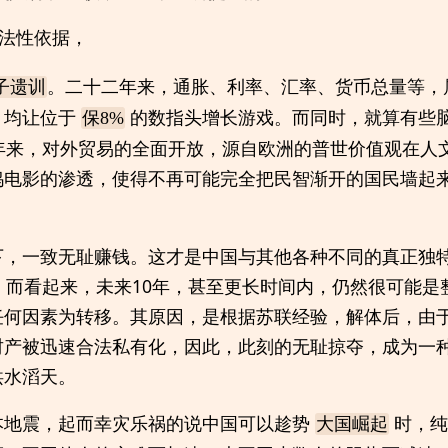
法性依据，
。二十二年来，通胀、利率、汇率、货币总量等，
子遗训
，均让位于
的数指头增长游戏。而同时，就算有些
保8%
0年来，对外贸易的全面开放，源自欧洲的普世价值观在人
坞电影的渗透，使得不再可能完全把民智渐开的国民墙起
下，一致无耻赚钱。这才是中国与其他各种不同的真正独
。而看起来，未来10年，甚至更长时间内，仍然很可能是
任何因素为转移。其原因，是根据苏联经验，解体后，由
财产被迅速合法私有化，因此，此刻的无耻掠夺，成为一
洪水滔天。
本地震，起而幸灾乐祸的说中国可以趁势
时，纯
大国崛起