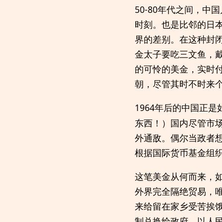
50-80年代之间，
时刻。也是比邻的日
界的差别。在这种封
金太子要吃三文鱼，
的可怜的美金，实时
朝，尽管其时不时来
1964年后的中国正是
东西！）国内尽管市
外通敌。偶尔当政者想
根据国际货币基金组织
这笔美金从何而来，
外界完全隔绝贸易，
来给留在家乡受苦挨
制兑换给政府，以人