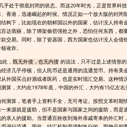
中国几乎处于彻底封闭的状态。而这20年时光，正是世界科
本、香港，迅速崛起的时候。情况正如一个放大版的封闭
闭结构下，比如现在的朝鲜国以外的国家，估计没人持有
戴百达翡丽，除了绑架偷窃强抢之外，恐怕任何东西，都
付款交易。同时，除了瓷器国，西方国家也估计没人会借
个核讹诈。
如此，
的说法，只不过是上述情形的
既无外债，也无内债
场经济几乎停顿，但人民币还是通用的流通货币。持有美
从外国买点好酒或者医药，也是实时现汇交易。这种情况一
测算，大约在1978年底，中国的外汇，大约有15亿左右
如何测算，笔者手上资料不全，无可考证。按照文革时期
唯一来源就是援助，但不是国家与国家之间的援助，而是
饿的亲人的援助。当普通百姓收到海外亲戚寄来的外汇时
民币进行流通。因此，结汇机制是强制执行的。而物品则