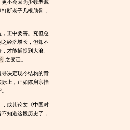
，更不会因为少数老贼
拳打断老子几根肋骨，
益，正中要害。究但总
期之经济增长，但却不
资，才能捕捉到大浪。
之变迁。
构
追寻决定现今结构的背
实际上，正如陈启宗指
守。
》，或其论文《中国对
者不知道这段历史了，