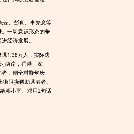
陈云、彭真、李先念等
进。一切意识形态的争
促进经济发展。
逃1.38万人，实际逃
圳河两岸，香港、深
功者，则全村鞭炮庆
上街阻挠帮助逃港者。
给邓小平。邓用2句话