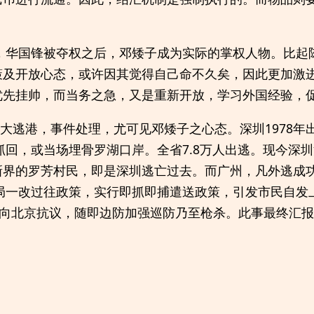
点，华国锋被夺权之后，邓矮子成为实际的掌权人物。比起
策及开放心态，或许因其觉得自己命不久矣，因此更加激
优先挂帅，而当务之急，又是重新开放，学习外国经验，
9年的大逃港，事件处理，尤可见邓矮子之心态。深圳1978年出
被抓回，或当场埋骨罗湖口岸。全省7.8万人出逃。现今深
新界的罗芳村民，即是深圳逃亡过去。而广州，凡外逃成
当局一改过往政策，实行即抓即捕遣送政策，引发市民自发
事向北京抗议，随即边防加强巡防乃至枪杀。此事最终汇报