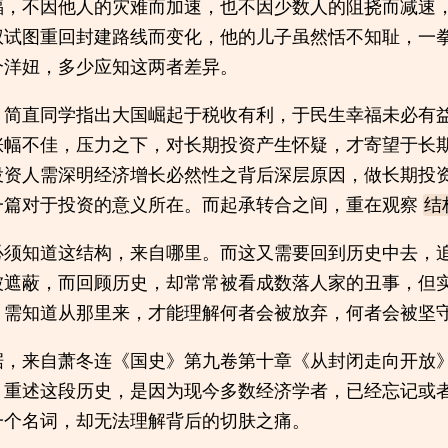
福，不因他人的灾难而加速，也不因少数人的阻挠而减速
权试图重回封建路线而变化，他的儿子虽然恬不知耻，一
个洋妞，多少应知这两者差异。
，简直同学指出大国崛起于税收有利，于民生幸福未必有
涨幅不佳，压力之下，对长期投资产生怀疑，才寄望于长
投资人需深明经济增长必然性之背后深层原因，做长期投
一篇对于投资的意义所在。而起承转合之间，重在观察
结
必须知道这结构，来自哪里。而这又需要回到历史中去，
被遮蔽，而回顾历史，却常常被看成数落人家的丑事，但
，需知道从那里来，才能理解何者会被放弃，何者会被坚
据，来自萧冬连《国史》第九卷第十章《从封闭走向开放
，重述这段历史，是因为现今多数经济学者，已经忘记或
一个名词，却无法理解背后的切肤之痛。