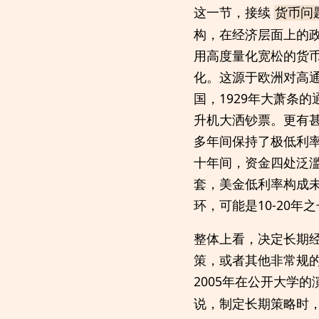
这一节，接续
货币问
构，在经济层面上的
用高度量化宽松的货币
化。这源于欧洲对高
国，1929年大萧条
升机大洒钞票。更有
多年间保持了极低利
十年间，资金四处泛滥
套，美金低利率构成
环，可能是10-20
整体上看，决定长期
策，或者其他非常规
2005年在公开大学
说，制定长期策略时