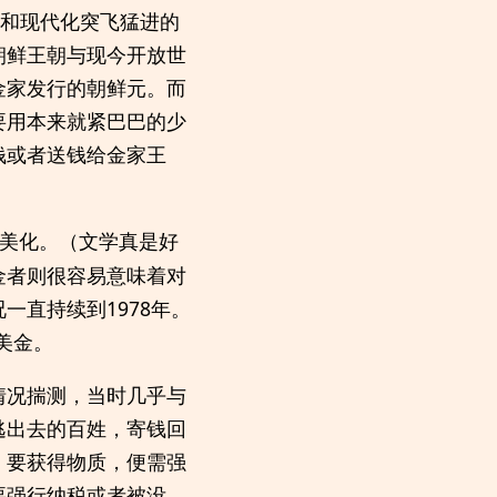
技和现代化突飞猛进的
朝鲜王朝与现今开放世
金家发行的朝鲜元。而
要用本来就紧巴巴的少
钱或者送钱给金家王
美化。（文学真是好
金者则很容易意味着对
直持续到1978年。
美金。
情况揣测，当时几乎与
逃出去的百姓，寄钱回
，要获得物质，便需强
要强行纳税或者被没